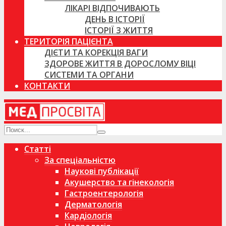
ЛІКАРІ ВІДПОЧИВАЮТЬ
ДЕНЬ В ІСТОРІЇ
ІСТОРІЇ З ЖИТТЯ
ТЕРИТОРІЯ ПАЦІЄНТА
ДІЄТИ ТА КОРЕКЦІЯ ВАГИ
ЗДОРОВЕ ЖИТТЯ В ДОРОСЛОМУ ВІЦІ
СИСТЕМИ ТА ОРГАНИ
КОНТАКТИ
Статті
За спеціальністю
Наукові публікації
Акушерство та гінекологія
Гастроентерологія
Дерматологія
Кардіологія