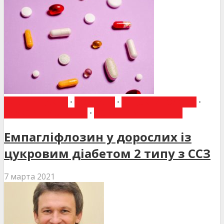
ВИБІР РЕДАКЦІЇ
•
ДО УВАГИ
•
ЕНДОКРИНОЛОГІЯ
•
НАУКОВІ ПУБЛІКАЦІЇ
•
НОВИНИ МЕДИЦИНИ
Емпагліфлозин у дорослих із
цукровим діабетом 2 типу з ССЗ
7 марта 2021