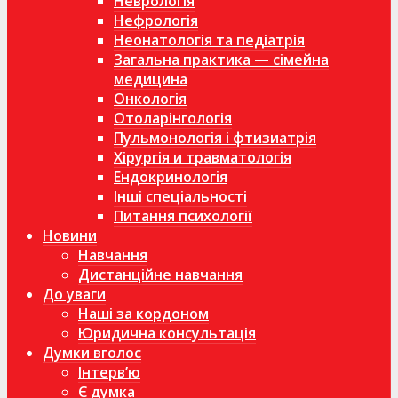
Неврологія
Нефрологія
Неонатологія та педіатрія
Загальна практика — сімейна
медицина
Онкологія
Отоларінгологія
Пульмонологія і фтизиатрія
Хірургія и травматологія
Ендокринологія
Інші спеціальності
Питання психології
Новини
Навчання
Дистанційне навчання
До уваги
Наші за кордоном
Юридична консультація
Думки вголос
Інтерв’ю
Є думка