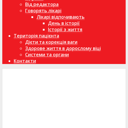
Від редактора
Говорять лікарі
Лікарі відпочивають
День в історії
Історії з життя
Територія пацієнта
Дієти та корекція ваги
Здорове життя в дорослому віці
Системи та органи
Контакти