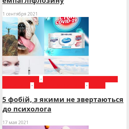
емпагліфлозину
1 сентября 2021
ВИБІР РЕДАКЦІЇ
•
ЗАГАЛЬНА ПРАКТИКА - СІМЕЙНА
МЕДИЦИНА
•
НОВИНИ МЕДИЦИНИ
•
СТАТТІ
5 фобій, з якими не звертаються
до психолога
17 мая 2021