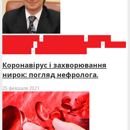
ВИБІР РЕДАКЦІЇ
•
ГОВОРЯТЬ ЛІКАРІ
•
ІНТЕРВ'Ю
СПЕЦІАЛІСТА
•
НИРКИ ТА СЕЧОВИЙ МІХУР
•
НОВИНИ
МЕДИЦИНИ
•
СТОРІНКА РЕДАКТОРА
Коронавірус і захворювання
нирок: погляд нефролога.
25 февраля 2021