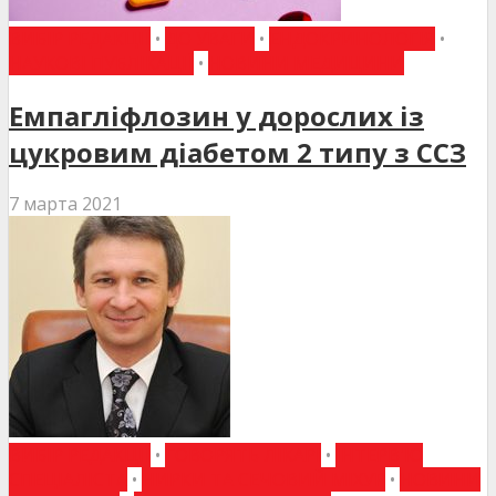
ВИБІР РЕДАКЦІЇ
•
ДО УВАГИ
•
ЕНДОКРИНОЛОГІЯ
•
НАУКОВІ ПУБЛІКАЦІЇ
•
НОВИНИ МЕДИЦИНИ
Емпагліфлозин у дорослих із
цукровим діабетом 2 типу з ССЗ
7 марта 2021
ВИБІР РЕДАКЦІЇ
•
ГОВОРЯТЬ ЛІКАРІ
•
ІНТЕРВ'Ю
СПЕЦІАЛІСТА
•
НИРКИ ТА СЕЧОВИЙ МІХУР
•
НОВИНИ