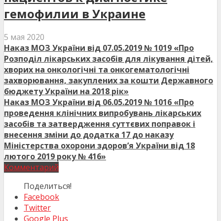
гемофилии в Украине
5 мая 2020
Наказ МОЗ України від 07.05.2019 № 1019 «Про
Розподіл лікарських засобів для лікування дітей,
хворих на онкологічні та онкогематологічні
захворювання, закуплених за кошти Державного
бюджету України на 2018 рік»
Наказ МОЗ України від 06.05.2019 № 1016 «Про
проведення клінічних випробувань лікарських
засобів та затвердження суттєвих поправок і
внесення зміни до додатка 17 до наказу
Міністерства охорони здоров’я України від 18
лютого 2019 року № 416»
Комментарий
Поделиться!
Facebook
Twitter
Google Plus