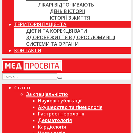
ЛІКАРІ ВІДПОЧИВАЮТЬ
ДЕНЬ В ІСТОРІЇ
ІСТОРІЇ З ЖИТТЯ
ТЕРИТОРІЯ ПАЦІЄНТА
ДІЄТИ ТА КОРЕКЦІЯ ВАГИ
ЗДОРОВЕ ЖИТТЯ В ДОРОСЛОМУ ВІЦІ
СИСТЕМИ ТА ОРГАНИ
КОНТАКТИ
Статті
За спеціальністю
Наукові публікації
Акушерство та гінекологія
Гастроентерологія
Дерматологія
Кардіологія