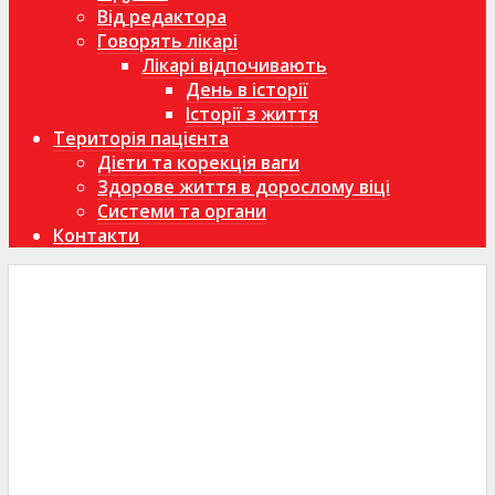
Від редактора
Говорять лікарі
Лікарі відпочивають
День в історії
Історії з життя
Територія пацієнта
Дієти та корекція ваги
Здорове життя в дорослому віці
Системи та органи
Контакти