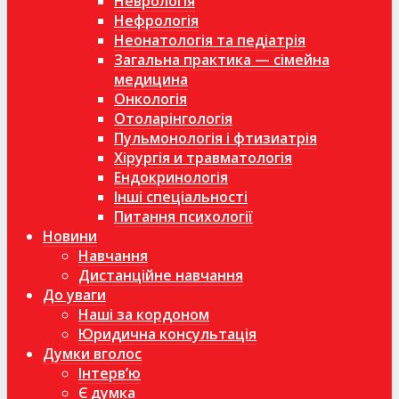
Неврологія
Нефрологія
Неонатологія та педіатрія
Загальна практика — сімейна
медицина
Онкологія
Отоларінгологія
Пульмонологія і фтизиатрія
Хірургія и травматологія
Ендокринологія
Інші спеціальності
Питання психології
Новини
Навчання
Дистанційне навчання
До уваги
Наші за кордоном
Юридична консультація
Думки вголос
Інтерв’ю
Є думка