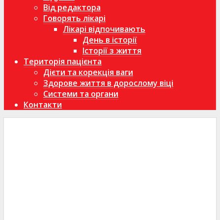
Від редактора
Говорять лікарі
Лікарі відпочивають
День в історії
Історії з життя
Територія пацієнта
Дієти та корекція ваги
Здорове життя в дорослому віці
Системи та органи
Контакти