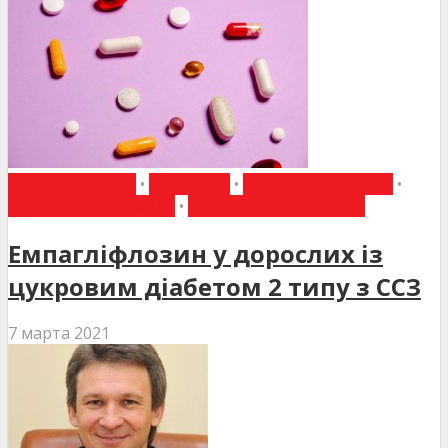
ВИБІР РЕДАКЦІЇ
•
ДО УВАГИ
•
ЕНДОКРИНОЛОГІЯ
•
НАУКОВІ ПУБЛІКАЦІЇ
•
НОВИНИ МЕДИЦИНИ
Емпагліфлозин у дорослих із
цукровим діабетом 2 типу з ССЗ
7 марта 2021