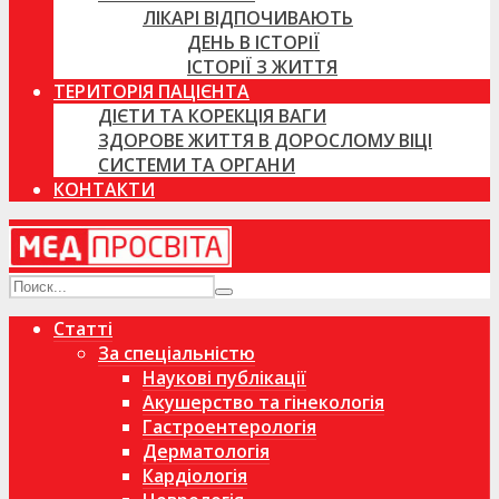
ЛІКАРІ ВІДПОЧИВАЮТЬ
ДЕНЬ В ІСТОРІЇ
ІСТОРІЇ З ЖИТТЯ
ТЕРИТОРІЯ ПАЦІЄНТА
ДІЄТИ ТА КОРЕКЦІЯ ВАГИ
ЗДОРОВЕ ЖИТТЯ В ДОРОСЛОМУ ВІЦІ
СИСТЕМИ ТА ОРГАНИ
КОНТАКТИ
Статті
За спеціальністю
Наукові публікації
Акушерство та гінекологія
Гастроентерологія
Дерматологія
Кардіологія