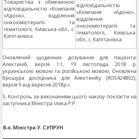
Товариства з обмеженою
відповідальністю
відповідальністю «Компанія
«Компанія «Адоніс»,
«Адоніс», відділення
відділення
онкохіміотерапії та
онкохіміотерапії та
гематології, Київська обл., с.
гематології, Київська
Капітанівка
обл., с. Капітанівка
Оновлений щоденник дозування для пацієнта:
Алектиніб, версія 1.1, 19 листопада 2018 р.
українською мовою та російською мовою, Оновлена
брошура дослідника для Алектинібу (RO5424802),
версія 9 від вересня 2018р.».
5. Контроль за виконанням цього наказу покласти на
заступника Міністра Ілика Р.Р.
В.о. Міністра
У. СУПРУН