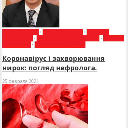
ВИБІР РЕДАКЦІЇ
•
ГОВОРЯТЬ ЛІКАРІ
•
ІНТЕРВ'Ю
СПЕЦІАЛІСТА
•
НИРКИ ТА СЕЧОВИЙ МІХУР
•
НОВИНИ
МЕДИЦИНИ
•
СТОРІНКА РЕДАКТОРА
Коронавірус і захворювання
нирок: погляд нефролога.
25 февраля 2021