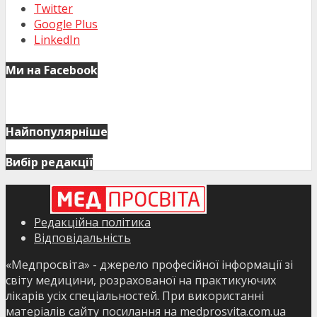
Twitter
Google Plus
LinkedIn
Ми на Facebook
Найпопулярніше
Вибір редакції
Редакційна політика
Відповідальність
«Медпросвіта» - джерело професійної інформації зі
світу медицини, розрахованої на практикуючих
лікарів усіх спеціальностей. При використанні
матеріалів сайту посилання на medprosvita.com.ua