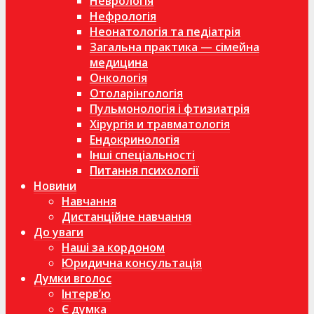
Неврологія
Нефрологія
Неонатологія та педіатрія
Загальна практика — сімейна
медицина
Онкологія
Отоларінгологія
Пульмонологія і фтизиатрія
Хірургія и травматологія
Ендокринологія
Інші спеціальності
Питання психології
Новини
Навчання
Дистанційне навчання
До уваги
Наші за кордоном
Юридична консультація
Думки вголос
Інтерв’ю
Є думка