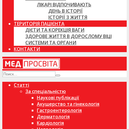
ЛІКАРІ ВІДПОЧИВАЮТЬ
ДЕНЬ В ІСТОРІЇ
ІСТОРІЇ З ЖИТТЯ
ТЕРИТОРІЯ ПАЦІЄНТА
ДІЄТИ ТА КОРЕКЦІЯ ВАГИ
ЗДОРОВЕ ЖИТТЯ В ДОРОСЛОМУ ВІЦІ
СИСТЕМИ ТА ОРГАНИ
КОНТАКТИ
Статті
За спеціальністю
Наукові публікації
Акушерство та гінекологія
Гастроентерологія
Дерматологія
Кардіологія