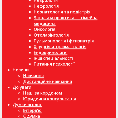
Неврологія
Нефрологія
Неонатологія та педіатрія
Загальна практика — сімейна
медицина
Онкологія
Отоларінгологія
Пульмонологія і фтизиатрія
Хірургія и травматологія
Ендокринологія
Інші спеціальності
Питання психології
Новини
Навчання
Дистанційне навчання
До уваги
Наші за кордоном
Юридична консультація
Думки вголос
Інтерв’ю
Є думка