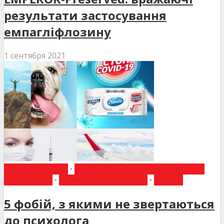
результати застосування
емпагліфлозину
1 сентября 2021
ВИБІР РЕДАКЦІЇ
•
ЗАГАЛЬНА ПРАКТИКА - СІМЕЙНА
МЕДИЦИНА
•
НОВИНИ МЕДИЦИНИ
•
СТАТТІ
5 фобій, з якими не звертаються
до психолога