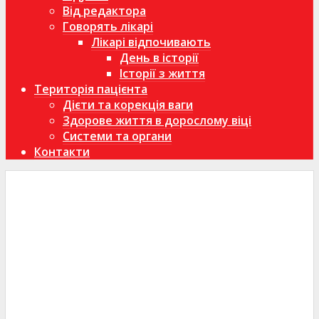
Від редактора
Говорять лікарі
Лікарі відпочивають
День в історії
Історії з життя
Територія пацієнта
Дієти та корекція ваги
Здорове життя в дорослому віці
Системи та органи
Контакти