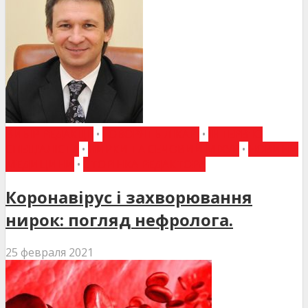
ВИБІР РЕДАКЦІЇ
•
ГОВОРЯТЬ ЛІКАРІ
•
ІНТЕРВ'Ю
СПЕЦІАЛІСТА
•
НИРКИ ТА СЕЧОВИЙ МІХУР
•
НОВИНИ
МЕДИЦИНИ
•
СТОРІНКА РЕДАКТОРА
Коронавірус і захворювання
нирок: погляд нефролога.
25 февраля 2021