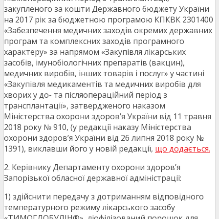
закупленого за кошти Державного бюджету України
на 2017 рік за бюджетною програмою КПКВК 2301400
«Забезпечення медичних заходів окремих державних
програм та комплексних заходів програмного
характеру» за напрямом «Закупівля лікарських
засобів, імунобіологічних препаратів (вакцин),
медичних виробів, інших товарів і послуг» у частині
«Закупівля медикаментів та медичних виробів для
хворих у до- та післяопераційний період з
трансплантації», затвердженого наказом
Міністерства охорони здоров’я України від 11 травня
2018 року № 910, (у редакції наказу Міністерства
охорони здоров’я України від 26 липня 2018 року №
1391), виклавши його у новій редакції,
що додається.
2. Керівнику Департаменту охорони здоров’я
Запорізької обласної державної адміністрації:
1) здійснити передачу з дотриманням відповідного
температурного режиму лікарського засобу
«ТИМОГЛОБУЛІН®», ліофілізований порошок для