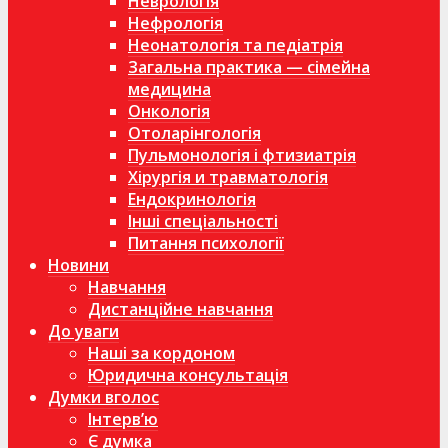
Неврологія
Нефрологія
Неонатологія та педіатрія
Загальна практика — сімейна
медицина
Онкологія
Отоларінгологія
Пульмонологія і фтизиатрія
Хірургія и травматологія
Ендокринологія
Інші спеціальності
Питання психології
Новини
Навчання
Дистанційне навчання
До уваги
Наші за кордоном
Юридична консультація
Думки вголос
Інтерв’ю
Є думка