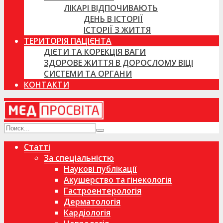
ЛІКАРІ ВІДПОЧИВАЮТЬ
ДЕНЬ В ІСТОРІЇ
ІСТОРІЇ З ЖИТТЯ
ТЕРИТОРІЯ ПАЦІЄНТА
ДІЄТИ ТА КОРЕКЦІЯ ВАГИ
ЗДОРОВЕ ЖИТТЯ В ДОРОСЛОМУ ВІЦІ
СИСТЕМИ ТА ОРГАНИ
КОНТАКТИ
Статті
За спеціальністю
Наукові публікації
Акушерство та гінекологія
Гастроентерологія
Дерматологія
Кардіологія