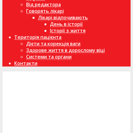
Від редактора
Говорять лікарі
Лікарі відпочивають
День в історії
Історії з життя
Територія пацієнта
Дієти та корекція ваги
Здорове життя в дорослому віці
Системи та органи
Контакти