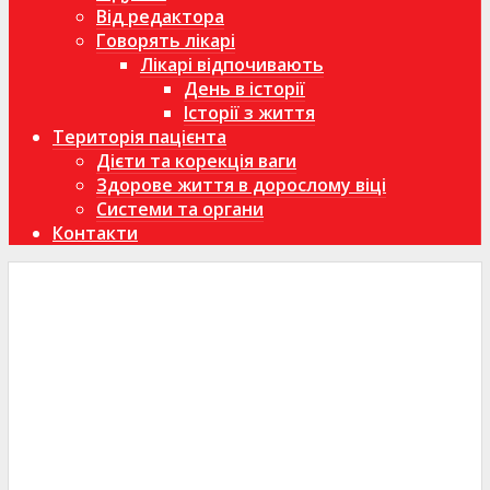
Від редактора
Говорять лікарі
Лікарі відпочивають
День в історії
Історії з життя
Територія пацієнта
Дієти та корекція ваги
Здорове життя в дорослому віці
Системи та органи
Контакти