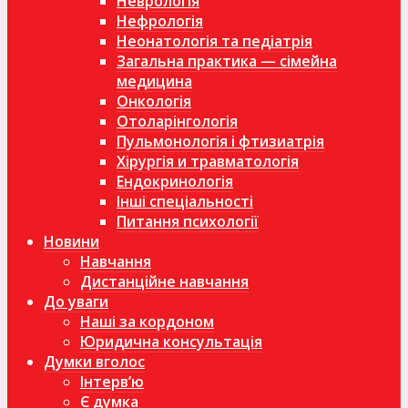
Неврологія
Нефрологія
Неонатологія та педіатрія
Загальна практика — сімейна
медицина
Онкологія
Отоларінгологія
Пульмонологія і фтизиатрія
Хірургія и травматологія
Ендокринологія
Інші спеціальності
Питання психології
Новини
Навчання
Дистанційне навчання
До уваги
Наші за кордоном
Юридична консультація
Думки вголос
Інтерв’ю
Є думка