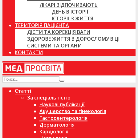
ЛІКАРІ ВІДПОЧИВАЮТЬ
ДЕНЬ В ІСТОРІЇ
ІСТОРІЇ З ЖИТТЯ
ТЕРИТОРІЯ ПАЦІЄНТА
ДІЄТИ ТА КОРЕКЦІЯ ВАГИ
ЗДОРОВЕ ЖИТТЯ В ДОРОСЛОМУ ВІЦІ
СИСТЕМИ ТА ОРГАНИ
КОНТАКТИ
Статті
За спеціальністю
Наукові публікації
Акушерство та гінекологія
Гастроентерологія
Дерматологія
Кардіологія