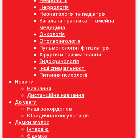
Неврологія
Нефрологія
Неонатологія та педіатрія
Загальна практика — сімейна
медицина
Онкологія
Отоларінгологія
Пульмонологія і фтизиатрія
Хірургія и травматологія
Ендокринологія
Інші спеціальності
Питання психології
Новини
Навчання
Дистанційне навчання
До уваги
Наші за кордоном
Юридична консультація
Думки вголос
Інтерв’ю
Є думка