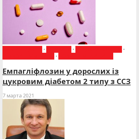
ВИБІР РЕДАКЦІЇ
•
ДО УВАГИ
•
ЕНДОКРИНОЛОГІЯ
•
НАУКОВІ ПУБЛІКАЦІЇ
•
НОВИНИ МЕДИЦИНИ
Емпагліфлозин у дорослих із
цукровим діабетом 2 типу з ССЗ
7 марта 2021