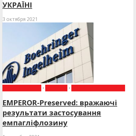
УКРАЇНІ
3 октября 2021
ВИБІР РЕДАКЦІЇ
•
НОВИНИ
•
НОВИНИ МЕДИЦИНИ
EMPEROR-Preserved: вражаючі
результати застосування
емпагліфлозину