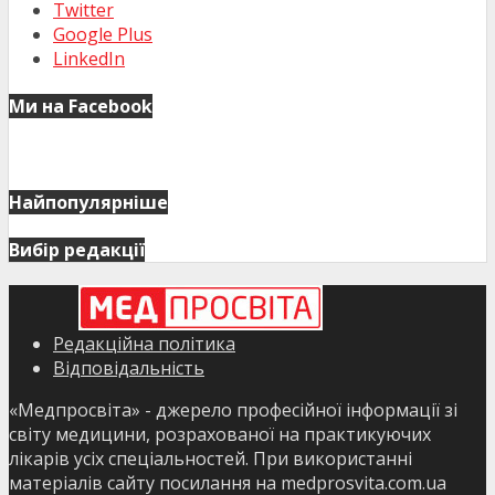
Twitter
Google Plus
LinkedIn
Ми на Facebook
Найпопулярніше
Вибір редакції
Редакційна політика
Відповідальність
«Медпросвіта» - джерело професійної інформації зі
світу медицини, розрахованої на практикуючих
лікарів усіх спеціальностей. При використанні
матеріалів сайту посилання на medprosvita.com.ua