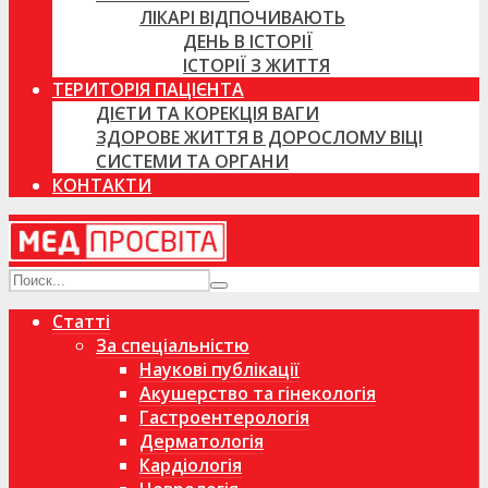
ЛІКАРІ ВІДПОЧИВАЮТЬ
ДЕНЬ В ІСТОРІЇ
ІСТОРІЇ З ЖИТТЯ
ТЕРИТОРІЯ ПАЦІЄНТА
ДІЄТИ ТА КОРЕКЦІЯ ВАГИ
ЗДОРОВЕ ЖИТТЯ В ДОРОСЛОМУ ВІЦІ
СИСТЕМИ ТА ОРГАНИ
КОНТАКТИ
Статті
За спеціальністю
Наукові публікації
Акушерство та гінекологія
Гастроентерологія
Дерматологія
Кардіологія