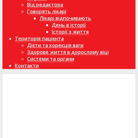
Від редактора
Говорять лікарі
Лікарі відпочивають
День в історії
Історії з життя
Територія пацієнта
Дієти та корекція ваги
Здорове життя в дорослому віці
Системи та органи
Контакти