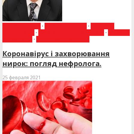
ВИБІР РЕДАКЦІЇ
•
ГОВОРЯТЬ ЛІКАРІ
•
ІНТЕРВ'Ю
СПЕЦІАЛІСТА
•
НИРКИ ТА СЕЧОВИЙ МІХУР
•
НОВИНИ
МЕДИЦИНИ
•
СТОРІНКА РЕДАКТОРА
Коронавірус і захворювання
нирок: погляд нефролога.
25 февраля 2021