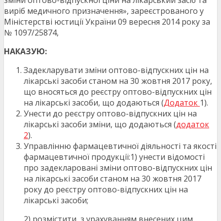
зміни оптово-відпускної ціни на лікарський засіб та
виріб медичного призначення», зареєстрованого у
Міністерстві юстиції України 09 вересня 2014 року за
№ 1097/25874,
НАКАЗУЮ:
Задекларувати зміни оптово-відпускних цін на
лікарські засоби станом на 30 жовтня 2017 року,
що вносяться до реєстру оптово-відпускних цін
на лікарські засоби, що додаються (
Додаток
1).
Унести до реєстру оптово-відпускних цін на
лікарські засоби зміни, що додаються (
додаток
2
).
Управлінню фармацевтичної діяльності та якості
фармацевтичної продукції:1) унести відомості
про задекларовані зміни оптово-відпускних цін
на лікарські засоби станом на 30 жовтня 2017
року до реєстру оптово-відпускних цін на
лікарські засоби;
2) розмістити, з урахуванням внесених цим