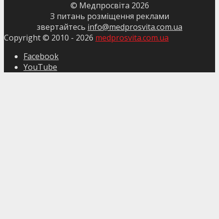
© Медпросвіта
2026
З питань розміщення реклами
звертайтесь
info@medprosvita.com.ua
Copyright © 2010 -
2026
medprosvita.com.ua
Facebook
YouTube