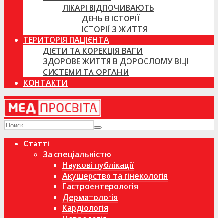
ЛІКАРІ ВІДПОЧИВАЮТЬ
ДЕНЬ В ІСТОРІЇ
ІСТОРІЇ З ЖИТТЯ
ТЕРИТОРІЯ ПАЦІЄНТА
ДІЄТИ ТА КОРЕКЦІЯ ВАГИ
ЗДОРОВЕ ЖИТТЯ В ДОРОСЛОМУ ВІЦІ
СИСТЕМИ ТА ОРГАНИ
КОНТАКТИ
Статті
За спеціальністю
Наукові публікації
Акушерство та гінекологія
Гастроентерологія
Дерматологія
Кардіологія