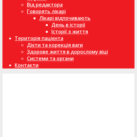
Від редактора
Говорять лікарі
Лікарі відпочивають
День в історії
Історії з життя
Територія пацієнта
Дієти та корекція ваги
Здорове життя в дорослому віці
Системи та органи
Контакти