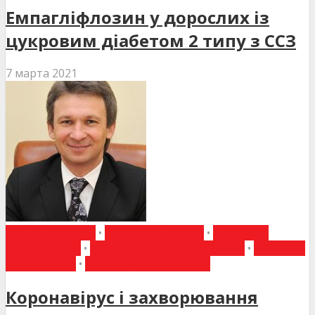
Емпагліфлозин у дорослих із
цукровим діабетом 2 типу з ССЗ
7 марта 2021
ВИБІР РЕДАКЦІЇ
•
ГОВОРЯТЬ ЛІКАРІ
•
ІНТЕРВ'Ю
СПЕЦІАЛІСТА
•
НИРКИ ТА СЕЧОВИЙ МІХУР
•
НОВИНИ
МЕДИЦИНИ
•
СТОРІНКА РЕДАКТОРА
Коронавірус і захворювання