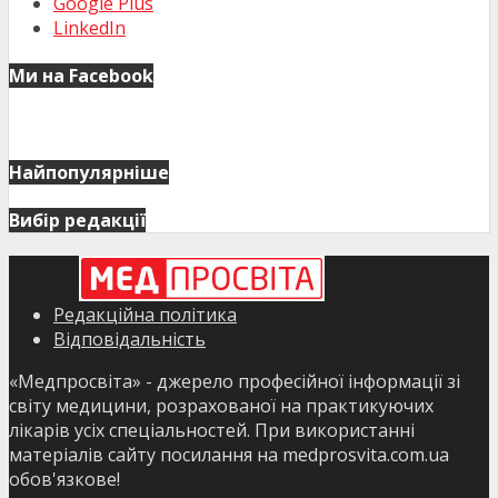
Google Plus
LinkedIn
Ми на Facebook
Найпопулярніше
Вибір редакції
Редакційна політика
Відповідальність
«Медпросвіта» - джерело професійної інформації зі
світу медицини, розрахованої на практикуючих
лікарів усіх спеціальностей. При використанні
матеріалів сайту посилання на medprosvita.com.ua
обов'язкове!