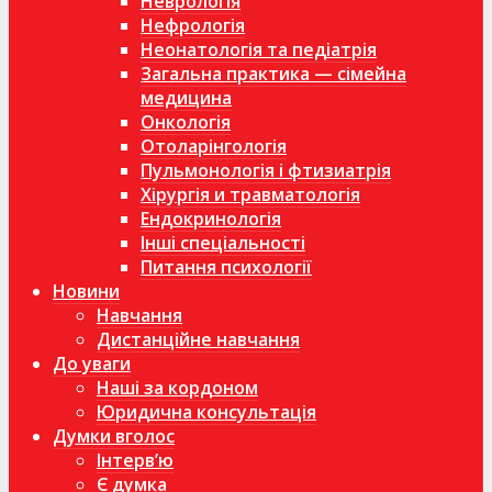
Неврологія
Нефрологія
Неонатологія та педіатрія
Загальна практика — сімейна
медицина
Онкологія
Отоларінгологія
Пульмонологія і фтизиатрія
Хірургія и травматологія
Ендокринологія
Інші спеціальності
Питання психології
Новини
Навчання
Дистанційне навчання
До уваги
Наші за кордоном
Юридична консультація
Думки вголос
Інтерв’ю
Є думка