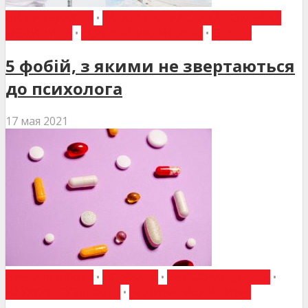
ВИБІР РЕДАКЦІЇ
•
ЗАГАЛЬНА ПРАКТИКА - СІМЕЙНА
МЕДИЦИНА
•
НОВИНИ МЕДИЦИНИ
•
СТАТТІ
5 фобій, з якими не звертаються
до психолога
17 мая 2021
ВИБІР РЕДАКЦІЇ
•
ДО УВАГИ
•
ЕНДОКРИНОЛОГІЯ
•
НАУКОВІ ПУБЛІКАЦІЇ
•
НОВИНИ МЕДИЦИНИ