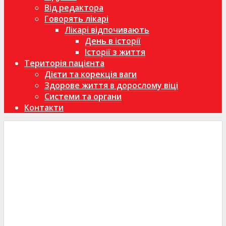
Від редактора
Говорять лікарі
Лікарі відпочивають
День в історії
Історії з життя
Територія пацієнта
Дієти та корекція ваги
Здорове життя в дорослому віці
Системи та органи
Контакти