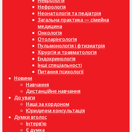
Неврологія
Нефрологія
Неонатологія та педіатрія
Загальна практика — сімейна
медицина
Онкологія
Отоларінгологія
Пульмонологія і фтизиатрія
Хірургія и травматологія
Ендокринологія
Інші спеціальності
Питання психології
Новини
Навчання
Дистанційне навчання
До уваги
Наші за кордоном
Юридична консультація
Думки вголос
Інтерв’ю
Є думка