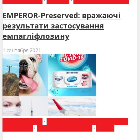
ВИБІР РЕДАКЦІЇ
•
НОВИНИ
•
НОВИНИ МЕДИЦИНИ
EMPEROR-Preserved: вражаючі
результати застосування
емпагліфлозину
1 сентября 2021
ВИБІР РЕДАКЦІЇ
•
ЗАГАЛЬНА ПРАКТИКА - СІМЕЙНА
МЕДИЦИНА
•
НОВИНИ МЕДИЦИНИ
•
СТАТТІ