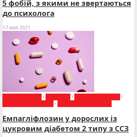
5 фобій, з якими не звертаються
до психолога
17 мая 2021
ВИБІР РЕДАКЦІЇ
•
ДО УВАГИ
•
ЕНДОКРИНОЛОГІЯ
•
НАУКОВІ ПУБЛІКАЦІЇ
•
НОВИНИ МЕДИЦИНИ
Емпагліфлозин у дорослих із
цукровим діабетом 2 типу з ССЗ