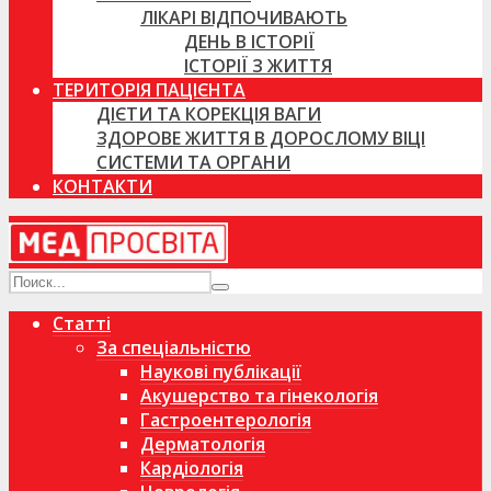
ЛІКАРІ ВІДПОЧИВАЮТЬ
ДЕНЬ В ІСТОРІЇ
ІСТОРІЇ З ЖИТТЯ
ТЕРИТОРІЯ ПАЦІЄНТА
ДІЄТИ ТА КОРЕКЦІЯ ВАГИ
ЗДОРОВЕ ЖИТТЯ В ДОРОСЛОМУ ВІЦІ
СИСТЕМИ ТА ОРГАНИ
КОНТАКТИ
Статті
За спеціальністю
Наукові публікації
Акушерство та гінекологія
Гастроентерологія
Дерматологія
Кардіологія