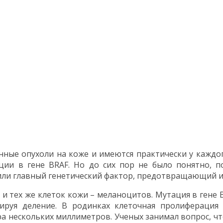
ные опухоли на коже и имеются практически у каждог
ции в гене BRAF. Но до сих пор не было понятно, п
или главный генетический фактор, предотвращающий и
 и тех же клеток кожи – меланоцитов. Мутация в гене 
ируя деление. В родинках клеточная пролиферация 
 нескольких миллиметров. Ученых занимал вопрос, чт