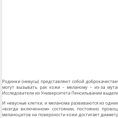
Родинки (невусы) представляют собой доброкачествен
могут вызывать рак кожи – меланому – из-за мута
Исследователи из Университета Пенсильвании выдел
И невусные клетки, и меланома развиваются из одних
«всегда включенном» состоянии, постоянно провоц
меланоцитов на поверхности кожи достигает диаметра