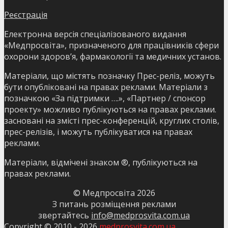
Реєстрація
Електронна версія спеціалізованого видання
«Медпросвіта», призначеного для працівників сфери
охорони здоров’я, фармакології та медичних установ.
Матеріали, що містять позначку Прес-реліз, можуть
бути опубліковані на правах реклами. Матеріали з
позначкою «За підтримки ….», «Партнер / спонсор
проекту» можливо публікуються на правах реклами.
засновані на змісті прес-конференцій, круглих столів,
прес-релізів, і можуть публікуватися на правах
реклами.
Матеріали, відмічені знаком ®, публікуються на
правах реклами.
© Медпросвіта
2026
З питань розміщення реклами
звертайтесь
info@medprosvita.com.ua
Copyright © 2010 -
2026
medprosvita.com.ua