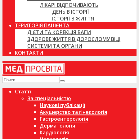
ЛІКАРІ ВІДПОЧИВАЮТЬ
ДЕНЬ В ІСТОРІЇ
ІСТОРІЇ З ЖИТТЯ
ТЕРИТОРІЯ ПАЦІЄНТА
ДІЄТИ ТА КОРЕКЦІЯ ВАГИ
ЗДОРОВЕ ЖИТТЯ В ДОРОСЛОМУ ВІЦІ
СИСТЕМИ ТА ОРГАНИ
КОНТАКТИ
Статті
За спеціальністю
Наукові публікації
Акушерство та гінекологія
Гастроентерологія
Дерматологія
Кардіологія