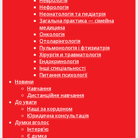
Неврологія
Нефрологія
Неонатологія та педіатрія
Загальна практика — сімейна
медицина
Онкологія
Отоларінгологія
Пульмонологія і фтизиатрія
Хірургія и травматологія
Ендокринологія
Інші спеціальності
Питання психології
Новини
Навчання
Дистанційне навчання
До уваги
Наші за кордоном
Юридична консультація
Думки вголос
Інтерв’ю
Є думка