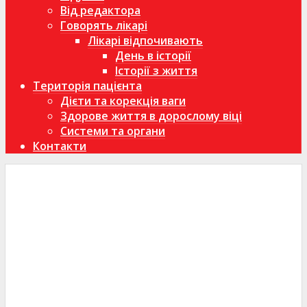
Від редактора
Говорять лікарі
Лікарі відпочивають
День в історії
Історії з життя
Територія пацієнта
Дієти та корекція ваги
Здорове життя в дорослому віці
Системи та органи
Контакти