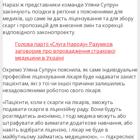
Наразі ж представники команди Уляни Супрун
закінчують поїздки в регіони з поясненнями для
медиків, що саме їм дасть ліцензування та для збору
скарг і пропозицій для внесення змін та корекції
відповідного законопроекту.
Голова партії «Слуга Народу» Разумков
заговорив про впровадження страхової
медицини в Україні
Окремо Уляна Супрун пояснила, як саме індивідуальне
професійне ліцензування лікаря буде надавати захист
пацієнтам, які з тої чи іншої причини залишились
незадоволеними роботою свого лікаря.
«Пацієнти, коли є скарги на лікарів, зможуть
подавати скарги в ліцензійну раду. Вони будуть
розглядатись анонімно, і тоді медика можуть або
штрафувати або вимагати додаткове навчання, або
навіть відібрати ліцензію, і лікар не буде в
майбутньому займатись медициною», — підкреслює