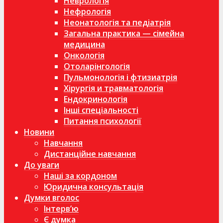
Неврологія
Нефрологія
Неонатологія та педіатрія
Загальна практика — сімейна
медицина
Онкологія
Отоларінгологія
Пульмонологія і фтизиатрія
Хірургія и травматологія
Ендокринологія
Інші спеціальності
Питання психології
Новини
Навчання
Дистанційне навчання
До уваги
Наші за кордоном
Юридична консультація
Думки вголос
Інтерв’ю
Є думка