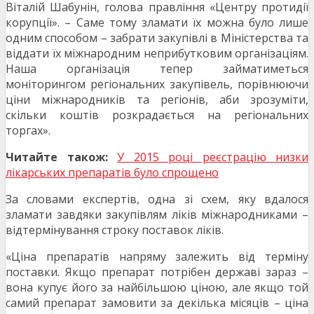
Віталій Шабунін, голова правління «Центру протидії
корупції». – Саме тому зламати їх можна було лише
одним способом – забрати закупівлі в Міністерства та
віддати їх міжнародним неприбутковим організаціям.
Наша організація тепер займатиметься
моніторингом регіональних закупівель, порівнюючи
ціни міжнародників та регіонів, аби зрозуміти,
скільки коштів розкрадається на регіональних
торгах».
Читайте також:
У 2015 році реєстрацію низки
лікарських препаратів було спрощено
За словами експертів, одна зі схем, яку вдалося
зламати завдяки закупівлям ліків міжнародниками –
відтермінування строку поставок ліків.
«Ціна препаратів напряму залежить від терміну
поставки. Якщо препарат потрібен державі зараз –
вона купує його за найбільшою ціною, але якщо той
самий препарат замовити за декілька місяців – ціна