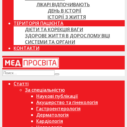
ЛІКАРІ ВІДПОЧИВАЮТЬ
ДЕНЬ В ІСТОРІЇ
ІСТОРІЇ З ЖИТТЯ
ТЕРИТОРІЯ ПАЦІЄНТА
ДІЄТИ ТА КОРЕКЦІЯ ВАГИ
ЗДОРОВЕ ЖИТТЯ В ДОРОСЛОМУ ВІЦІ
СИСТЕМИ ТА ОРГАНИ
КОНТАКТИ
Статті
За спеціальністю
Наукові публікації
Акушерство та гінекологія
Гастроентерологія
Дерматологія
Кардіологія