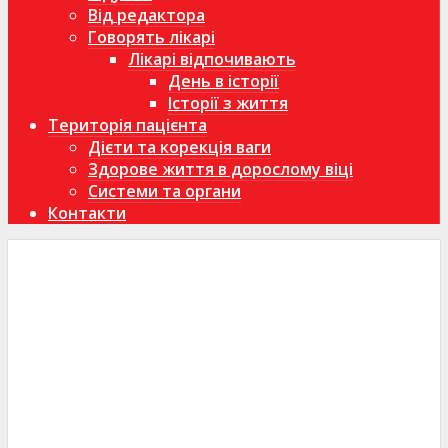
Від редактора
Говорять лікарі
Лікарі відпочивають
День в історії
Історії з життя
Територія пацієнта
Дієти та корекція ваги
Здорове життя в дорослому віці
Системи та органи
Контакти