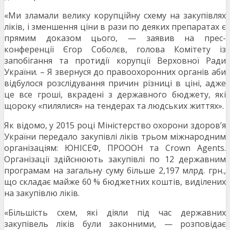
«Ми зламали велику корупційну схему на закупівлях
ліків, і зменшення ціни в рази по деяких препаратах є
прямим доказом цього, — заявив на прес-
конференції Єгор Соболєв, голова Комітету із
запобігання та протидії корупції Верховної Ради
України. – Я звернуся до правоохоронних органів аби
відбулося розслідування причин різниці в ціні, адже
це все гроші, вкрадені з державного бюджету, які
щороку «пилялися» на тендерах та людських життях».
Як відомо, у 2015 році Міністерство охорони здоров’я
України передало закупівлі ліків трьом міжнародним
організаціям: ЮНІСЕФ, ПРОООН та Crown Agents.
Організації здійснюють закупівлі по 12 державним
програмам на загальну суму більше 2,197 млрд. грн.,
що складає майже 60 % бюджетних коштів, виділених
на закупівлю ліків.
«Більшість схем, які діяли під час державних
закупівель ліків були законними, — розповідає