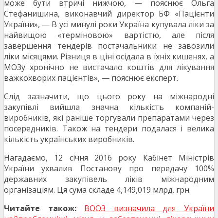
може бути втричі нижчою, — пояснює Ольга
Стефанишина, виконавчий директор БФ «Пацієнти
України», — В усі минулі роки Україна купувала ліки за
найвищою «терміновою» вартістю, але після
завершення тендерів постачальники не завозили
ліки місяцями. Різниця в ціні осідала в їхніх кишенях, а
МОЗу хронічно не вистачало коштів для лікування
важкохворих пацієнтів», — пояснює експерт.
Слід зазначити, що цього року на міжнародні
закупівлі вийшла значна кількість компаній-
виробників, які раніше торгували препаратами через
посередників. Також на тендери подалася і велика
кількість українських виробників.
Нагадаємо, 12 січня 2016 року Кабінет Міністрів
України ухвалив Постанову про передачу 100%
державних закупівель ліків міжнародним
організаціям. Ця сума складе 4,149,019 млрд. грн.
Читайте також:
ВООЗ визначила для України