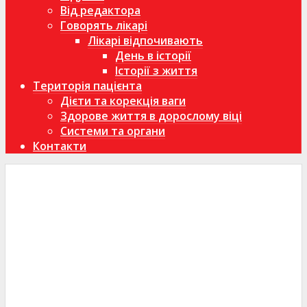
Від редактора
Говорять лікарі
Лікарі відпочивають
День в історії
Історії з життя
Територія пацієнта
Дієти та корекція ваги
Здорове життя в дорослому віці
Системи та органи
Контакти