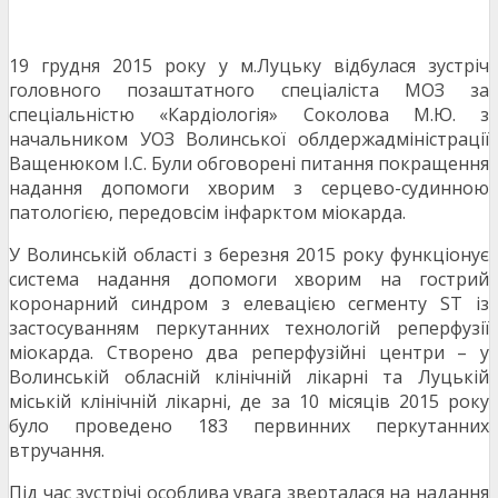
19 грудня 2015 року у м.Луцьку відбулася зустріч
головного позаштатного спеціаліста МОЗ за
спеціальністю «Кардіологія» Соколова М.Ю. з
начальником УОЗ Волинської облдержадміністрації
Ващенюком І.С. Були обговорені питання покращення
надання допомоги хворим з серцево-судинною
патологією, передовсім інфарктом міокарда.
У Волинській області з березня 2015 року функціонує
система надання допомоги хворим на гострий
коронарний синдром з елевацією сегменту ST із
застосуванням перкутанних технологій реперфузії
міокарда. Створено два реперфузійні центри – у
Волинській обласній клінічній лікарні та Луцькій
міській клінічній лікарні, де за 10 місяців 2015 року
було проведено 183 первинних перкутанних
втручання.
Під час зустрічі особлива увага зверталася на надання