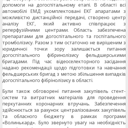
допомоги на догоспітальному етапі. В області всі
автомобілі ЕМД укомплектовані ЕКГ апаратами з
можливістю дистанційної передачі, створено центр
аналізу ЕКГ, який активно співпрацює з
реперфузійними центрами. Область забезпечена
препаратами для догоспітального та госпітального
тромболізису. Разом з тим остаточно не вирішеним з
юридичної точки зору залишається питання
догоспітального фібринолізису фельдшерськими
бригадами. Під час відеоселекторного засідання
надано рекомендації щодо підготовки та навчання
фельдшерських бригад з метою збільшення випадків
догоспітального фібрінолізису в області.
Були також обговорені питання закупівель стент-
систем та витратних матеріалів для проведення
перкутанних коронарних втручань. Забезпечення
здійснюється за рахунок централізованих закупівель
та обласного бюджету в рамках програми
«Волинькард». Було звернуто увагу на необхідність