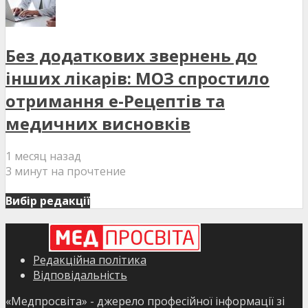
Без додаткових звернень до
інших лікарів: МОЗ спростило
отримання е-Рецептів та
медичних висновків
1 месяц назад
3 минут на прочтение
Вибір редакції
Редакційна політика
Відповідальність
«Медпросвіта» - джерело професійної інформації зі