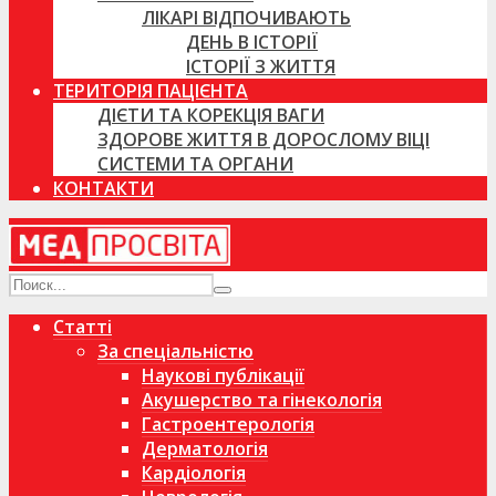
ЛІКАРІ ВІДПОЧИВАЮТЬ
ДЕНЬ В ІСТОРІЇ
ІСТОРІЇ З ЖИТТЯ
ТЕРИТОРІЯ ПАЦІЄНТА
ДІЄТИ ТА КОРЕКЦІЯ ВАГИ
ЗДОРОВЕ ЖИТТЯ В ДОРОСЛОМУ ВІЦІ
СИСТЕМИ ТА ОРГАНИ
КОНТАКТИ
Статті
За спеціальністю
Наукові публікації
Акушерство та гінекологія
Гастроентерологія
Дерматологія
Кардіологія