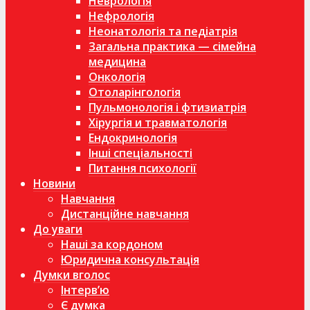
Неврологія
Нефрологія
Неонатологія та педіатрія
Загальна практика — сімейна
медицина
Онкологія
Отоларінгологія
Пульмонологія і фтизиатрія
Хірургія и травматологія
Ендокринологія
Інші спеціальності
Питання психології
Новини
Навчання
Дистанційне навчання
До уваги
Наші за кордоном
Юридична консультація
Думки вголос
Інтерв’ю
Є думка