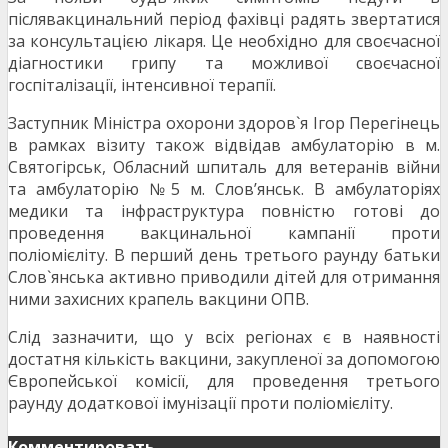
післявакцинальний період фахівці радять звертатися
за консультацією лікаря. Це необхідно для своєчасної
діагностики грипу та можливої своєчасної
госпіталізації, інтенсивної терапії.
Заступник Міністра охорони здоров`я Ігор Перегінець
в рамках візиту також відвідав амбулаторію в м.
Святогірськ, Обласний шпиталь для ветеранів війни
та амбулаторію №5 м. Слов’янськ. В амбулаторіях
медики та інфраструктура повністю готові до
проведення вакцинальної кампанії проти
поліомієліту. В перший день третього раунду батьки
Слов`янська активно приводили дітей для отримання
ними захисних крапель вакцини ОПВ.
Слід зазначити, що у всіх регіонах є в наявності
достатня кількість вакцини, закупленої за допомогою
Європейської комісії, для проведення третього
раунду додаткової імунізації проти поліомієліту.
Комментировать