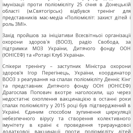
імунізації проти поліомієліту 25 січня в Донецькій
області (м.Святогірськ) відбувся тренінг для
представників мас-медіа «Поліомієліт: захист дітей і
роль ЗМІ».
Захід пройшов за ініціативи Всесвітньої організації
охорони здоров`я (ВООЗ), радіо Свобода, за
підтримки МОЗ України, Дитячого фонду ООН
(ЮНІСЕФ) та «Ротарі Клуб Україна».
Спікери тренінгу – заступник Міністра охорони
здоров’я Ігор Перегінець, України, координатор
ВООЗ з реагування на спалах поліомієліту Денніс Кінг
та представник Дитячого фонду ООН (ЮНІСЕФ)
Драгослав Попович вкотре наголосили, що через
недостатнє охоплення вакцинацією в останні роки
спалах поліомієліту у 2015 році був підтверджений в
Україні. Єдиним способом зупинення циркуляції
небезпечного вірусу та створення колективного
імунітету в країні є проведення трираундової
додаткової вакцинації проти поліомієліту дітей