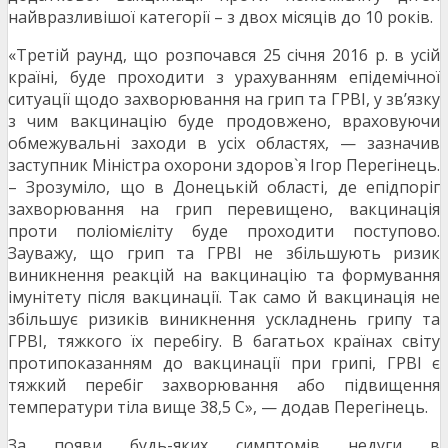
найвразливішої категорії – з двох місяців до 10 років.
«Третій раунд, що розпочався 25 січня 2016 р. в усій
країні, буде проходити з урахуванням епідемічної
ситуації щодо захворювання на грип та ГРВІ, у зв’язку
з чим вакцинацію буде продовжено, враховуючи
обмежувальні заходи в усіх областях, — зазначив
заступник Міністра охорони здоров`я Ігор Перегінець.
– Зрозуміло, що в Донецькій області, де епідпоріг
захворювання на грип перевищено, вакцинація
проти поліомієліту буде проходити поступово.
Зауважу, що грип та ГРВІ не збільшують ризик
виникнення реакцій на вакцинацію та формування
імунітету після вакцинації. Так само й вакцинація не
збільшує ризиків виникнення ускладнень грипу та
ГРВІ, тяжкого їх перебігу. В багатьох країнах світу
протипоказанням до вакцинації при грипі, ГРВІ є
тяжкий перебіг захворювання або підвищення
температури тіла вище 38,5 С», — додав Перегінець.
За появи будь-яких симптомів недуги в