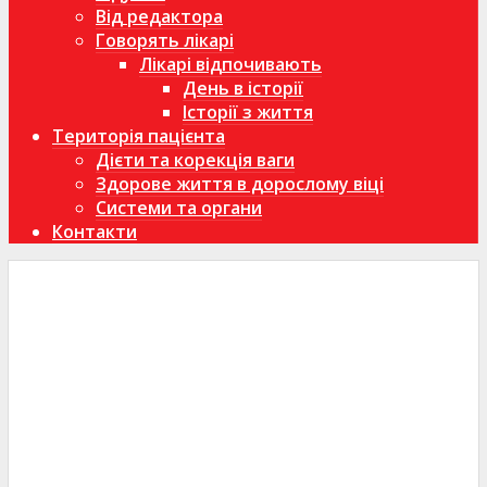
Від редактора
Говорять лікарі
Лікарі відпочивають
День в історії
Історії з життя
Територія пацієнта
Дієти та корекція ваги
Здорове життя в дорослому віці
Системи та органи
Контакти