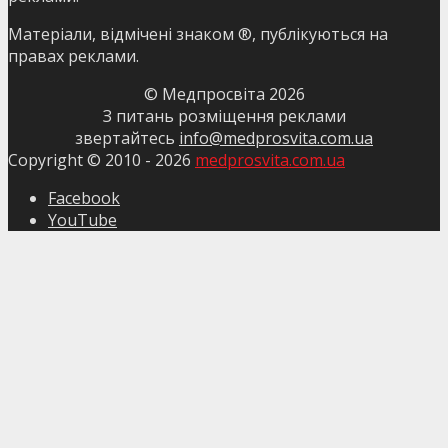
Матеріали, відмічені знаком ®, публікуються на
правах реклами.
© Медпросвіта
2026
З питань розміщення реклами
звертайтесь
info@medprosvita.com.ua
Copyright © 2010 -
2026
medprosvita.com.ua
Facebook
YouTube