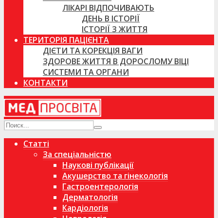
ЛІКАРІ ВІДПОЧИВАЮТЬ
ДЕНЬ В ІСТОРІЇ
ІСТОРІЇ З ЖИТТЯ
ТЕРИТОРІЯ ПАЦІЄНТА
ДІЄТИ ТА КОРЕКЦІЯ ВАГИ
ЗДОРОВЕ ЖИТТЯ В ДОРОСЛОМУ ВІЦІ
СИСТЕМИ ТА ОРГАНИ
КОНТАКТИ
Статті
За спеціальністю
Наукові публікації
Акушерство та гінекологія
Гастроентерологія
Дерматологія
Кардіологія