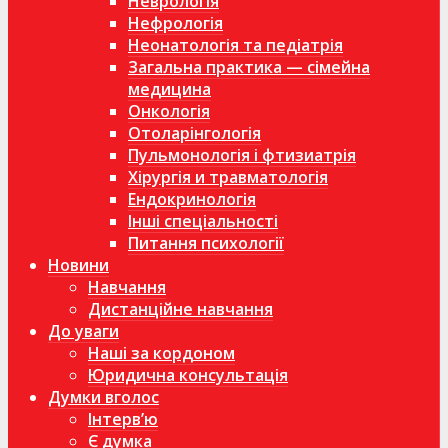
Неврологія
Нефрологія
Неонатологія та педіатрія
Загальна практика — сімейна
медицина
Онкологія
Отоларінгологія
Пульмонологія і фтизиатрія
Хірургія и травматологія
Ендокринологія
Інші спеціальності
Питання психології
Новини
Навчання
Дистанційне навчання
До уваги
Наші за кордоном
Юридична консультація
Думки вголос
Інтерв’ю
Є думка