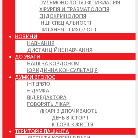
ПУЛЬМОНОЛОГІЯ І ФТИЗИАТРІЯ
ХІРУРГІЯ И ТРАВМАТОЛОГІЯ
ЕНДОКРИНОЛОГІЯ
ІНШІ СПЕЦІАЛЬНОСТІ
ПИТАННЯ ПСИХОЛОГІЇ
НОВИНИ
НАВЧАННЯ
ДИСТАНЦІЙНЕ НАВЧАННЯ
ДО УВАГИ
НАШІ ЗА КОРДОНОМ
ЮРИДИЧНА КОНСУЛЬТАЦІЯ
ДУМКИ ВГОЛОС
ІНТЕРВ’Ю
Є ДУМКА
ВІД РЕДАКТОРА
ГОВОРЯТЬ ЛІКАРІ
ЛІКАРІ ВІДПОЧИВАЮТЬ
ДЕНЬ В ІСТОРІЇ
ІСТОРІЇ З ЖИТТЯ
ТЕРИТОРІЯ ПАЦІЄНТА