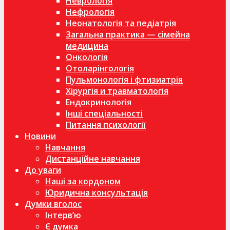
Неврологія
Нефрологія
Неонатологія та педіатрія
Загальна практика — сімейна
медицина
Онкологія
Отоларінгологія
Пульмонологія і фтизиатрія
Хірургія и травматологія
Ендокринологія
Інші спеціальності
Питання психології
Новини
Навчання
Дистанційне навчання
До уваги
Наші за кордоном
Юридична консультація
Думки вголос
Інтерв’ю
Є думка