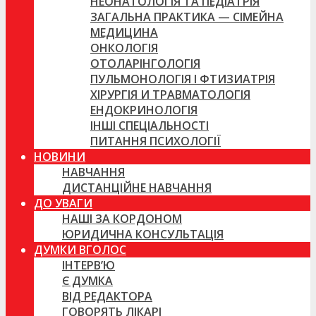
НЕОНАТОЛОГІЯ ТА ПЕДІАТРІЯ
ЗАГАЛЬНА ПРАКТИКА — СІМЕЙНА
МЕДИЦИНА
ОНКОЛОГІЯ
ОТОЛАРІНГОЛОГІЯ
ПУЛЬМОНОЛОГІЯ І ФТИЗИАТРІЯ
ХІРУРГІЯ И ТРАВМАТОЛОГІЯ
ЕНДОКРИНОЛОГІЯ
ІНШІ СПЕЦІАЛЬНОСТІ
ПИТАННЯ ПСИХОЛОГІЇ
НОВИНИ
НАВЧАННЯ
ДИСТАНЦІЙНЕ НАВЧАННЯ
ДО УВАГИ
НАШІ ЗА КОРДОНОМ
ЮРИДИЧНА КОНСУЛЬТАЦІЯ
ДУМКИ ВГОЛОС
ІНТЕРВ’Ю
Є ДУМКА
ВІД РЕДАКТОРА
ГОВОРЯТЬ ЛІКАРІ