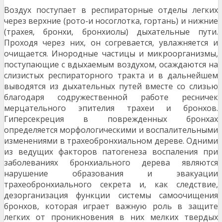
Воздух поступает в респираторные отделы легких
через верхние (рото-и носоглотка, гортань) и нижние
(трахея, бронхи, бронхиолы) дыхательные пути.
Проходя через них, он согревается, увлажняется и
очищается. Инородные частицы и микроорганизмы,
поступающие с вдыхаемым воздухом, осаждаются на
слизистых респираторного тракта и в дальнейшем
выводятся из дыхательных путей вместе со слизью
благодаря содружественной работе ресничек
мерцательного эпителия трахеи и бронхов.
Гиперсекреция в поврежденных бронхах
определяется морфологическими и воспалительными
изменениями в трахеобронхиальном дереве. Одними
из ведущих факторов патогенеза воспаления при
заболеваниях бронхиального дерева являются
нарушение образования и эвакуации
трахеобронхиального секрета и, как следствие,
дезорганизация функции системы самоочищения
бронхов, которая играет важную роль в защите
легких от проникновения в них мелких твердых