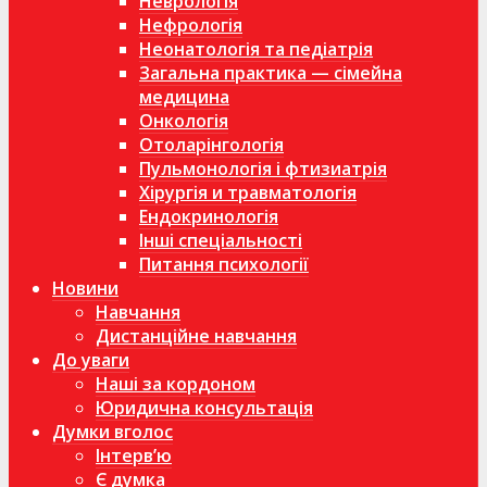
Неврологія
Нефрологія
Неонатологія та педіатрія
Загальна практика — сімейна
медицина
Онкологія
Отоларінгологія
Пульмонологія і фтизиатрія
Хірургія и травматологія
Ендокринологія
Інші спеціальності
Питання психології
Новини
Навчання
Дистанційне навчання
До уваги
Наші за кордоном
Юридична консультація
Думки вголос
Інтерв’ю
Є думка