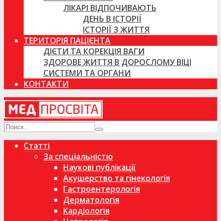
ЛІКАРІ ВІДПОЧИВАЮТЬ
ДЕНЬ В ІСТОРІЇ
ІСТОРІЇ З ЖИТТЯ
ТЕРИТОРІЯ ПАЦІЄНТА
ДІЄТИ ТА КОРЕКЦІЯ ВАГИ
ЗДОРОВЕ ЖИТТЯ В ДОРОСЛОМУ ВІЦІ
СИСТЕМИ ТА ОРГАНИ
КОНТАКТИ
Статті
За спеціальністю
Наукові публікації
Акушерство та гінекологія
Гастроентерологія
Дерматологія
Кардіологія