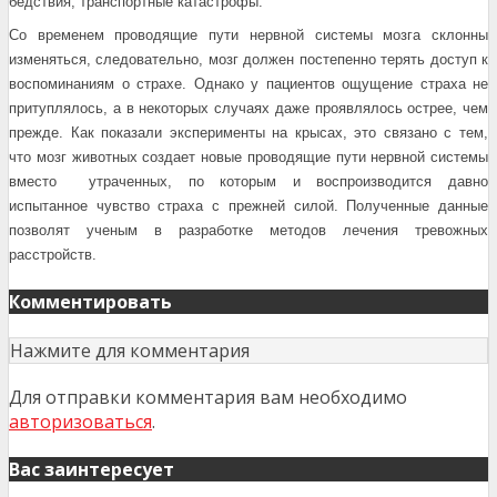
бедствия, транспортные катастрофы.
Со временем проводящие пути нервной системы мозга склонны
изменяться, следовательно, мозг должен постепенно терять доступ к
воспоминаниям о страхе. Однако у пациентов ощущение страха не
притуплялось, а в некоторых случаях даже проявлялось острее, чем
прежде. Как показали эксперименты на крысах, это связано с тем,
что мозг животных создает новые проводящие пути нервной системы
вместо утраченных, по которым и воспроизводится давно
испытанное чувство страха с прежней силой. Полученные данные
позволят ученым в разработке методов лечения тревожных
расстройств.
Комментировать
Нажмите для комментария
Для отправки комментария вам необходимо
авторизоваться
.
Вас заинтересует