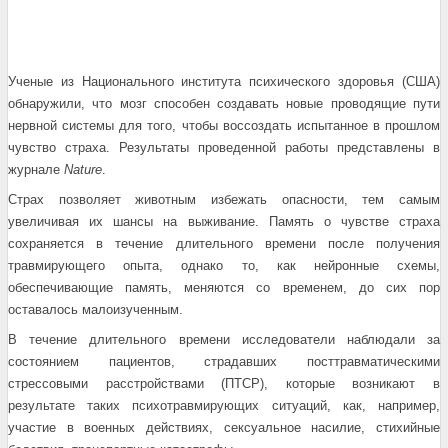
Ученые из Национального института психического здоровья (США)
обнаружили
, что мозг способен создавать новые проводящие пути
нервной системы для того, чтобы воссоздать испытанное в прошлом
чувство страха. Результаты проведенной работы представлены в
журнале
Nature
.
Страх позволяет животным избежать опасности, тем самым
увеличивая их шансы на выживание. Память о чувстве страха
сохраняется в течение длительного времени после получения
травмирующего опыта, однако то, как нейронные схемы,
обеспечивающие память, меняются со временем, до сих пор
оставалось малоизученным.
В течение длительного времени исследователи наблюдали за
состоянием пациентов, страдавших посттравматическими
стрессовыми расстройствами (ПТСР), которые возникают в
результате таких психотравмирующих ситуаций, как, например,
участие в военных действиях, сексуальное насилие, стихийные