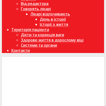
Від редактора
Говорять лікарі
Лікарі відпочивають
День в історії
Історії з життя
Територія пацієнта
Дієти та корекція ваги
Здорове життя в дорослому віці
Системи та органи
Контакти