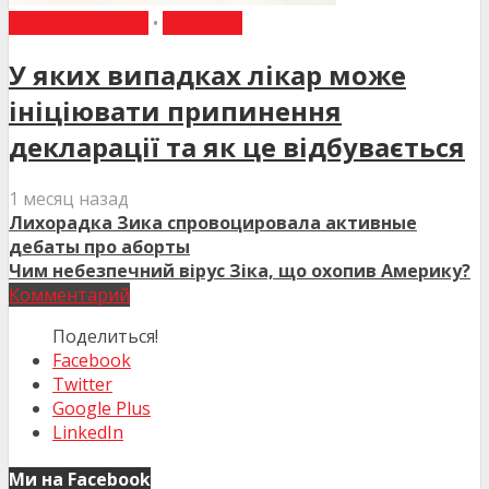
ВИБІР РЕДАКЦІЇ
•
НОВИНИ
У яких випадках лікар може
ініціювати припинення
декларації та як це відбувається
1 месяц назад
Лихорадка Зика спровоцировала активные
дебаты про аборты
Чим небезпечний вірус Зіка, що охопив Америку?
Комментарий
Поделиться!
Facebook
Twitter
Google Plus
LinkedIn
Ми на Facebook