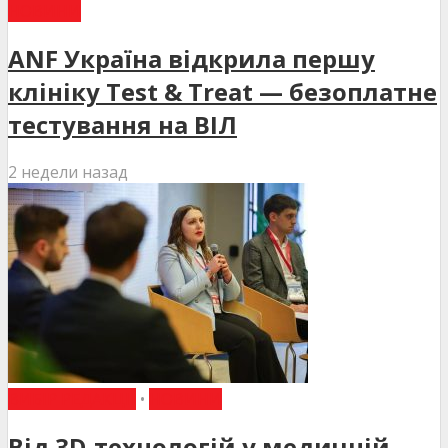
НОВИНИ
ANF Україна відкрила першу
клініку Test & Treat — безоплатне
тестування на ВІЛ
2 недели назад
ВИБІР РЕДАКЦІЇ
•
НОВИНИ
Від 3D-технологій у медичній