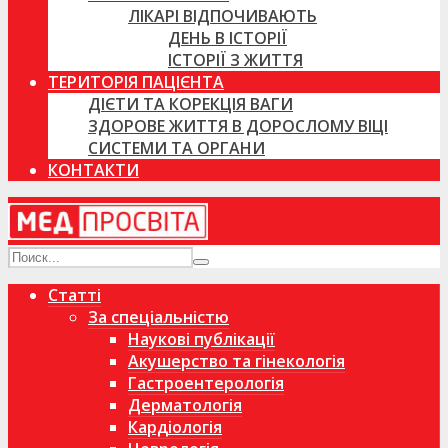
ЛІКАРІ ВІДПОЧИВАЮТЬ
ДЕНЬ В ІСТОРІЇ
ІСТОРІЇ З ЖИТТЯ
ТЕРИТОРІЯ ПАЦІЄНТА
ДІЄТИ ТА КОРЕКЦІЯ ВАГИ
ЗДОРОВЕ ЖИТТЯ В ДОРОСЛОМУ ВІЦІ
СИСТЕМИ ТА ОРГАНИ
КОНТАКТИ
Статті
За спеціальністю
Наукові публікації
Акушерство та гінекологія
Гастроентерологія
Дерматологія
Кардіологія