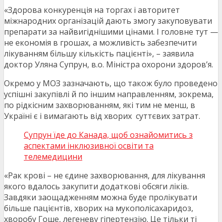
«Здорова конкуренція на торгах і авторитет
міжнародних організацій дають змогу закуповувати
препарати за найвигіднішими цінами. І головне тут —
не економія в грошах, а можливість забезпечити
лікуванням більшу кількість пацієнті», – заявила
доктор Уляна Супрун, в.о. Міністра охорони здоров’я.
Окремо у МОЗ зазначають, що також було проведено
успішні закупівлі й по іншим направленням, зокрема,
по рідкісним захворюванням, які тим не менш, в
Україні є і вимагають від хворих суттєвих затрат.
Супрун їде до Канада, щоб ознайомитись з
аспектами інклюзивної освіти та
телемедицини
«Рак крові – не єдине захворювання, для лікування
якого вдалось закупити додаткові обсяги ліків.
Завдяки заощадженням можна буде пролікувати
більше пацієнтів, хворих на мукополісахаридоз,
хворобу Гоше, легеневу гіпертензію. Це тільки ті