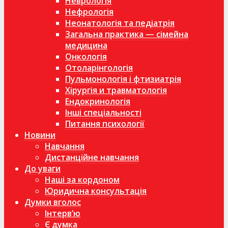
Неврологія
Нефрологія
Неонатологія та педіатрія
Загальна практика — сімейна
медицина
Онкологія
Отоларінгологія
Пульмонологія і фтизиатрія
Хірургія и травматологія
Ендокринологія
Інші спеціальності
Питання психології
Новини
Навчання
Дистанційне навчання
До уваги
Наші за кордоном
Юридична консультація
Думки вголос
Інтерв’ю
Є думка