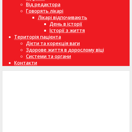
Від редактора
Говорять лікарі
Лікарі відпочивають
День в історії
Історії з життя
Територія пацієнта
Дієти та корекція ваги
Здорове життя в дорослому віці
Системи та органи
Контакти