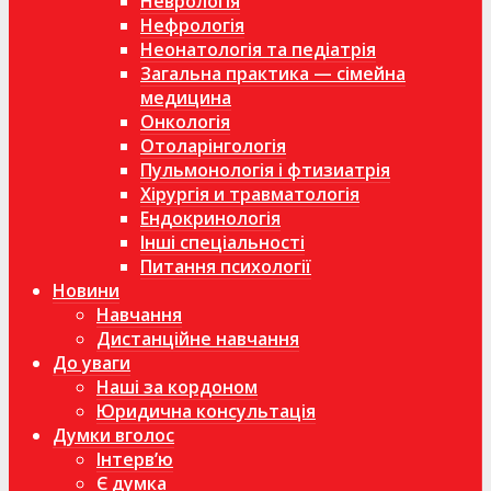
Неврологія
Нефрологія
Неонатологія та педіатрія
Загальна практика — сімейна
медицина
Онкологія
Отоларінгологія
Пульмонологія і фтизиатрія
Хірургія и травматологія
Ендокринологія
Інші спеціальності
Питання психології
Новини
Навчання
Дистанційне навчання
До уваги
Наші за кордоном
Юридична консультація
Думки вголос
Інтерв’ю
Є думка