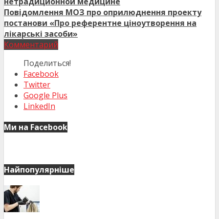
нетрадиционной медицине
Повідомлення МОЗ про оприлюднення проекту
постанови «Про референтне ціноутворення на
лікарські засоби»
Комментарий
Поделиться!
Facebook
Twitter
Google Plus
LinkedIn
Ми на Facebook
Найпопулярніше