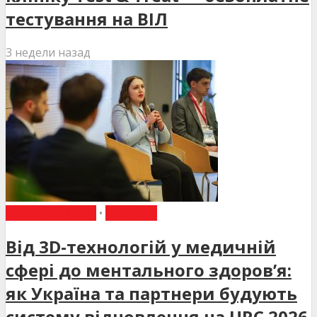
тестування на ВІЛ
3 недели назад
ВИБІР РЕДАКЦІЇ
•
НОВИНИ
Від 3D-технологій у медичній
сфері до ментального здоров’я:
як Україна та партнери будують
систему відновлення на URC 2026