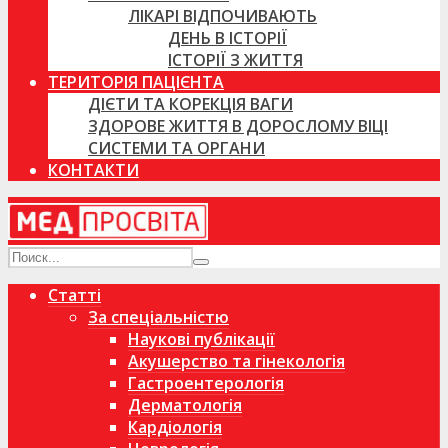
ЛІКАРІ ВІДПОЧИВАЮТЬ
ДЕНЬ В ІСТОРІЇ
ІСТОРІЇ З ЖИТТЯ
ТЕРИТОРІЯ ПАЦІЄНТА
ДІЄТИ ТА КОРЕКЦІЯ ВАГИ
ЗДОРОВЕ ЖИТТЯ В ДОРОСЛОМУ ВІЦІ
СИСТЕМИ ТА ОРГАНИ
КОНТАКТИ
Статті
За спеціальністю
Наукові публікації
Акушерство та гінекологія
Гастроентерологія
Дерматологія
Кардіологія