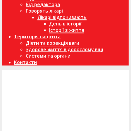
Від редактора
Говорять лікарі
Лікарі відпочивають
День в історії
Історії з життя
Територія пацієнта
Дієти та корекція ваги
Здорове життя в дорослому віці
Системи та органи
Контакти