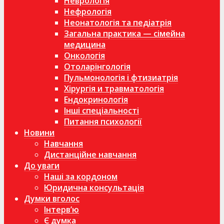
Неврологія
Нефрологія
Неонатологія та педіатрія
Загальна практика — сімейна
медицина
Онкологія
Отоларінгологія
Пульмонологія і фтизиатрія
Хірургія и травматологія
Ендокринологія
Інші спеціальності
Питання психології
Новини
Навчання
Дистанційне навчання
До уваги
Наші за кордоном
Юридична консультація
Думки вголос
Інтерв’ю
Є думка