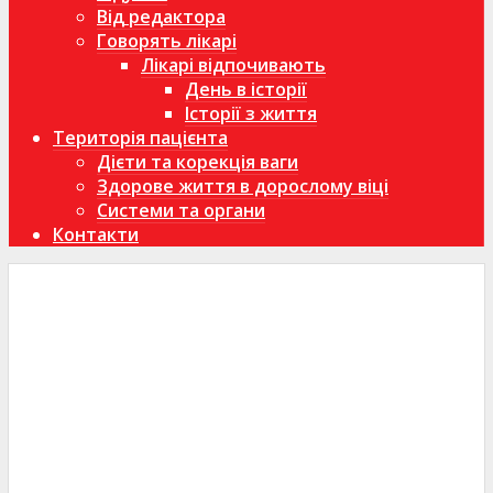
Від редактора
Говорять лікарі
Лікарі відпочивають
День в історії
Історії з життя
Територія пацієнта
Дієти та корекція ваги
Здорове життя в дорослому віці
Системи та органи
Контакти