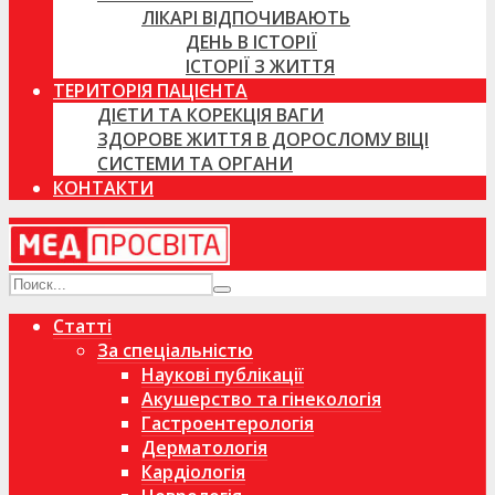
ЛІКАРІ ВІДПОЧИВАЮТЬ
ДЕНЬ В ІСТОРІЇ
ІСТОРІЇ З ЖИТТЯ
ТЕРИТОРІЯ ПАЦІЄНТА
ДІЄТИ ТА КОРЕКЦІЯ ВАГИ
ЗДОРОВЕ ЖИТТЯ В ДОРОСЛОМУ ВІЦІ
СИСТЕМИ ТА ОРГАНИ
КОНТАКТИ
Статті
За спеціальністю
Наукові публікації
Акушерство та гінекологія
Гастроентерологія
Дерматологія
Кардіологія