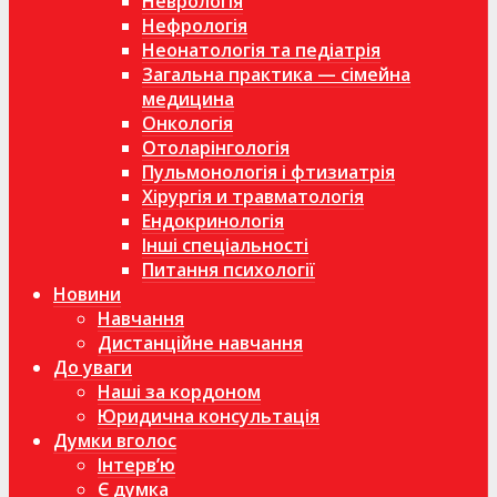
Неврологія
Нефрологія
Неонатологія та педіатрія
Загальна практика — сімейна
медицина
Онкологія
Отоларінгологія
Пульмонологія і фтизиатрія
Хірургія и травматологія
Ендокринологія
Інші спеціальності
Питання психології
Новини
Навчання
Дистанційне навчання
До уваги
Наші за кордоном
Юридична консультація
Думки вголос
Інтерв’ю
Є думка