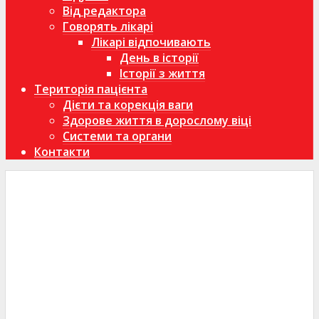
Від редактора
Говорять лікарі
Лікарі відпочивають
День в історії
Історії з життя
Територія пацієнта
Дієти та корекція ваги
Здорове життя в дорослому віці
Системи та органи
Контакти