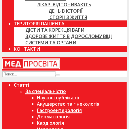
ЛІКАРІ ВІДПОЧИВАЮТЬ
ДЕНЬ В ІСТОРІЇ
ІСТОРІЇ З ЖИТТЯ
ТЕРИТОРІЯ ПАЦІЄНТА
ДІЄТИ ТА КОРЕКЦІЯ ВАГИ
ЗДОРОВЕ ЖИТТЯ В ДОРОСЛОМУ ВІЦІ
СИСТЕМИ ТА ОРГАНИ
КОНТАКТИ
Статті
За спеціальністю
Наукові публікації
Акушерство та гінекологія
Гастроентерологія
Дерматологія
Кардіологія