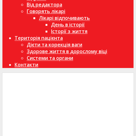
Від редактора
Говорять лікарі
Лікарі відпочивають
День в історії
Історії з життя
Територія пацієнта
Дієти та корекція ваги
Здорове життя в дорослому віці
Системи та органи
Контакти