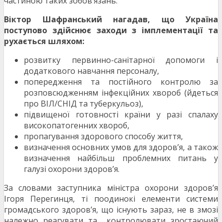
частиною таких зобов’язань.
Віктор Шафранський нагадав, що Україна
поступово здійснює заходи з імплементації та
рухається шляхом:
розвитку первинно-санітарної допомоги і
додаткового навчання персоналу,
попередження та постійного контролю за
розповсюдженням інфекційних хвороб (йдеться
про ВІЛ/СНІД та туберкульоз),
підвищеної готовності країни у разі спалаху
високопатогенних хвороб,
пропагування здорового способу життя,
визначення основних умов для здоров’я, а також
визначення найбільш проблемних питань у
галузі охорони здоров’я.
За словами заступника міністра охорони здоров’я
Ігоря Перегинця, ті поодинокі елементи системи
громадського здоров’я, що існують зараз, не в змозі
належно реагувати та контролювати зростаючий