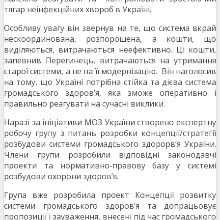
тягар неінфекційних хвороб в Україні.
Особливу увагу він звернув на те, що система вкрай
нескоординована, розпорошена, а кошти, що
виділяються, витрачаються неефективно. Ці кошти,
запевнив Перегинець, витрачаються на утримання
старої системи, а не на її модернізацію. Він наголосив
на тому, що Україні потрібна стійка та дієва система
громадського здоров’я, яка зможе оперативно і
правильно реагувати на сучасні виклики.
Наразі за ініціативи МОЗ України створено експертну
робочу групу з питань розробки концепції/стратегії
розбудови системи громадського здорорв’я України.
Члени групи розробили відповідні законодавчі
проекти та нормативно-правову базу у системі
розбудови охорони здоров’я.
Група вже розробила проект Концепції розвитку
системи громадського здоров’я та допрацьовує
пропозиції і зауваження, внесені під час громадського