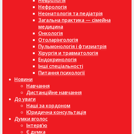
Неврологія
Нефрологія
Неонатологія та педіатрія
Загальна практика — сімейна
медицина
Онкологія
Отоларінгологія
Пульмонологія і фтизиатрія
Хірургія и травматологія
Ендокринологія
Інші спеціальності
Питання психології
Новини
Навчання
Дистанційне навчання
До уваги
Наші за кордоном
Юридична консультація
Думки вголос
Інтерв’ю
Є думка