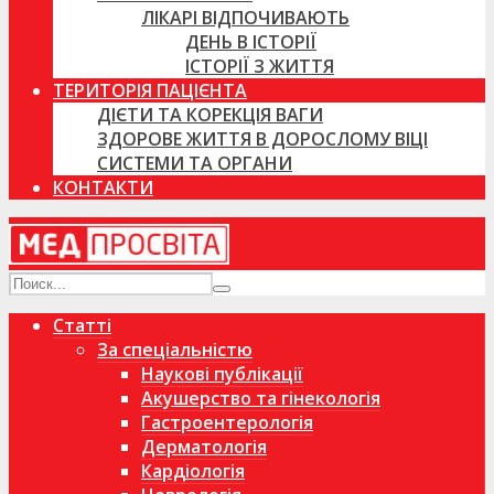
ЛІКАРІ ВІДПОЧИВАЮТЬ
ДЕНЬ В ІСТОРІЇ
ІСТОРІЇ З ЖИТТЯ
ТЕРИТОРІЯ ПАЦІЄНТА
ДІЄТИ ТА КОРЕКЦІЯ ВАГИ
ЗДОРОВЕ ЖИТТЯ В ДОРОСЛОМУ ВІЦІ
СИСТЕМИ ТА ОРГАНИ
КОНТАКТИ
Статті
За спеціальністю
Наукові публікації
Акушерство та гінекологія
Гастроентерологія
Дерматологія
Кардіологія