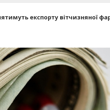
иятимуть експорту вітчизняної фа