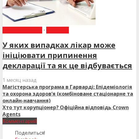
ВИБІР РЕДАКЦІЇ
•
НОВИНИ
У яких випадках лікар може
ініціювати припинення
декларації та як це відбувається
1 месяц назад
Магістерська програма в Гарварді: Епідеміологія
та охорона здоров’я (комбіноване стаціонарне та
онлайн-навчання)
Хто тут корупціонер? Офіційна відповідь Crown
Agents
Комментарий
Поделиться!