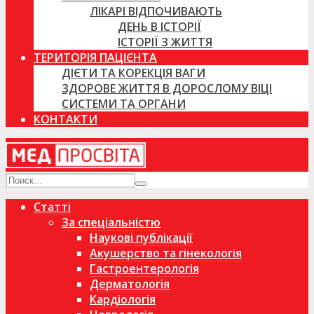
ЛІКАРІ ВІДПОЧИВАЮТЬ
ДЕНЬ В ІСТОРІЇ
ІСТОРІЇ З ЖИТТЯ
ТЕРИТОРІЯ ПАЦІЄНТА
ДІЄТИ ТА КОРЕКЦІЯ ВАГИ
ЗДОРОВЕ ЖИТТЯ В ДОРОСЛОМУ ВІЦІ
СИСТЕМИ ТА ОРГАНИ
КОНТАКТИ
Статті
За спеціальністю
Наукові публікації
Акушерство та гінекологія
Гастроентерологія
Дерматологія
Кардіологія