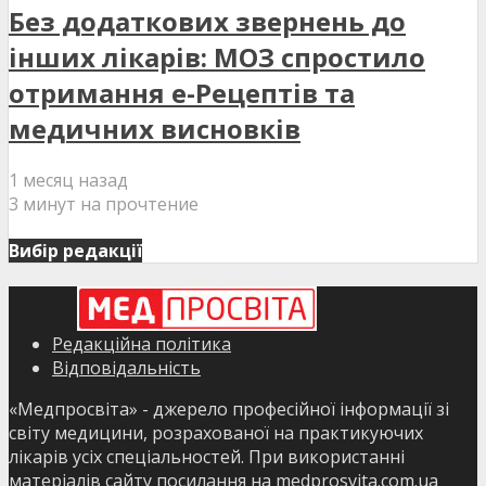
Без додаткових звернень до
інших лікарів: МОЗ спростило
отримання е-Рецептів та
медичних висновків
1 месяц назад
3 минут на прочтение
Вибір редакції
Редакційна політика
Відповідальність
«Медпросвіта» - джерело професійної інформації зі
світу медицини, розрахованої на практикуючих
лікарів усіх спеціальностей. При використанні
матеріалів сайту посилання на medprosvita.com.ua