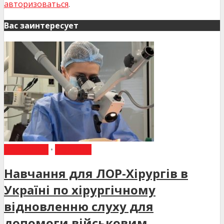
авторизоваться
.
Вас заинтересует
НАВЧАННЯ
•
НОВИНИ
Навчання для ЛОР-Хірургів в
Україні по хірургічному
відновленню слуху для
допомоги військовим