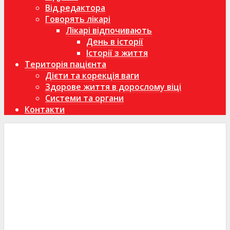
Від редактора
Говорять лікарі
Лікарі відпочивають
День в історії
Історії з життя
Територія пацієнта
Дієти та корекція ваги
Здорове життя в дорослому віці
Системи та органи
Контакти