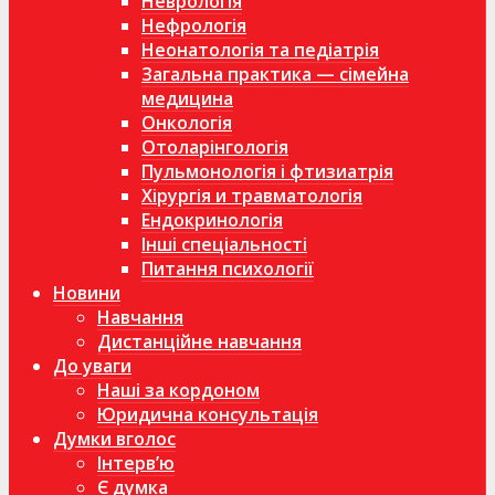
Неврологія
Нефрологія
Неонатологія та педіатрія
Загальна практика — сімейна
медицина
Онкологія
Отоларінгологія
Пульмонологія і фтизиатрія
Хірургія и травматологія
Ендокринологія
Інші спеціальності
Питання психології
Новини
Навчання
Дистанційне навчання
До уваги
Наші за кордоном
Юридична консультація
Думки вголос
Інтерв’ю
Є думка