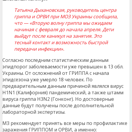
Татьяна Дыхановская, руководитель центра
гриппа и ОРВИ при МОЗ Украины сообщила,
что — «Вторую волну гриппа мы ожидаем
начиная с февраля до начала апреля. Дети
выйдут после каникул на занятия. Это
тесный контакт и возможность быстрой
передачи инфекции».
Согласно последним статистическим данным
эпидпорог заболеваемости уже превышен в 13 обл.
Украины. От осложнений от ГРИППА с начала
эпидсезона уже умерло 18 человек. По
предварительным данным причиной являлся вирус
H1N1 (Калифорния) пандемический, а также штамм
вируса гриппа H3N2 (Гонконг). Но достоверные
данные будут получены после дополнительной
лабораторной экспертизы.
МЗ рекомендует принять все меры по профилактике
заражения ГРИППОМ и ОРВИ, а именно: