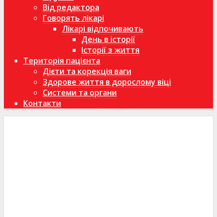
Від редактора
Говорять лікарі
Лікарі відпочивають
День в історії
Історії з життя
Територія пацієнта
Дієти та корекція ваги
Здорове життя в дорослому віці
Системи та органи
Контакти