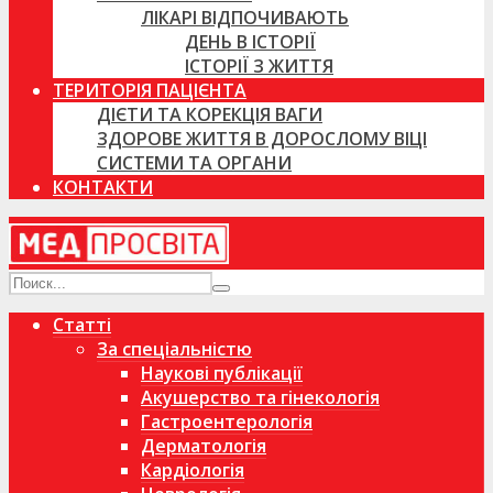
ЛІКАРІ ВІДПОЧИВАЮТЬ
ДЕНЬ В ІСТОРІЇ
ІСТОРІЇ З ЖИТТЯ
ТЕРИТОРІЯ ПАЦІЄНТА
ДІЄТИ ТА КОРЕКЦІЯ ВАГИ
ЗДОРОВЕ ЖИТТЯ В ДОРОСЛОМУ ВІЦІ
СИСТЕМИ ТА ОРГАНИ
КОНТАКТИ
Статті
За спеціальністю
Наукові публікації
Акушерство та гінекологія
Гастроентерологія
Дерматологія
Кардіологія