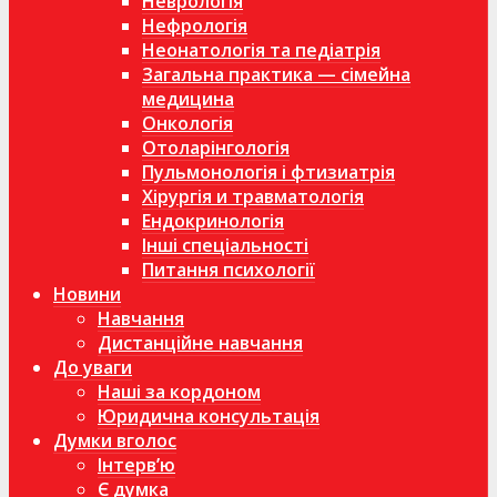
Неврологія
Нефрологія
Неонатологія та педіатрія
Загальна практика — сімейна
медицина
Онкологія
Отоларінгологія
Пульмонологія і фтизиатрія
Хірургія и травматологія
Ендокринологія
Інші спеціальності
Питання психології
Новини
Навчання
Дистанційне навчання
До уваги
Наші за кордоном
Юридична консультація
Думки вголос
Інтерв’ю
Є думка