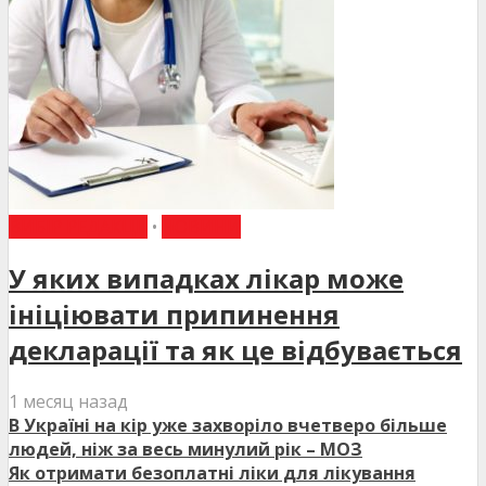
ВИБІР РЕДАКЦІЇ
•
НОВИНИ
У яких випадках лікар може
ініціювати припинення
декларації та як це відбувається
1 месяц назад
В Україні на кір уже захворіло вчетверо більше
людей, ніж за весь минулий рік – МОЗ
Як отримати безоплатні ліки для лікування