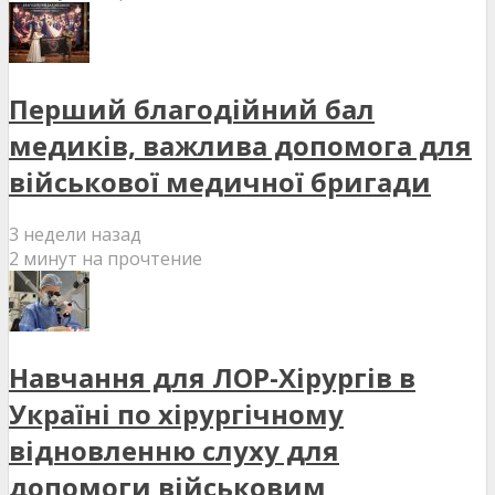
Перший благодійний бал
медиків, важлива допомога для
військової медичної бригади
3 недели назад
2 минут на прочтение
Навчання для ЛОР-Хірургів в
Україні по хірургічному
відновленню слуху для
допомоги військовим