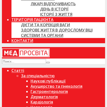
ЛІКАРІ ВІДПОЧИВАЮТЬ
ДЕНЬ В ІСТОРІЇ
ІСТОРІЇ З ЖИТТЯ
ТЕРИТОРІЯ ПАЦІЄНТА
ДІЄТИ ТА КОРЕКЦІЯ ВАГИ
ЗДОРОВЕ ЖИТТЯ В ДОРОСЛОМУ ВІЦІ
СИСТЕМИ ТА ОРГАНИ
КОНТАКТИ
Статті
За спеціальністю
Наукові публікації
Акушерство та гінекологія
Гастроентерологія
Дерматологія
Кардіологія