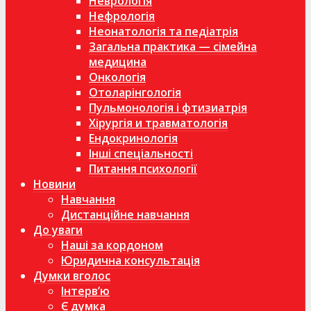
Неврологія
Нефрологія
Неонатологія та педіатрія
Загальна практика — сімейна
медицина
Онкологія
Отоларінгологія
Пульмонологія і фтизиатрія
Хірургія и травматологія
Ендокринологія
Інші спеціальності
Питання психології
Новини
Навчання
Дистанційне навчання
До уваги
Наші за кордоном
Юридична консультація
Думки вголос
Інтерв’ю
Є думка