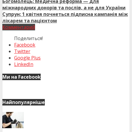
Богомолець: Медична реформа — для
міжнародних донорів та послів, а не для України
Супрун: 1 квітня почнеться підписна кампанія між
лікарем та пацієнтом
Комментарий
Поделиться!
Facebook
Twitter
Google Plus
LinkedIn
Ми на Facebook
Найпопулярніше