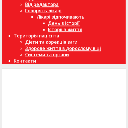
Від редактора
Говорять лікарі
Лікарі відпочивають
День в історії
Історії з життя
Територія пацієнта
Дієти та корекція ваги
Здорове життя в дорослому віці
Системи та органи
Контакти