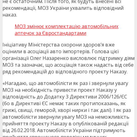
не є остаточним. Після того, як будуть внесені всі
рекомендації, МОЗ України ухвалить відповідний
наказ.
МОЗ змінює комплектацію автомобільних
аптечок за Євростандартами
Ініціативу Міністерства охорони здоров’я вже
оцінили в асоціації авто імпортерів. Голова цієї
організації Олег Назаренко висловлює підтримку діям
МОЗ та зазначає, що асоціація також надасть від себе
ряд рекомендацій до відповідного проекту Наказу.
«Нагадаю, що автомобілісти як раз і звернули увагу
МОЗ на необхідність привести проект Наказу у
відповідність до Додатку 3 Директиви 2006/126/ЄС
(бо в Директиві ЄС немає таких протипоказань, як
грижі, свищі, геморой, хворі нирки і так далі). І як раз
автомобілісти звернули увагу МОЗ на неможливість
прийняття проекту Наказу в опублікованій редакції
від 26.02.2018. Автомобілісти України підтримують
прийняття спрощеного переліку медичних