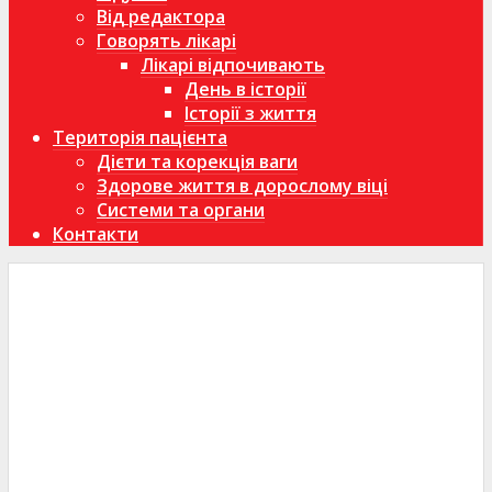
Від редактора
Говорять лікарі
Лікарі відпочивають
День в історії
Історії з життя
Територія пацієнта
Дієти та корекція ваги
Здорове життя в дорослому віці
Системи та органи
Контакти