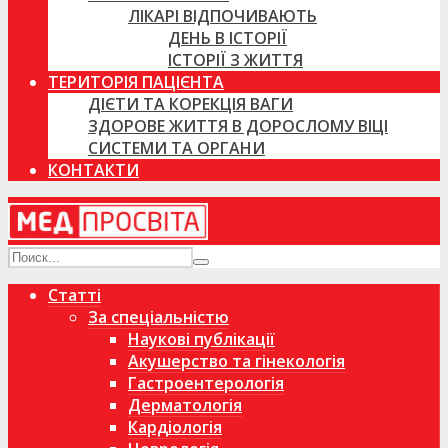
ЛІКАРІ ВІДПОЧИВАЮТЬ
ДЕНЬ В ІСТОРІЇ
ІСТОРІЇ З ЖИТТЯ
ТЕРИТОРІЯ ПАЦІЄНТА
ДІЄТИ ТА КОРЕКЦІЯ ВАГИ
ЗДОРОВЕ ЖИТТЯ В ДОРОСЛОМУ ВІЦІ
СИСТЕМИ ТА ОРГАНИ
КОНТАКТИ
Статті
За спеціальністю
Наукові публікації
Акушерство та гінекологія
Гастроентерологія
Дерматологія
Кардіологія