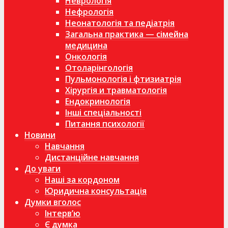
Неврологія
Нефрологія
Неонатологія та педіатрія
Загальна практика — сімейна
медицина
Онкологія
Отоларінгологія
Пульмонологія і фтизиатрія
Хірургія и травматологія
Ендокринологія
Інші спеціальності
Питання психології
Новини
Навчання
Дистанційне навчання
До уваги
Наші за кордоном
Юридична консультація
Думки вголос
Інтерв’ю
Є думка