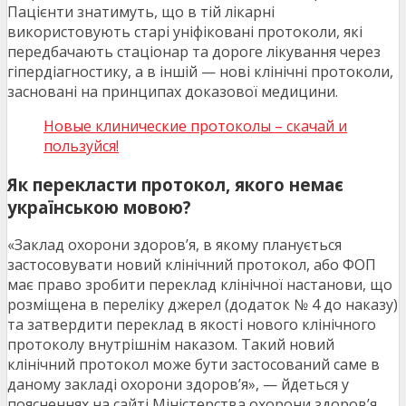
Пацієнти знатимуть, що в тій лікарні
використовують старі уніфіковані протоколи, які
передбачають стаціонар та дороге лікування через
гіпердіагностику, а в іншій — нові клінічні протоколи,
засновані на принципах доказової медицини.
Новые клинические протоколы – скачай и
пользуйся!
Як перекласти протокол, якого немає
українською мовою?
«Заклад охорони здоров’я, в якому планується
застосовувати новий клінічний протокол, або ФОП
має право зробити переклад клінічної настанови, що
розміщена в переліку джерел (додаток № 4 до наказу)
та затвердити переклад в якості нового клінічного
протоколу внутрішнім наказом. Такий новий
клінічний протокол може бути застосований саме в
даному закладі охорони здоров’я», — йдеться у
поясненнях на сайті Міністерства охорони здоров’я.