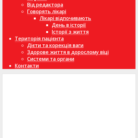
Від редактора
Говорять лікарі
Лікарі відпочивають
День в історії
Історії з життя
Територія пацієнта
Дієти та корекція ваги
Здорове життя в дорослому віці
Системи та органи
Контакти