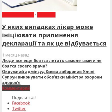
ВИБІР РЕДАКЦІЇ
•
НОВИНИ
У яких випадках лікар може
ініціювати припинення
декларації та як це відбувається
1 месяц назад
Люди все еще боятся летать самолетами и не
боятся своего врача?
Окружний адмінсуд Києва заборонив Уляні
Супрун виконувати обов’язки міністра охорони
здоров’я
Комментарий
Поделиться!
Facebook
Twitter