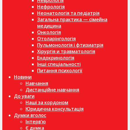
Неврологія
Нефрологія
Неонатологія та педіатрія
Загальна практика — сімейна
медицина
Онкологія
Отоларінгологія
Пульмонологія і фтизиатрія
Хірургія и травматологія
Ендокринологія
Інші спеціальності
Питання психології
Новини
Навчання
Дистанційне навчання
До уваги
Наші за кордоном
Юридична консультація
Думки вголос
Інтерв’ю
Є думка