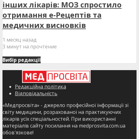
інших лікарів: МОЗ спростило
отримання е-Рецептів та
медичних висновків
1 месяц назад
3 минут на прочтение
Вибір редакції
Редакційна політика
Відповідальність
«Медпросвіта» - джерело професійної інформації зі
світу медицини, розрахованої на практикуючих
лікарів усіх спеціальностей. При використанні
матеріалів сайту посилання на medprosvita.com.ua
обов'язкове!