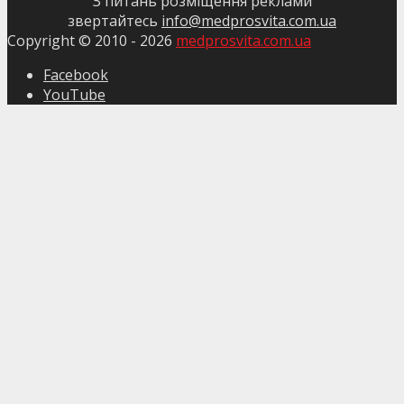
З питань розміщення реклами
звертайтесь
info@medprosvita.com.ua
Copyright © 2010 -
2026
medprosvita.com.ua
Facebook
YouTube