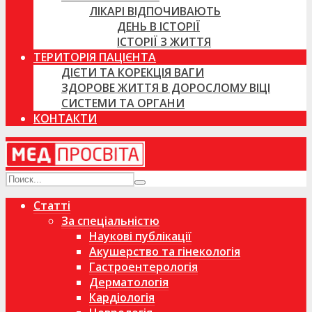
ЛІКАРІ ВІДПОЧИВАЮТЬ
ДЕНЬ В ІСТОРІЇ
ІСТОРІЇ З ЖИТТЯ
ТЕРИТОРІЯ ПАЦІЄНТА
ДІЄТИ ТА КОРЕКЦІЯ ВАГИ
ЗДОРОВЕ ЖИТТЯ В ДОРОСЛОМУ ВІЦІ
СИСТЕМИ ТА ОРГАНИ
КОНТАКТИ
Статті
За спеціальністю
Наукові публікації
Акушерство та гінекологія
Гастроентерологія
Дерматологія
Кардіологія