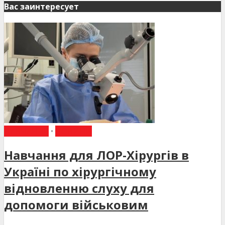
Вас заинтересует
НАВЧАННЯ
•
НОВИНИ
Навчання для ЛОР-Хірургів в
Україні по хірургічному
відновленню слуху для
допомоги військовим