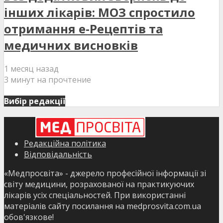
інших лікарів: МОЗ спростило
отримання е-Рецептів та
медичних висновків
1 месяц назад
3 минут на прочтение
Вибір редакції
Редакційна політика
Відповідальність
«Медпросвіта» - джерело професійної інформації зі
світу медицини, розрахованої на практикуючих
лікарів усіх спеціальностей. При використанні
матеріалів сайту посилання на medprosvita.com.ua
обов'язкове!