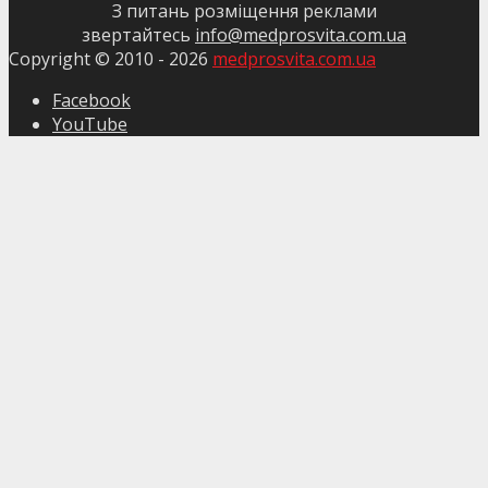
З питань розміщення реклами
звертайтесь
info@medprosvita.com.ua
Copyright © 2010 -
2026
medprosvita.com.ua
Facebook
YouTube