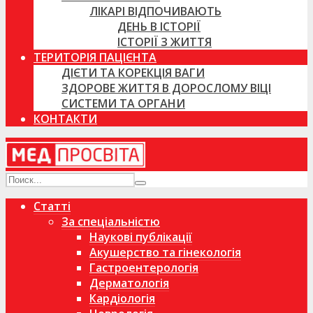
ЛІКАРІ ВІДПОЧИВАЮТЬ
ДЕНЬ В ІСТОРІЇ
ІСТОРІЇ З ЖИТТЯ
ТЕРИТОРІЯ ПАЦІЄНТА
ДІЄТИ ТА КОРЕКЦІЯ ВАГИ
ЗДОРОВЕ ЖИТТЯ В ДОРОСЛОМУ ВІЦІ
СИСТЕМИ ТА ОРГАНИ
КОНТАКТИ
Статті
За спеціальністю
Наукові публікації
Акушерство та гінекологія
Гастроентерологія
Дерматологія
Кардіологія