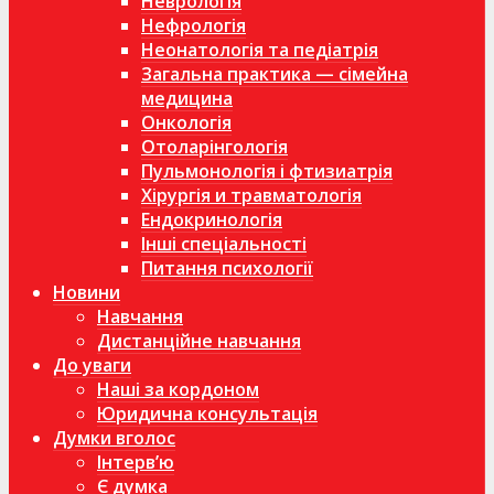
Неврологія
Нефрологія
Неонатологія та педіатрія
Загальна практика — сімейна
медицина
Онкологія
Отоларінгологія
Пульмонологія і фтизиатрія
Хірургія и травматологія
Ендокринологія
Інші спеціальності
Питання психології
Новини
Навчання
Дистанційне навчання
До уваги
Наші за кордоном
Юридична консультація
Думки вголос
Інтерв’ю
Є думка