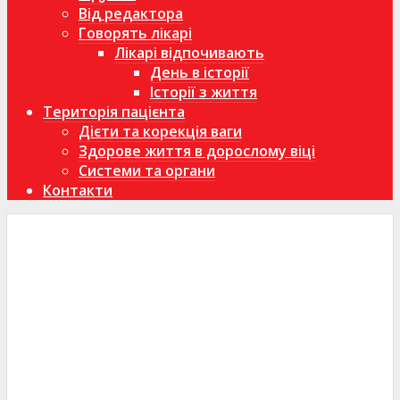
Від редактора
Говорять лікарі
Лікарі відпочивають
День в історії
Історії з життя
Територія пацієнта
Дієти та корекція ваги
Здорове життя в дорослому віці
Системи та органи
Контакти