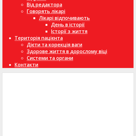
Від редактора
Говорять лікарі
Лікарі відпочивають
День в історії
Історії з життя
Територія пацієнта
Дієти та корекція ваги
Здорове життя в дорослому віці
Системи та органи
Контакти