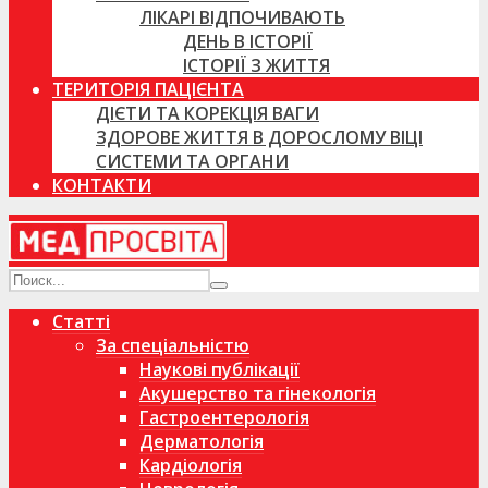
ЛІКАРІ ВІДПОЧИВАЮТЬ
ДЕНЬ В ІСТОРІЇ
ІСТОРІЇ З ЖИТТЯ
ТЕРИТОРІЯ ПАЦІЄНТА
ДІЄТИ ТА КОРЕКЦІЯ ВАГИ
ЗДОРОВЕ ЖИТТЯ В ДОРОСЛОМУ ВІЦІ
СИСТЕМИ ТА ОРГАНИ
КОНТАКТИ
Статті
За спеціальністю
Наукові публікації
Акушерство та гінекологія
Гастроентерологія
Дерматологія
Кардіологія