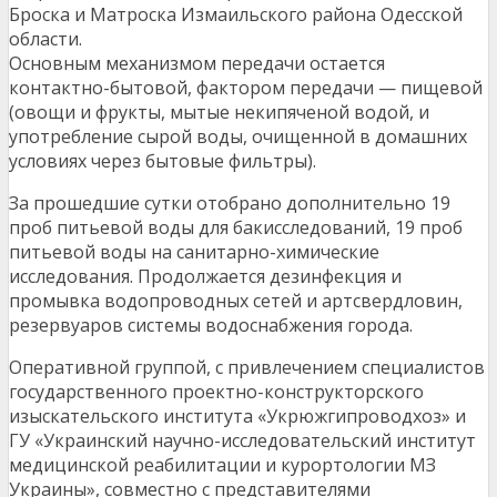
Броска и Матроска Измаильского района Одесской
области.
Основным механизмом передачи остается
контактно-бытовой, фактором передачи — пищевой
(овощи и фрукты, мытые некипяченой водой, и
употребление сырой воды, очищенной в домашних
условиях через бытовые фильтры).
За прошедшие сутки отобрано дополнительно 19
проб питьевой воды для бакисследований, 19 проб
питьевой воды на санитарно-химические
исследования. Продолжается дезинфекция и
промывка водопроводных сетей и артсвердловин,
резервуаров системы водоснабжения города.
Оперативной группой, с привлечением специалистов
государственного проектно-конструкторского
изыскательского института «Укрюжгипроводхоз» и
ГУ «Украинский научно-исследовательский институт
медицинской реабилитации и курортологии МЗ
Украины», совместно с представителями