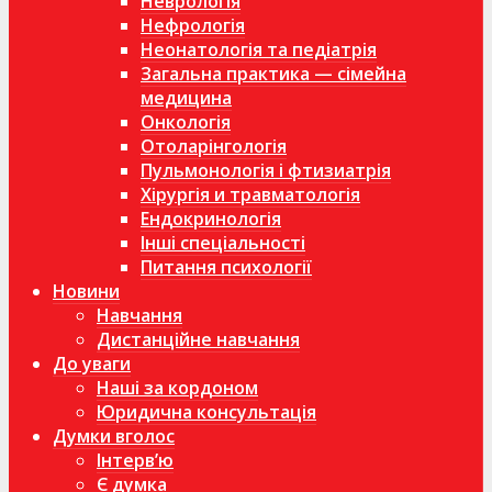
Неврологія
Нефрологія
Неонатологія та педіатрія
Загальна практика — сімейна
медицина
Онкологія
Отоларінгологія
Пульмонологія і фтизиатрія
Хірургія и травматологія
Ендокринологія
Інші спеціальності
Питання психології
Новини
Навчання
Дистанційне навчання
До уваги
Наші за кордоном
Юридична консультація
Думки вголос
Інтерв’ю
Є думка