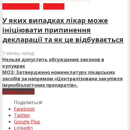
ВИБІР РЕДАКЦІЇ
•
НОВИНИ
У яких випадках лікар може
ініціювати припинення
декларації та як це відбувається
1 месяц назад
Нельзя допустить обсуждения законов в
кулуарах
МОЗ: Затверджено номенклатуру лікарських
засобів за напрямом «Централізована закупівля
імунобіологічних препаратів».
Комментарий
Поделиться!
Facebook
Twitter
Google Plus
LinkedIn