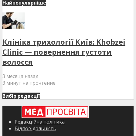
Найпопулярніше
Клініка трихології Київ: Khobzei
Clinic — повернення густоти
волосся
3 месяца назад
3 минут на прочтение
Вибір редакції
Редакційна політика
Відповідальність