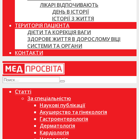
ЛІКАРІ ВІДПОЧИВАЮТЬ
ДЕНЬ В ІСТОРІЇ
ІСТОРІЇ З ЖИТТЯ
ТЕРИТОРІЯ ПАЦІЄНТА
ДІЄТИ ТА КОРЕКЦІЯ ВАГИ
ЗДОРОВЕ ЖИТТЯ В ДОРОСЛОМУ ВІЦІ
СИСТЕМИ ТА ОРГАНИ
КОНТАКТИ
Статті
За спеціальністю
Наукові публікації
Акушерство та гінекологія
Гастроентерологія
Дерматологія
Кардіологія