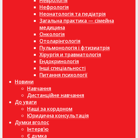
Неврологія
Нефрологія
Неонатологія та педіатрія
Загальна практика — сімейна
медицина
Онкологія
Отоларінгологія
Пульмонологія і фтизиатрія
Хірургія и травматологія
Ендокринологія
Інші спеціальності
Питання психології
Новини
Навчання
Дистанційне навчання
До уваги
Наші за кордоном
Юридична консультація
Думки вголос
Інтерв’ю
Є думка