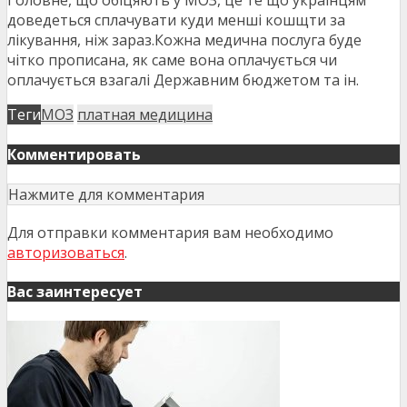
Головне, що обіцяють у МОЗ, це те що українцям
доведеться сплачувати куди менші кошщти за
лікування, ніж зараз.Кожна медична послуга буде
чітко прописана, як саме вона оплачується чи
оплачується взагалі Державним бюджетом та ін.
Теги
МОЗ
платная медицина
Комментировать
Нажмите для комментария
Для отправки комментария вам необходимо
авторизоваться
.
Вас заинтересует