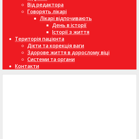
Від редактора
Говорять лікарі
Лікарі відпочивають
День в історії
Історії з життя
Територія пацієнта
Дієти та корекція ваги
Здорове життя в дорослому віці
Системи та органи
Контакти