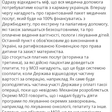
Одразу відкидають міф, що вся медична допомога
потребуватиме коштів з карману українців. Впершу
чергу нагадують про гарантований пакет медичних
послуг, який буде на 100% фінансуватись з
Держбюджету, про екстрену та паліативну допомогу,
які також залишаться безкоштовними, та про
оплачене ведення вагітності, пологи і лікування дітей.
Останній пункт є обовׄ’язковим до виконнання в
Україні, ха ратифікованою Конвенцією про права
дитини та захист материнства.
Що стосується платних послуг (вторинка та
третинка), за які дійсно пацієнтам доведеться
платити, то у МОЗ нагадують, що це буде системою
сооплати, коли Держава відшкодовує частину
вартості за операцію, наприклад. Як саме буде
розподілятись частина участі Держави у оплаті такої
операції, поки що невідомо. Механізм розробляється.
Окремо МОЗ говорить, що і надалі будуть діяти
програми по лікуванню окремих захворювань,
наприклад по лікуванню онкології, гепатиту та інше.