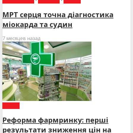
КАРДІОЛОГІЯ
•
НОВИНИ
•
СТАТТІ
МРТ серця точна діагностика
міокарда та судин
7 месяцев назад
СТАТТІ
Реформа фармринку: перші
результати зниження цін на