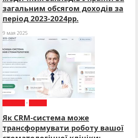
загальним обсягом доходів за
період 2023-2024рр.
9 мая 2025
НОВИНИ
•
СТАТТІ
Як CRM-система може
трансформувати роботу вашої
стоматологічної клініки: