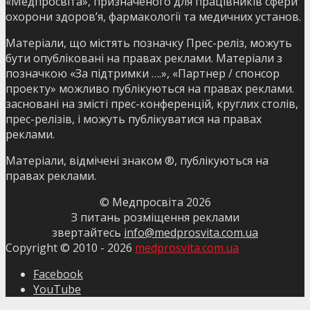
«Медпросвіта», призначеного для працівників сфери
охорони здоров’я, фармакології та медичних установ.
Матеріали, що містять позначку Прес-реліз, можуть
бути опубліковані на правах реклами. Матеріали з
позначкою «За підтримки ….», «Партнер / спонсор
проекту» можливо публікуються на правах реклами.
засновані на змісті прес-конференцій, круглих столів,
прес-релізів, і можуть публікуватися на правах
реклами.
Матеріали, відмічені знаком ®, публікуються на
правах реклами.
© Медпросвіта
2026
З питань розміщення реклами
звертайтесь
info@medprosvita.com.ua
Copyright © 2010 -
2026
medprosvita.com.ua
Facebook
YouTube