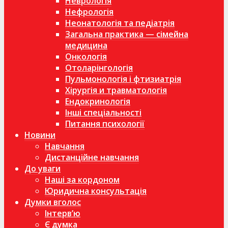
Неврологія
Нефрологія
Неонатологія та педіатрія
Загальна практика — сімейна
медицина
Онкологія
Отоларінгологія
Пульмонологія і фтизиатрія
Хірургія и травматологія
Ендокринологія
Інші спеціальності
Питання психології
Новини
Навчання
Дистанційне навчання
До уваги
Наші за кордоном
Юридична консультація
Думки вголос
Інтерв’ю
Є думка