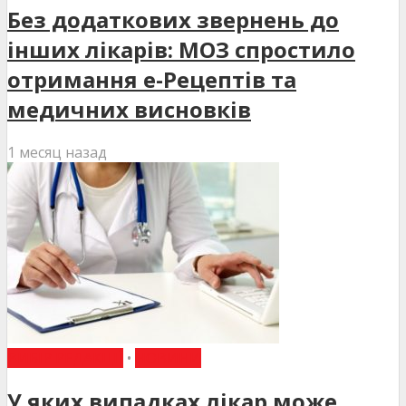
Без додаткових звернень до
інших лікарів: МОЗ спростило
отримання е-Рецептів та
медичних висновків
1 месяц назад
ВИБІР РЕДАКЦІЇ
•
НОВИНИ
У яких випадках лікар може