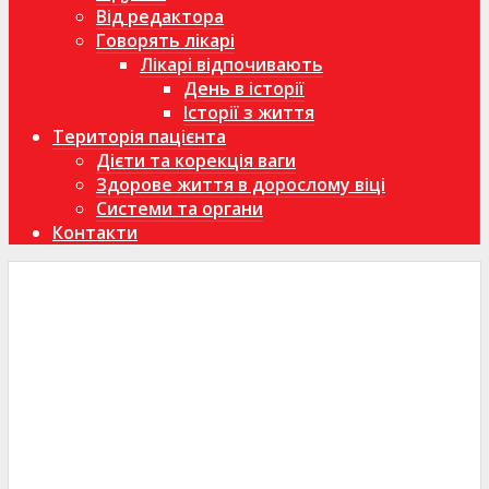
Від редактора
Говорять лікарі
Лікарі відпочивають
День в історії
Історії з життя
Територія пацієнта
Дієти та корекція ваги
Здорове життя в дорослому віці
Системи та органи
Контакти