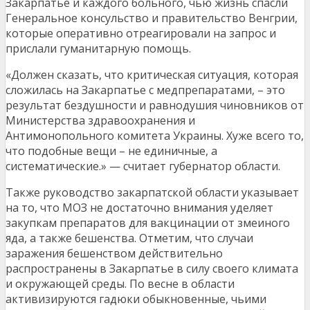
Закарпатье и каждого больного, чью жизнь спасли
Генеральное консульство и правительство Венгрии,
которые оперативно отреагировали на запрос и
прислали гуманитарную помощь.
«Должен сказать, что критическая ситуация, которая
сложилась на Закарпатье с медпрепаратами, – это
результат бездушности и равнодушия чиновников от
Министерства здравоохранения и
Антимонопольного комитета Украины. Хуже всего то,
что подобные вещи – не единичные, а
систематические.» — считает губернатор области.
Также руководство закарпатской области указывает
на то, что МОЗ не достаточно внимания уделяет
закупкам препаратов для вакцинации от змеиного
яда, а также бешенства. Отметим, что случаи
заражения бешенством действительно
распространены в Закарпатье в силу своего климата
и окружающей среды. По весне в области
активизируются гадюки обыкновенные, чьими