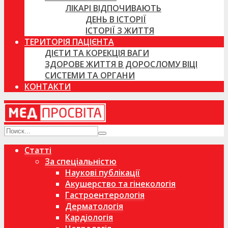
ЛІКАРІ ВІДПОЧИВАЮТЬ
ДЕНЬ В ІСТОРІЇ
ІСТОРІЇ З ЖИТТЯ
ТЕРИТОРІЯ ПАЦІЄНТА
ДІЄТИ ТА КОРЕКЦІЯ ВАГИ
ЗДОРОВЕ ЖИТТЯ В ДОРОСЛОМУ ВІЦІ
СИСТЕМИ ТА ОРГАНИ
КОНТАКТИ
Статті
За спеціальністю
Наукові публікації
Акушерство та гінекологія
Гастроентерологія
Дерматологія
Кардіологія