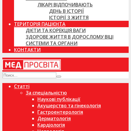
ЛІКАРІ ВІДПОЧИВАЮТЬ
ДЕНЬ В ІСТОРІЇ
ІСТОРІЇ З ЖИТТЯ
ТЕРИТОРІЯ ПАЦІЄНТА
ДІЄТИ ТА КОРЕКЦІЯ ВАГИ
ЗДОРОВЕ ЖИТТЯ В ДОРОСЛОМУ ВІЦІ
СИСТЕМИ ТА ОРГАНИ
КОНТАКТИ
Статті
За спеціальністю
Наукові публікації
Акушерство та гінекологія
Гастроентерологія
Дерматологія
Кардіологія