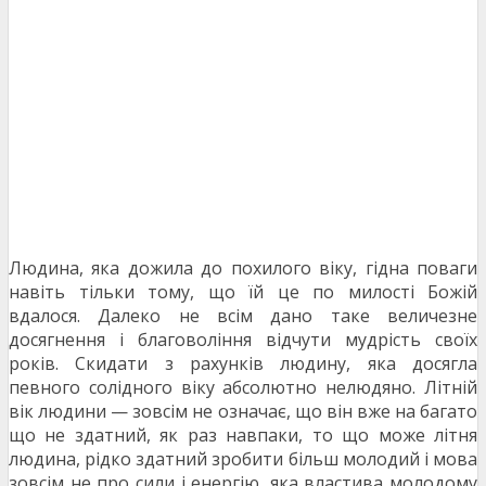
Людина, яка дожила до похилого віку, гідна поваги
навіть тільки тому, що їй це по милості Божій
вдалося. Далеко не всім дано таке величезне
досягнення і благовоління відчути мудрість своїх
років. Скидати з рахунків людину, яка досягла
певного солідного віку абсолютно нелюдяно. Літній
вік людини — зовсім не означає, що він вже на багато
що не здатний, як раз навпаки, то що може літня
людина, рідко здатний зробити більш молодий і мова
зовсім не про сили і енергію, яка властива молодому