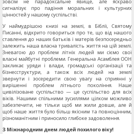
зовсім не парадоксальне явище, але яскраво
сигналізує про падіння моральних і культурних
цінностей у нашому суспільстві.
У наймудрішою книзі на землі, в Біблії, Святому
Писанні, відкрито говориться про те, що від нашого
ставлення до наших батьків і матерів безпосередньо
залежить наша власна тривалість життя на цій землі.
Зневагою до проблем літніх людей ми сіємо свої
власні майбутні проблеми. Генеральна Асамблея ООН
закликає уряди і влади, громадські організації та
бізнесструктури, а також всіх людей на землі
звернути і зосередити свою увагу на сприянні у
вирішенні проблем літнього покоління. Наше
цивілізоване суспільство — це суспільство для всіх
віків. Нашими спільними зусиллями цілком можливо
забезпечити, не тільки щоб ми жили довше, але й
щоб наше життя було більш якісним та повноцінним,
різноманітним і приносило глибоке задоволення.
З Міжнародним днем людей похилого віку!