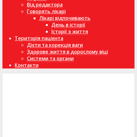
Від редактора
Говорять лікарі
Лікарі відпочивають
День в історії
Історії з життя
Територія пацієнта
Дієти та корекція ваги
Здорове життя в дорослому віці
Системи та органи
Контакти