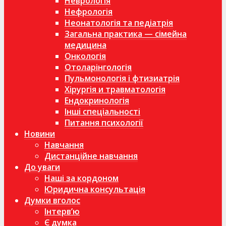
Неврологія
Нефрологія
Неонатологія та педіатрія
Загальна практика — сімейна
медицина
Онкологія
Отоларінгологія
Пульмонологія і фтизиатрія
Хірургія и травматологія
Ендокринологія
Інші спеціальності
Питання психології
Новини
Навчання
Дистанційне навчання
До уваги
Наші за кордоном
Юридична консультація
Думки вголос
Інтерв’ю
Є думка