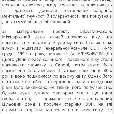
поколінню, але про досвід і терпіння , наполегливість
та здатность досягати поставлених завдань,
ментальної гнучкості й толерантності, яка присутня в
достатку у більшості літніх людей.
За матеріалами проекту DilovaMova.com,
Міжнародний день людей похилого віку, що
відзначається щорічно в усьому світі 1-го жовтня,
виник з ініціативи Генеральної Асамблеї ООН 14-го
грудня 1990-го року, резолюція № A/RES/45/106. До
цього День людей солідного і поважного віку стали
відзначати спочатку в Європі, потім свято було
підхоплено Сполученими Штатами і до кінця 80-х
років воно поширилося по всьому світу. Однак його
остаточне офіційне затвердження на міжнародному
рівні було викликано не тільки його популярністю.
Одним дуже сумним фактором стало ще одна
глобальна подія — зниження внесків в спеціальний
Цільовий фонд з проблем старіння ООН, на тлі
стрімкого старіння населення по всьому світу. Це