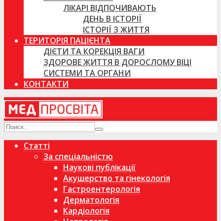
ЛІКАРІ ВІДПОЧИВАЮТЬ
ДЕНЬ В ІСТОРІЇ
ІСТОРІЇ З ЖИТТЯ
ТЕРИТОРІЯ ПАЦІЄНТА
ДІЄТИ ТА КОРЕКЦІЯ ВАГИ
ЗДОРОВЕ ЖИТТЯ В ДОРОСЛОМУ ВІЦІ
СИСТЕМИ ТА ОРГАНИ
КОНТАКТИ
Статті
За спеціальністю
Наукові публікації
Акушерство та гінекологія
Гастроентерологія
Дерматологія
Кардіологія