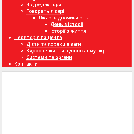
Від редактора
Говорять лікарі
Лікарі відпочивають
День в історії
Історії з життя
Територія пацієнта
Дієти та корекція ваги
Здорове життя в дорослому віці
Системи та органи
Контакти