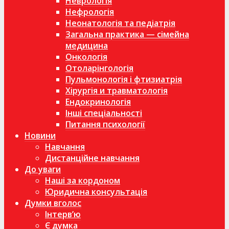
Неврологія
Нефрологія
Неонатологія та педіатрія
Загальна практика — сімейна
медицина
Онкологія
Отоларінгологія
Пульмонологія і фтизиатрія
Хірургія и травматологія
Ендокринологія
Інші спеціальності
Питання психології
Новини
Навчання
Дистанційне навчання
До уваги
Наші за кордоном
Юридична консультація
Думки вголос
Інтерв’ю
Є думка