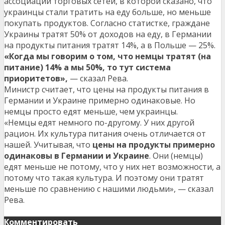
ассоциации торговых сетей, в которой сказано, что
украинцы стали тратить на еду больше, но меньше
покупать продуктов. Согласно статистке, граждане
Украины тратят 50% от доходов на еду, в Германии
на продукты питания тратят 14%, а в Польше — 25%.
«Когда мы говорим о том, что немцы тратят (на
питание) 14% а мы 50%, то тут система
приоритетов»,
— сказал Рева.
Министр считает, что цены на продукты питания в
Германии и Украине примерно одинаковые. Но
немцы просто едят меньше, чем украинцы.
«Немцы едят немного по-другому. У них другой
рацион. Их культура питания очень отличается от
нашей. Учитывая, что
цены на продукты примерно
одинаковы в Германии и Украине
. Они (немцы)
едят меньше не потому, что у них нет возможности, а
потому что такая культура. И поэтому они тратят
меньше по сравнению с нашими людьми», — сказал
Рева.
Комментировать