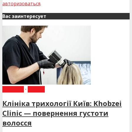
авторизоваться
.
Вас заинтересует
НОВИНИ
•
СТАТТІ
Клініка трихології Київ: Khobzei
Clinic — повернення густоти
волосся