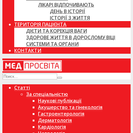
ЛІКАРІ ВІДПОЧИВАЮТЬ
ДЕНЬ В ІСТОРІЇ
ІСТОРІЇ З ЖИТТЯ
ТЕРИТОРІЯ ПАЦІЄНТА
ДІЄТИ ТА КОРЕКЦІЯ ВАГИ
ЗДОРОВЕ ЖИТТЯ В ДОРОСЛОМУ ВІЦІ
СИСТЕМИ ТА ОРГАНИ
КОНТАКТИ
Статті
За спеціальністю
Наукові публікації
Акушерство та гінекологія
Гастроентерологія
Дерматологія
Кардіологія