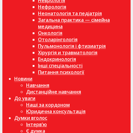
Неврологія
Нефрологія
Неонатологія та педіатрія
Загальна практика — сімейна
медицина
Онкологія
Отоларінгологія
Пульмонологія і фтизиатрія
Хірургія и травматологія
Ендокринологія
Інші спеціальності
Питання психології
Новини
Навчання
Дистанційне навчання
До уваги
Наші за кордоном
Юридична консультація
Думки вголос
Інтерв’ю
Є думка