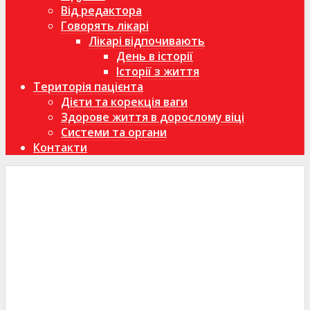
Від редактора
Говорять лікарі
Лікарі відпочивають
День в історії
Історії з життя
Територія пацієнта
Дієти та корекція ваги
Здорове життя в дорослому віці
Системи та органи
Контакти