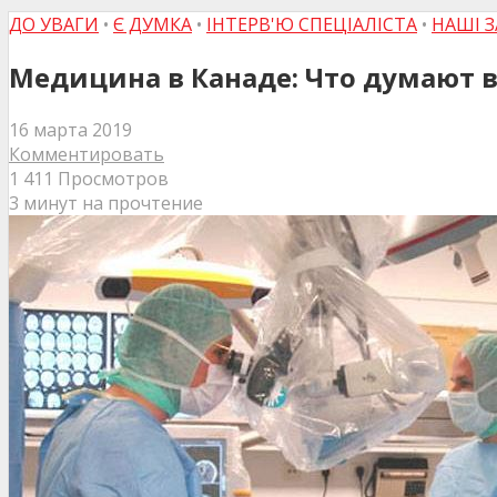
ДО УВАГИ
•
Є ДУМКА
•
ІНТЕРВ'Ю СПЕЦІАЛІСТА
•
НАШІ 
Медицина в Канаде: Что думают 
16 марта 2019
Комментировать
1 411 Просмотров
3 минут на прочтение