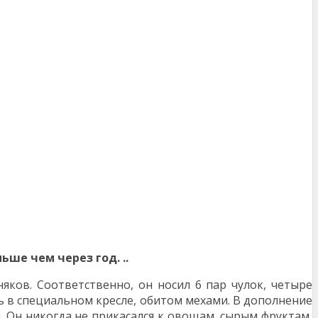
ьше чем через год. ..
няков. Соответственно, он носил 6 пар чулок, четыре
шь в специальном кресле, обитом мехами. В дополнение
ы. Он никогда не прикасался к овощам, сырым фруктам,