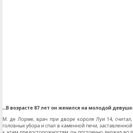
...В возрасте 87 лет он женился на молодой девуш
М. де Лорме, врач при дворе короля Луи 14, считал,
головных убора и спал в каменной печи, заставленной
к этим предосторожностям, он постоянно держал во рт