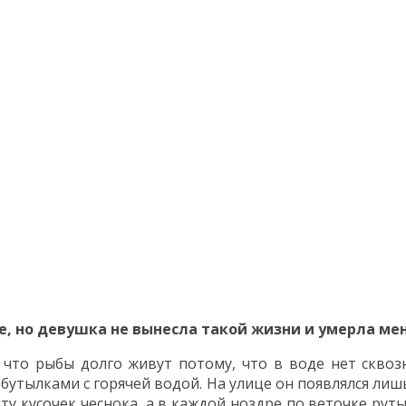
ке, но девушка не вынесла такой жизни и умерла мен
 что рыбы долго живут потому, что в воде нет сквоз
 бутылками с горячей водой. На улице он появлялся ли
у кусочек чеснока, а в каждой ноздре по веточке рут