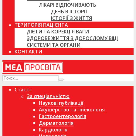
ЛІКАРІ ВІДПОЧИВАЮТЬ
ДЕНЬ В ІСТОРІЇ
ІСТОРІЇ З ЖИТТЯ
ТЕРИТОРІЯ ПАЦІЄНТА
ДІЄТИ ТА КОРЕКЦІЯ ВАГИ
ЗДОРОВЕ ЖИТТЯ В ДОРОСЛОМУ ВІЦІ
СИСТЕМИ ТА ОРГАНИ
КОНТАКТИ
Статті
За спеціальністю
Наукові публікації
Акушерство та гінекологія
Гастроентерологія
Дерматологія
Кардіологія