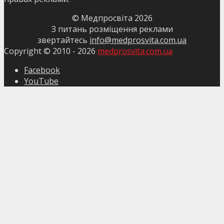
© Медпросвіта
2026
З питань розміщення реклами
звертайтесь
info@medprosvita.com.ua
Copyright © 2010 -
2026
medprosvita.com.ua
Facebook
YouTube