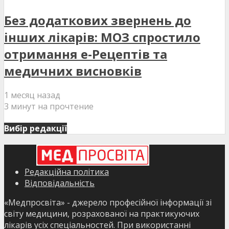
Без додаткових звернень до
інших лікарів: МОЗ спростило
отримання е-Рецептів та
медичних висновків
1 месяц назад
3 минут на прочтение
Вибір редакції
Редакційна політика
Відповідальність
«Медпросвіта» - джерело професійної інформації зі
світу медицини, розрахованої на практикуючих
лікарів усіх спеціальностей. При використанні