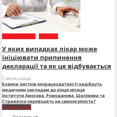
ВИБІР РЕДАКЦІЇ
•
НОВИНИ
У яких випадках лікар може
ініціювати припинення
декларації та як це відбувається
1 месяц назад
Бланки листків непрацездатності надійдуть
медичним закладам до кінця місяця
Інститути Амосова, Ромоданова, Шалімова та
Стражеска переводять на самоокупність?
Комментарий
Поделиться!