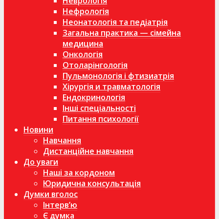
Неврологія
Нефрологія
Неонатологія та педіатрія
Загальна практика — сімейна
медицина
Онкологія
Отоларінгологія
Пульмонологія і фтизиатрія
Хірургія и травматологія
Ендокринологія
Інші спеціальності
Питання психології
Новини
Навчання
Дистанційне навчання
До уваги
Наші за кордоном
Юридична консультація
Думки вголос
Інтерв’ю
Є думка