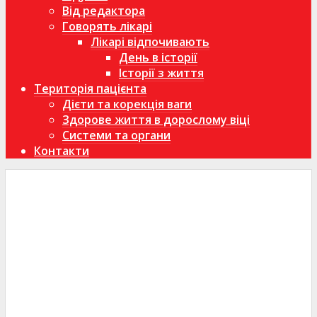
Від редактора
Говорять лікарі
Лікарі відпочивають
День в історії
Історії з життя
Територія пацієнта
Дієти та корекція ваги
Здорове життя в дорослому віці
Системи та органи
Контакти