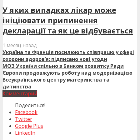
У яких випадках лікар може
ініціювати припинення
декларації та як це відбувається
1 месяц назад
Україна та Франція посилюють співпрацю у сфері
охорони здоров’я: підписано нові угоди
МОЗ України спільно з Банком розвитку Ради
Європи продовжують роботу над модернізацією
Всеукраїнського центру материнства та
дитинства
Комментарий
Поделиться!
Facebook
Twitter
Google Plus
LinkedIn