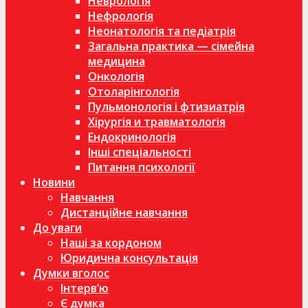
Неврологія
Нефрологія
Неонатологія та педіатрія
Загальна практика — сімейна
медицина
Онкологія
Отоларінгологія
Пульмонологія і фтизиатрія
Хірургія и травматологія
Ендокринологія
Інші спеціальності
Питання психології
Новини
Навчання
Дистанційне навчання
До уваги
Наші за кордоном
Юридична консультація
Думки вголос
Інтерв’ю
Є думка