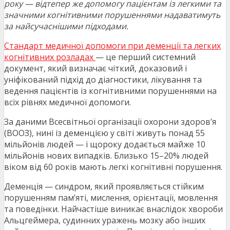
року — відтепер же допомогу пацієнтам із легкими та
значними когнітивними порушеннями надаватимуть
за найсучаснішими підходами.
Стандарт медичної допомоги при деменції та легких
когнітивних розладах
— це перший системний
документ, який визначає чіткий, доказовий і
уніфікований підхід до діагностики, лікування та
ведення пацієнтів із когнітивними порушеннями на
всіх рівнях медичної допомоги.
За даними Всесвітньої організації охорони здоров’я
(ВООЗ), нині із деменцією у світі живуть понад 55
мільйонів людей — і щороку додається майже 10
мільйонів нових випадків. Близько 15–20% людей
віком від 60 років мають легкі когнітивні порушення.
Деменція — синдром, який проявляється стійким
порушенням пам’яті, мислення, орієнтації, мовлення
та поведінки. Найчастіше виникає внаслідок хвороби
Альцгеймера, судинних уражень мозку або інших