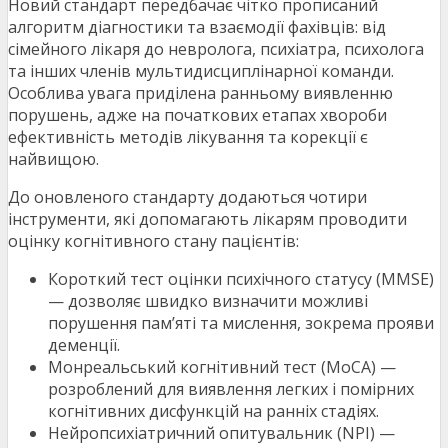
Новий стандарт передбачає чітко прописаний
алгоритм діагностики та взаємодії фахівців: від
сімейного лікаря до невролога, психіатра, психолога
та інших членів мультидисциплінарної команди.
Особлива увага приділена ранньому виявленню
порушень, адже на початкових етапах хвороби
ефективність методів лікування та корекції є
найвищою.
До оновленого стандарту додаються чотири
інструменти, які допомагають лікарям проводити
оцінку когнітивного стану пацієнтів:
Короткий тест оцінки психічного статусу (MMSE)
— дозволяє швидко визначити можливі
порушення пам’яті та мислення, зокрема прояви
деменції.
Монреальський когнітивний тест (MoCA) —
розроблений для виявлення легких і помірних
когнітивних дисфункцій на ранніх стадіях.
Нейропсихіатричний опитувальник (NPI) —