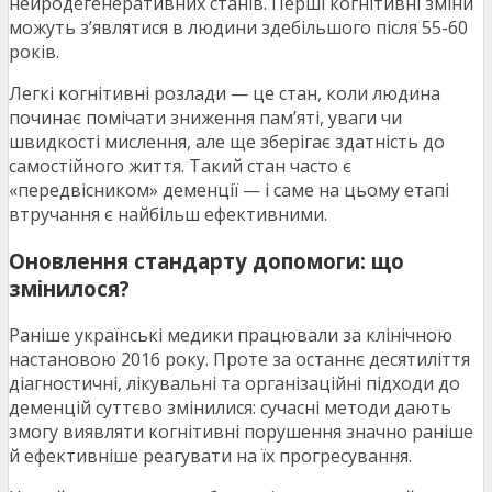
нейродегенеративних станів. Перші когнітивні зміни
можуть з’являтися в людини здебільшого після 55-60
років.
Легкі когнітивні розлади — це стан, коли людина
починає помічати зниження пам’яті, уваги чи
швидкості мислення, але ще зберігає здатність до
самостійного життя. Такий стан часто є
«передвісником» деменції — і саме на цьому етапі
втручання є найбільш ефективними.
Оновлення стандарту допомоги: що
змінилося?
Раніше українські медики працювали за клінічною
настановою 2016 року. Проте за останнє десятиліття
діагностичні, лікувальні та організаційні підходи до
деменцій суттєво змінилися: сучасні методи дають
змогу виявляти когнітивні порушення значно раніше
й ефективніше реагувати на їх прогресування.