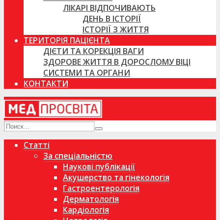
ЛІКАРІ ВІДПОЧИВАЮТЬ
ДЕНЬ В ІСТОРІЇ
ІСТОРІЇ З ЖИТТЯ
ТЕРИТОРІЯ ПАЦІЄНТА
ДІЄТИ ТА КОРЕКЦІЯ ВАГИ
ЗДОРОВЕ ЖИТТЯ В ДОРОСЛОМУ ВІЦІ
СИСТЕМИ ТА ОРГАНИ
КОНТАКТИ
Статті
За спеціальністю
Наукові публікації
Акушерство та гінекологія
Гастроентерологія
Дерматологія
Кардіологія