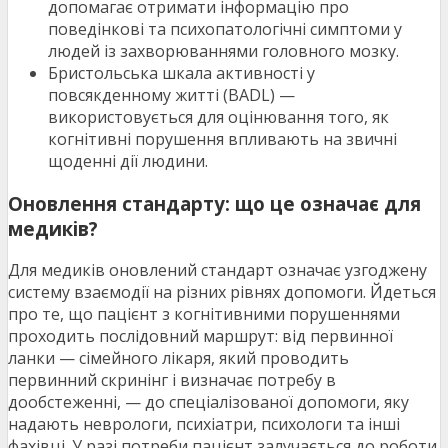
допомагає отримати інформацію про
поведінкові та психопатологічні симптоми у
людей із захворюваннями головного мозку.
Бристольська шкала активності у
повсякденному житті (BADL) —
використовується для оцінювання того, як
когнітивні порушення впливають на звичні
щоденні дії людини.
Оновлення стандарту: що це означає для
медиків?
Для медиків оновлений стандарт означає узгоджену
систему взаємодії на різних рівнях допомоги. Йдеться
про те, що пацієнт з когнітивними порушеннями
проходить послідовний маршрут: від первинної
ланки — сімейного лікаря, який проводить
первинний скринінг і визначає потребу в
дообстеженні, — до спеціалізованої допомоги, яку
надають неврологи, психіатри, психологи та інші
фахівці. У разі потреби пацієнт залучається до роботи