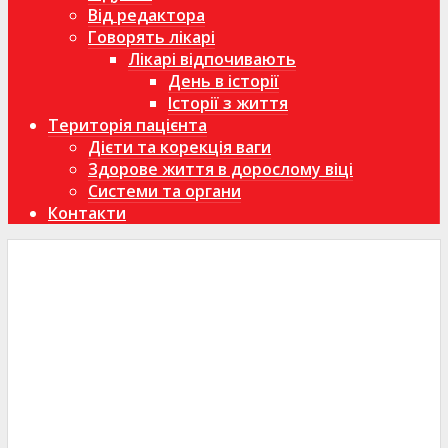
Від редактора
Говорять лікарі
Лікарі відпочивають
День в історії
Історії з життя
Територія пацієнта
Дієти та корекція ваги
Здорове життя в дорослому віці
Системи та органи
Контакти