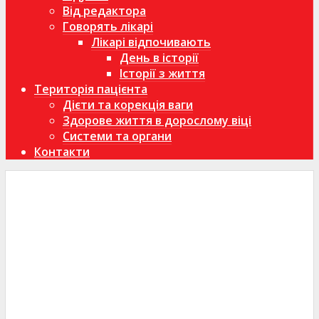
Від редактора
Говорять лікарі
Лікарі відпочивають
День в історії
Історії з життя
Територія пацієнта
Дієти та корекція ваги
Здорове життя в дорослому віці
Системи та органи
Контакти