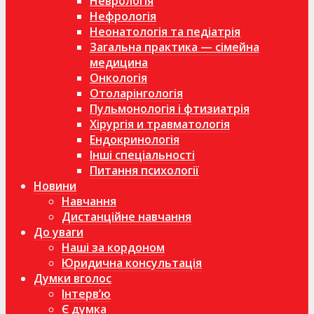
Неврологія
Нефрологія
Неонатологія та педіатрія
Загальна практика — сімейна
медицина
Онкологія
Отоларінгологія
Пульмонологія і фтизиатрія
Хірургія и травматологія
Ендокринологія
Інші спеціальності
Питання психології
Новини
Навчання
Дистанційне навчання
До уваги
Наші за кордоном
Юридична консультація
Думки вголос
Інтерв’ю
Є думка