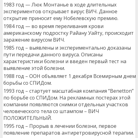
1983 год — Люк Монтанье в ходе длительных
экспериментов открывает вирус ВИЧ. Данное
открытие приносит ему Нобелевскую премию.
1984 год — во время переливания крови
американскому подростку Райану Уайту, происходит
заражение вирусом ВИЧ.
1985 год – выявлены и экспериментально доказаны
пути передачи данного вируса. Описаны
характеристики болезни и введен первый тест на
выявление этой болезни.
1988 год – ООН объявляет 1 декабря Всемирным днем
борьбы со СПИДом.
1993 год – стартует масштабная компания “Benetton”
по борьбе со СПИДом. На рекламных постерах этой
компании появляются снимки отдельных участков
человеческого тела со штампом – ВИЧ
ПОЛОЖИТЕЛЬНЫЙ.
1995 год – Прорыв в лечении болезни, первое
появление препаратов антиретровирусной терапии.