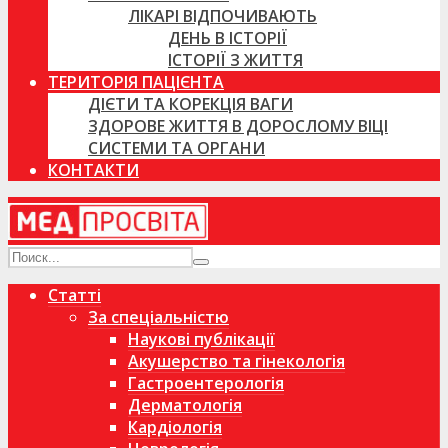
ЛІКАРІ ВІДПОЧИВАЮТЬ
ДЕНЬ В ІСТОРІЇ
ІСТОРІЇ З ЖИТТЯ
ТЕРИТОРІЯ ПАЦІЄНТА
ДІЄТИ ТА КОРЕКЦІЯ ВАГИ
ЗДОРОВЕ ЖИТТЯ В ДОРОСЛОМУ ВІЦІ
СИСТЕМИ ТА ОРГАНИ
КОНТАКТИ
Статті
За спеціальністю
Наукові публікації
Акушерство та гінекологія
Гастроентерологія
Дерматологія
Кардіологія