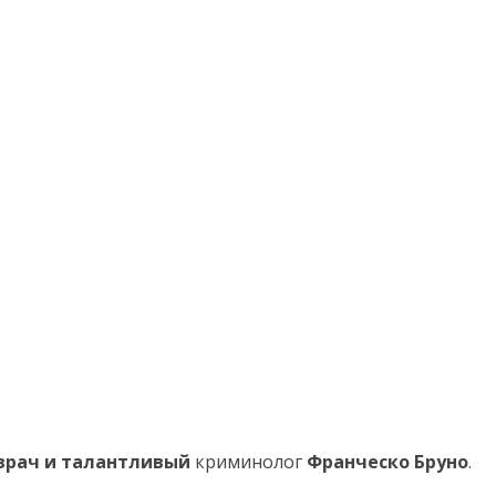
 врач и талантливый
криминолог
Франческо Бруно
.