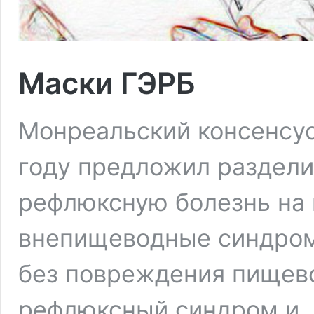
Маски ГЭРБ
Монреальский консенсус
году предложил раздели
рефлюксную болезнь на
внепищеводные синдро
без повреждения пищево
рефлюксный синдром и, 