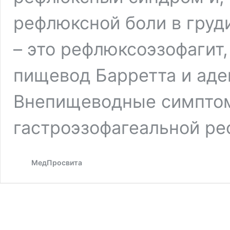
рефлюксной боли в груд
– это рефлюксоэзофагит
пищевод Барретта и ад
Внепищеводные симптомы
гастроэзофагеальной р
МедПросвита