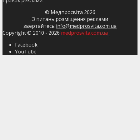
правах реклами.
© Медпросвіта
2026
З питань розміщення реклами
звертайтесь
info@medprosvita.com.ua
Copyright © 2010 -
2026
medprosvita.com.ua
Facebook
YouTube