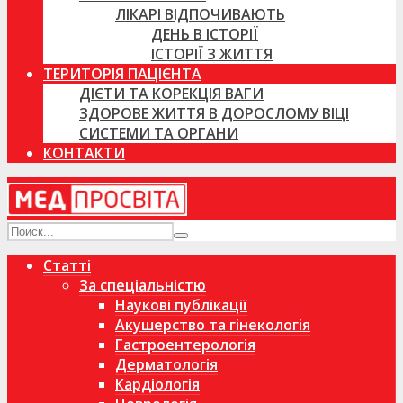
ЛІКАРІ ВІДПОЧИВАЮТЬ
ДЕНЬ В ІСТОРІЇ
ІСТОРІЇ З ЖИТТЯ
ТЕРИТОРІЯ ПАЦІЄНТА
ДІЄТИ ТА КОРЕКЦІЯ ВАГИ
ЗДОРОВЕ ЖИТТЯ В ДОРОСЛОМУ ВІЦІ
СИСТЕМИ ТА ОРГАНИ
КОНТАКТИ
Статті
За спеціальністю
Наукові публікації
Акушерство та гінекологія
Гастроентерологія
Дерматологія
Кардіологія