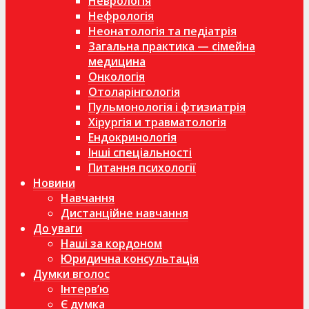
Неврологія
Нефрологія
Неонатологія та педіатрія
Загальна практика — сімейна
медицина
Онкологія
Отоларінгологія
Пульмонологія і фтизиатрія
Хірургія и травматологія
Ендокринологія
Інші спеціальності
Питання психології
Новини
Навчання
Дистанційне навчання
До уваги
Наші за кордоном
Юридична консультація
Думки вголос
Інтерв’ю
Є думка