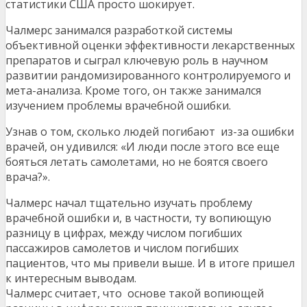
статистики США просто шокирует.
Чалмерс занимался разработкой системы
объективной оценки эффективности лекарственных
препаратов и сыграл ключевую роль в научном
развитии рандомизированного контролируемого и
мета-анализа. Кроме того, он также занимался
изучением проблемы врачебной ошибки.
Узнав о том, сколько людей погибают из-за ошибки
врачей, он удивился: «И люди после этого все еще
бояться летать самолетами, но не боятся своего
врача?».
Чалмерс начал тщательно изучать проблему
врачебной ошибки и, в частности, ту вопиющую
разницу в цифрах, между числом погибших
пассажиров самолетов и числом погибших
пациентов, что мы привели выше. И в итоге пришел
к интересным выводам.
Чалмерс считает, что основе такой вопиющей