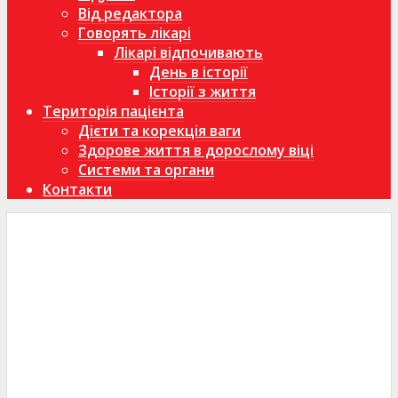
Від редактора
Говорять лікарі
Лікарі відпочивають
День в історії
Історії з життя
Територія пацієнта
Дієти та корекція ваги
Здорове життя в дорослому віці
Системи та органи
Контакти