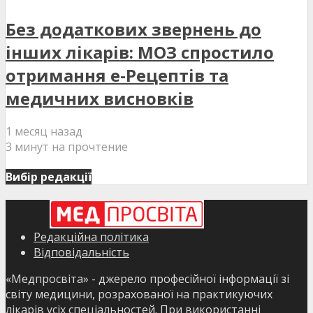
Без додаткових звернень до
інших лікарів: МОЗ спростило
отримання е-Рецептів та
медичних висновків
1 месяц назад
3 минут на прочтение
Вибір редакції
Редакційна політика
Відповідальність
«Медпросвіта» - джерело професійної інформації зі
світу медицини, розрахованої на практикуючих
лікарів усіх спеціальностей. При використанні