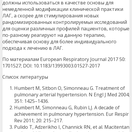
должны использоваться в качестве основы для
немедленной модификации клинической практики
ЛАГ, а скорее для стимулирования новых
рандомизированных контролируемых исследований
для оценки различных профилей пациентов, которые
по-разному реагируют на данную терапию,
обеспечивая основу для более индивидуального
подхода к лечению в ЛАГ.
По материалам European Respiratory Journal 2017 50:
1701527; DOI: 10.1183/13993003.01527-2017
Список литературы
Humbert M, Sitbon O, Simonneau G. Treatment of
pulmonary arterial hypertension. N Engl J Med 2004;
351: 1425–1436.
Humbert M, Simonneau G, Rubin LJ. A decade of
achievement in pulmonary hypertension. Eur Respir
Rev 2011; 20: 215–217.
Pulido T, Adzerikho I, Channick RN, et al. Macitentan