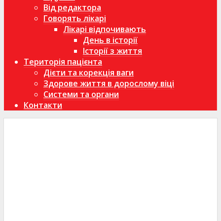
Від редактора
Говорять лікарі
Лікарі відпочивають
День в історії
Історії з життя
Територія пацієнта
Дієти та корекція ваги
Здорове життя в дорослому віці
Системи та органи
Контакти