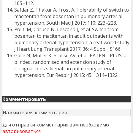
105–112.
Safdar Z, Thakur A, Frost A. Tolerability of switch to
macitentan from bosentan in pulmonary arterial
hypertension. South Med J 2017; 110: 223–228.
Politi M, Caruso N, Lescano J, et al. Switch from
bosentan to macitentan in adult outpatients with
pulmonary arterial hypertension: a real-world study.
J Heart Lung Transplant 2017; 36: 4 Suppl., S166.
Galie N, Muller K, Scalise AV, et al. PATENT PLUS: a
blinded, randomised and extension study of
riociguat plus sildenafil in pulmonary arterial
hypertension. Eur Respir J 2015; 45: 1314–1322.
Комментировать
Нажмите для комментария
Для отправки комментария вам необходимо
авторизоваться
.