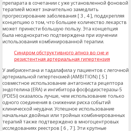
препарата в сочетании с уже установленной фоновой
терапией может значительно замедлить
прогрессирование заболевания [ 3 , 4 ], поддкрепляя
концепцию о том, что большее количество лекарств
может принести большую пользу. Эта концепция
была неоднократно подтверждена при изучении
использования комбинированной терапии.
Синдром обструктивного апноэ во сне и
резистентная артериальная гипертензия
У амбрисентана и тадалафила у пациентов с легочной
артериальной гипертензией (AMBITION) [ 5 ]
совместное использование антагониста рецептора
эндотелина (ERA) и ингибитора фосфодиэстеразы-5
(PDE5i) оказалось лучше, чем использование только
одного соединения в снижении риска событий
клинической неудачи. Успешное использование
начальных двойных или тройных комбинированных
терапий также подтверждено в многоцентровых
исследованиях реестров [ 6 , 7 ]. Эти крупные