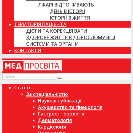
ЛІКАРІ ВІДПОЧИВАЮТЬ
ДЕНЬ В ІСТОРІЇ
ІСТОРІЇ З ЖИТТЯ
ТЕРИТОРІЯ ПАЦІЄНТА
ДІЄТИ ТА КОРЕКЦІЯ ВАГИ
ЗДОРОВЕ ЖИТТЯ В ДОРОСЛОМУ ВІЦІ
СИСТЕМИ ТА ОРГАНИ
КОНТАКТИ
Статті
За спеціальністю
Наукові публікації
Акушерство та гінекологія
Гастроентерологія
Дерматологія
Кардіологія