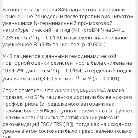
В конце исследования 84% пациентов завершили
намеченные 24 недели и после терапии риоцигуатом
уменьшился N-терминальный про-мозговой
натрийуретический пептид (NT -proBNP) на 347 ±
-1
1235 пг · мл
(p = 0,0170) и выявлено значительное
улучшенное FC (54% пациентов, p <0,0001).
У 49 пациентов с данными гемодинамической
повторной оценки резистентность была снижена на
-5
103 ± 296 дин · с · см
(p = 0,0184), а сердечный индекс
-1
-2
увеличился на 0,3 ± 0,5 л · мин
· м
(р = 0,0001).
Стоит отметить, что
послеоперационный
анализ
показал, что 51% пациентов достигли более низкого
профиля риска (определяемого авторами как
наличие более 50% доступных переменных в группе с
низким уровнем риска стратификации риска из
рекомендаций ESC / ERS [ 8 ]), тогда как на исходном
уровне в этом состоянии было представлено только
15%.