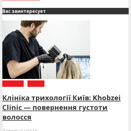
Вас заинтересует
НОВИНИ
•
СТАТТІ
Клініка трихології Київ: Khobzei
Clinic — повернення густоти
волосся
3 месяца назад