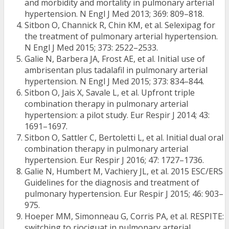
and morbidity and mortality in pulmonary arterial
hypertension. N Engl J Med 2013; 369: 809–818.
Sitbon O, Channick R, Chin KM, et al. Selexipag for
the treatment of pulmonary arterial hypertension.
N Engl J Med 2015; 373: 2522–2533.
Galie N, Barbera JA, Frost AE, et al. Initial use of
ambrisentan plus tadalafil in pulmonary arterial
hypertension. N Engl J Med 2015; 373: 834–844.
Sitbon O, Jais X, Savale L, et al. Upfront triple
combination therapy in pulmonary arterial
hypertension: a pilot study. Eur Respir J 2014; 43:
1691–1697.
Sitbon O, Sattler C, Bertoletti L, et al. Initial dual oral
combination therapy in pulmonary arterial
hypertension. Eur Respir J 2016; 47: 1727–1736.
Galie N, Humbert M, Vachiery JL, et al. 2015 ESC/ERS
Guidelines for the diagnosis and treatment of
pulmonary hypertension. Eur Respir J 2015; 46: 903–
975.
Hoeper MM, Simonneau G, Corris PA, et al. RESPITE:
switching to riociguat in pulmonary arterial