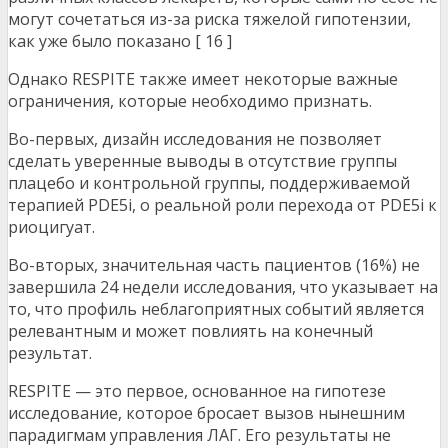
могут сочетаться из-за риска тяжелой гипотензии,
как уже было показано [ 16 ]
Однако RESPITE также имеет некоторые важные
ограничения, которые необходимо признать.
Во-первых, дизайн исследования не позволяет
сделать уверенные выводы в отсутствие группы
плацебо и контрольной группы, поддерживаемой
терапией PDE5i, о реальной роли перехода от PDE5i к
риоцигуат.
Во-вторых, значительная часть пациентов (16%) не
завершила 24 недели исследования, что указывает на
то, что профиль неблагоприятных событий является
релевантным и может повлиять на конечный
результат.
RESPITE — это первое, основанное на гипотезе
исследование, которое бросает вызов нынешним
парадигмам управления ЛАГ. Его результаты не