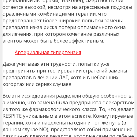
признанный авторами). Наконец, смертность ЛАГ
остается высокой, несмотря на агрессивные подходы
с различными комбинациями терапии, что
предотвращает более широкие попытки замены
препарата из-за риска потери оптимального окна
для лечения, при котором сочетание различных
агентов может быть более эффективным.
Артериальная гипертензия
Даже учитывая эти трудности, попытки уже
предприняты при тестировании стратегий замены
препаратов в лечении ЛАГ, хотя и в небольших
когортах или сериях случаев.
Все эти исследования разделяли общую особенность,
а именно, что замена была предпринята с лекарством
из того же фармакологического класса. То, что делает
RESPITE уникальным в этом аспекте. Коммутируемые
терапии, хотя и нацелены на один и тот же путь (в
данном случае NO), представляют собой применение
различных классов лекарств, которые сами по себе не