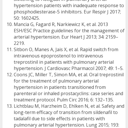
hypertension patients with inadequate response to
phosphodiesterase-5 inhibitors. Eur Respir J 2017;
50: 1602425.
Mancia G, Fagard R, Narkiewicz K, et al. 2013
ESH/ESC Practice guidelines for the management of
arterial hypertension. Eur Heart J 2013; 34: 2159–
2219.
Sitbon O, Manes A, Jais X, et al. Rapid switch from
intravenous epoprostenol to intravenous
treprostinil in patients with pulmonary arterial
hypertension. J Cardiovasc Pharmacol 2007; 49: 1–5.
Coons JC, Miller T, Simon MA, et al. Oral treprostinil
for the treatment of pulmonary arterial
hypertension in patients transitioned from
parenteral or inhaled prostacyclins: case series and
treatment protocol. Pulm Circ 2016; 6: 132–135.
Lichtblau M, Harzheim D, Ehlken N, et al. Safety and
long-term efficacy of transition from sildenafil to
tadalafil due to side effects in patients with
pulmonary arterial hypertension. Lung 2015; 193: