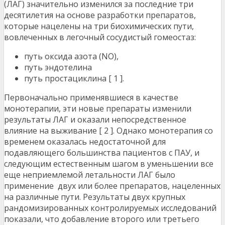
(ЛАГ) значительно изменился за последние три
десятилетия на основе разработки препаратов,
которые нацелены на три биохимических пути,
вовлеченных в легочный сосудистый гомеостаз:
путь оксида азота (NO),
путь эндотелина
путь простациклина [ 1 ].
Первоначально применявшиеся в качестве
монотерапии, эти новые препараты изменили
результаты ЛАГ и оказали непосредственное
влияние на выживание [ 2 ]. Однако монотерапия со
временем оказалась недостаточной для
подавляющего большинства пациентов с ПАУ, и
следующим естественным шагом в уменьшении все
еще неприемлемой летальности ЛАГ было
применение двух или более препаратов, нацеленных
на различные пути. Результаты двух крупных
рандомизированных контролируемых исследований
показали, что добавление второго или третьего