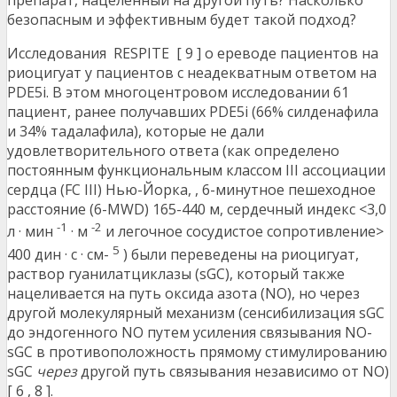
препарат, нацеленный на другой путь? Насколько
безопасным и эффективным будет такой подход?
Исследования RESPITE [ 9 ] о ереводе пациентов на
риоцигуат у пациентов с неадекватным ответом на
PDE5i. В этом многоцентровом исследовании 61
пациент, ранее получавших PDE5i (66% силденафила
и 34% тадалафила), которые не дали
удовлетворительного ответа (как определено
постоянным функциональным классом III ассоциации
сердца (FC III) Нью-Йорка, , 6-минутное пешеходное
расстояние (6-MWD) 165-440 м, сердечный индекс <3,0
-1
-2
л · мин
· м
и легочное сосудистое сопротивление>
5
400 дин · с · см-
) были переведены на риоцигуат,
раствор гуанилатциклазы (sGC), который также
нацеливается на путь оксида азота (NO), но через
другой молекулярный механизм (сенсибилизация sGC
до эндогенного NO путем усиления связывания NO-
sGC в противоположность прямому стимулированию
sGC
через
другой путь связывания независимо от NO)
[ 6 , 8 ].