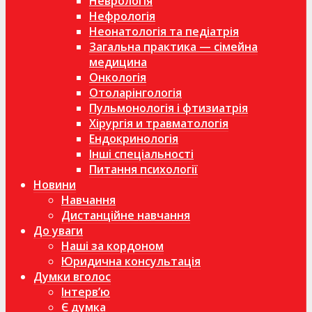
Неврологія
Нефрологія
Неонатологія та педіатрія
Загальна практика — сімейна
медицина
Онкологія
Отоларінгологія
Пульмонологія і фтизиатрія
Хірургія и травматологія
Ендокринологія
Інші спеціальності
Питання психології
Новини
Навчання
Дистанційне навчання
До уваги
Наші за кордоном
Юридична консультація
Думки вголос
Інтерв’ю
Є думка