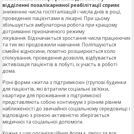
відділенні позалікарняної реабілітації сприяє
зниженню числа госпіталізацій і числа днів в році,
проведених пацієнтами в лікарні. При цьому
збільшується амбулаторна робота при кращому
дотриманні призначеного режиму
лікування. Відзначається зростання числа працюючих
та тих які продовжили навчання. Поліпшуються
сімейні відносини, помітно розширюється коло
спілкування, проведення дозвілля, відбувається
активізація пацієнтів в побуті, їх участь в роботі
дома.
Різні форми «житла з підтримкою» (групові будинки
для пацієнтів, які втратили соціальні зв’язки,
квартири для проживання з підтримкою)
представляють собою континуум з різним рівнем
наближеності до звичайної соціальному середовищі і
відповідно з різною активністю зберігається
медичної та соціальної допомоги.
Кожна з цих організаційних форм є, перш за все,