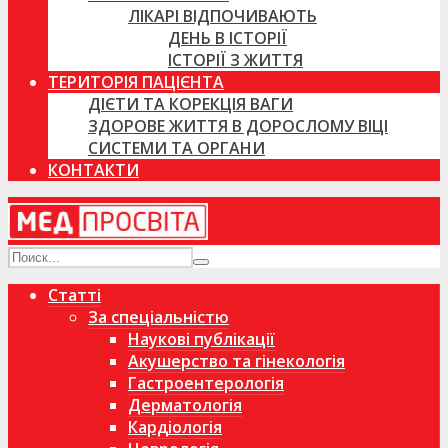
ЛІКАРІ ВІДПОЧИВАЮТЬ
ДЕНЬ В ІСТОРІЇ
ІСТОРІЇ З ЖИТТЯ
ТЕРИТОРІЯ ПАЦІЄНТА
ДІЄТИ ТА КОРЕКЦІЯ ВАГИ
ЗДОРОВЕ ЖИТТЯ В ДОРОСЛОМУ ВІЦІ
СИСТЕМИ ТА ОРГАНИ
КОНТАКТИ
Статті
За спеціальністю
Наукові публікації
Акушерство та гінекологія
Гастроентерологія
Дерматологія
Кардіологія