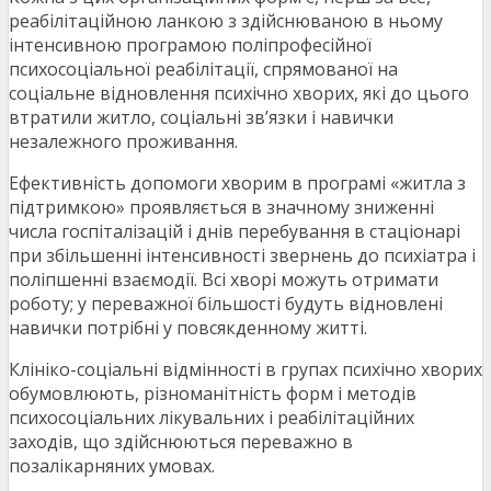
реабілітаційною ланкою з здійснюваною в ньому
інтенсивною програмою поліпрофесійної
психосоціальної реабілітації, спрямованої на
соціальне відновлення психічно хворих, які до цього
втратили житло, соціальні зв’язки і навички
незалежного проживання.
Ефективність допомоги хворим в програмі «житла з
підтримкою» проявляється в значному зниженні
числа госпіталізацій і днів перебування в стаціонарі
при збільшенні інтенсивності звернень до психіатра і
поліпшенні взаємодії. Всі хворі можуть отримати
роботу; у переважної більшості будуть відновлені
навички потрібні у повсякденному житті.
Клініко-соціальні відмінності в групах психічно хворих
обумовлюють, різноманітність форм і методів
психосоціальних лікувальних і реабілітаційних
заходів, що здійснюються переважно в
позалікарняних умовах.