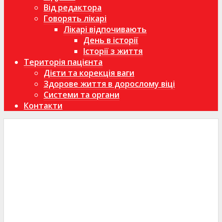
Від редактора
Говорять лікарі
Лікарі відпочивають
День в історії
Історії з життя
Територія пацієнта
Дієти та корекція ваги
Здорове життя в дорослому віці
Системи та органи
Контакти