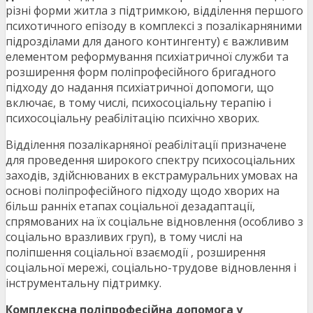
різні форми житла з підтримкою, відділення першого
психотичного епізоду в комплексі з позалікарняними
підрозділами для даного контингенту) є важливим
елементом реформування психіатричної служби та
розширення форм поліпрофесійного бригадного
підходу до надання психіатричної допомоги, що
включає, в тому числі, психосоціальну терапію і
психосоціальну реабілітацію психічно хворих.
Відділення позалікарняної реабілітації призначене
для проведення широкого спектру психосоціальних
заходів, здійснюваних в екстрамуральних умовах на
основі поліпрофесійного підходу щодо хворих на
більш ранніх етапах соціальної дезадаптації,
спрямованих на їх соціальне відновлення (особливо з
соціально вразливих груп), в тому числі на
поліпшення соціальної взаємодії , розширення
соціальної мережі, соціально-трудове відновлення і
інструментальну підтримку.
Комплексна поліпрофесійна допомога у