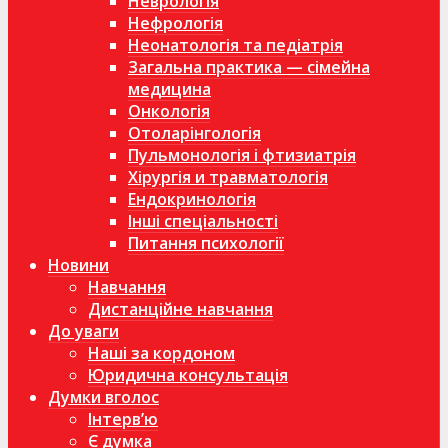
Неврологія
Нефрологія
Неонатологія та педіатрія
Загальна практика — сімейна
медицина
Онкологія
Отоларінгологія
Пульмонологія і фтизиатрія
Хірургія и травматологія
Ендокринологія
Інші спеціальності
Питання психології
Новини
Навчання
Дистанційне навчання
До уваги
Наші за кордоном
Юридична консультація
Думки вголос
Інтерв’ю
Є думка