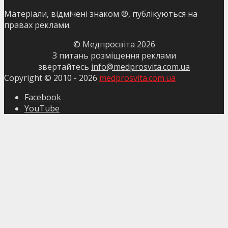
Матеріали, відмічені знаком ®, публікуються на
правах реклами.
© Медпросвіта
2026
З питань розміщення реклами
звертайтесь
info@medprosvita.com.ua
Copyright © 2010 -
2026
medprosvita.com.ua
Facebook
YouTube