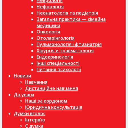
Неврологія
Нефрологія
Неонатологія та педіатрія
Загальна практика — сімейна
медицина
Онкологія
Отоларінгологія
Пульмонологія і фтизиатрія
Хірургія и травматологія
Ендокринологія
Інші спеціальності
Питання психології
Новини
Навчання
Дистанційне навчання
До уваги
Наші за кордоном
Юридична консультація
Думки вголос
Інтерв’ю
Є думка