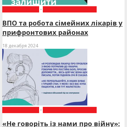
ДУМКИ ВГОЛОС
•
ІНТЕРВ'Ю СПЕЦІАЛІСТА
ВПО та робота сімейних лікарів у
прифронтових районах
18 декабря 2024
ДУМКИ ВГОЛОС
•
ІНТЕРВ'Ю СПЕЦІАЛІСТА
«Не говоріть із нами про війну»: