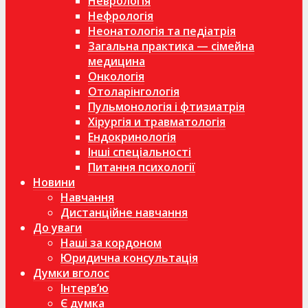
Неврологія
Нефрологія
Неонатологія та педіатрія
Загальна практика — сімейна
медицина
Онкологія
Отоларінгологія
Пульмонологія і фтизиатрія
Хірургія и травматологія
Ендокринологія
Інші спеціальності
Питання психології
Новини
Навчання
Дистанційне навчання
До уваги
Наші за кордоном
Юридична консультація
Думки вголос
Інтерв’ю
Є думка