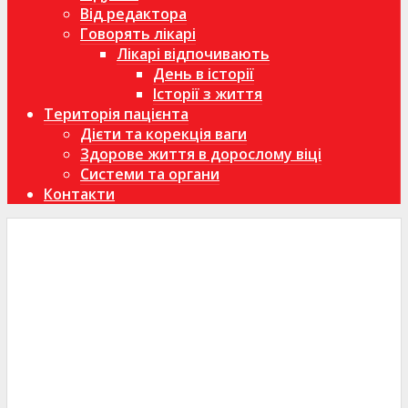
Від редактора
Говорять лікарі
Лікарі відпочивають
День в історії
Історії з життя
Територія пацієнта
Дієти та корекція ваги
Здорове життя в дорослому віці
Системи та органи
Контакти