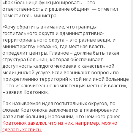
«Как больнице функционировать – это
ответственность и решение общин», — отметил
заместитель министра.
«Хочу обратить внимание, что границы
госпитального округа и административно-
территориального округа – это разные вещи, и
министерству неважно, где местная власть
определит центры. Главное – должна быть такая
структура больниц, которая обеспечивает
доступность каждого человека к качественной
медицинской услуге. Если возникают вопросы по
прикреплению территорий к той или иной больнице
– это исключительно компетенция местной власти»,
– заявил Ковтонюк.
Так называемая идея госпитальных округов, по
словам Ковтонюка заключается в планировании
развития больниц. Напомним, что немного ранее
Ковтонюк заявлял, что из них, например, можно
сделать хосписы.