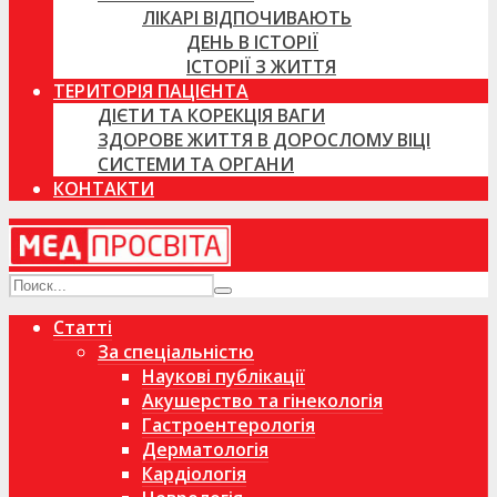
ЛІКАРІ ВІДПОЧИВАЮТЬ
ДЕНЬ В ІСТОРІЇ
ІСТОРІЇ З ЖИТТЯ
ТЕРИТОРІЯ ПАЦІЄНТА
ДІЄТИ ТА КОРЕКЦІЯ ВАГИ
ЗДОРОВЕ ЖИТТЯ В ДОРОСЛОМУ ВІЦІ
СИСТЕМИ ТА ОРГАНИ
КОНТАКТИ
Статті
За спеціальністю
Наукові публікації
Акушерство та гінекологія
Гастроентерологія
Дерматологія
Кардіологія