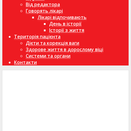
Від редактора
Говорять лікарі
Лікарі відпочивають
День в історії
Історії з життя
Територія пацієнта
Дієти та корекція ваги
Здорове життя в дорослому віці
Системи та органи
Контакти