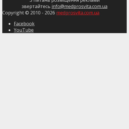
З питань розміщення реклами
звертайтесь
info@medprosvita.com.ua
Copyright © 2010 -
2026
medprosvita.com.ua
Facebook
YouTube