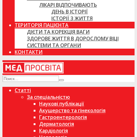
ЛІКАРІ ВІДПОЧИВАЮТЬ
ДЕНЬ В ІСТОРІЇ
ІСТОРІЇ З ЖИТТЯ
ТЕРИТОРІЯ ПАЦІЄНТА
ДІЄТИ ТА КОРЕКЦІЯ ВАГИ
ЗДОРОВЕ ЖИТТЯ В ДОРОСЛОМУ ВІЦІ
СИСТЕМИ ТА ОРГАНИ
КОНТАКТИ
Статті
За спеціальністю
Наукові публікації
Акушерство та гінекологія
Гастроентерологія
Дерматологія
Кардіологія