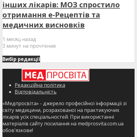
інших лікарів: МОЗ спростило
отримання е-Рецептів та
медичних висновків
1 месяц назад
3 минут на прочтение
Вибір редакції
Редакційна політика
Відповідальність
«Медпросвіта» - джерело професійної інформації зі
світу медицини, розрахованої на практикуючих
лікарів усіх спеціальностей. При використанні
матеріалів сайту посилання на medprosvita.com.ua
обов'язкове!