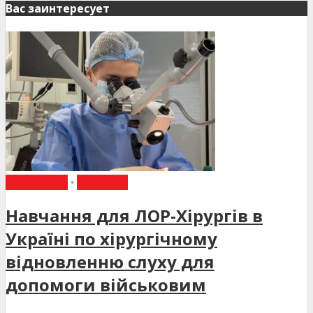
Вас заинтересует
НАВЧАННЯ
•
НОВИНИ
Навчання для ЛОР-Хірургів в
Україні по хірургічному
відновленню слуху для
допомоги військовим