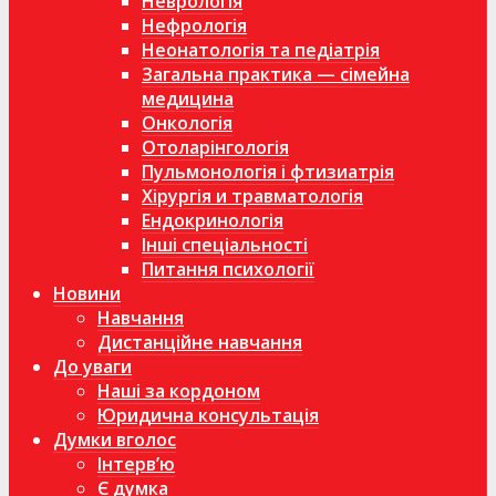
Неврологія
Нефрологія
Неонатологія та педіатрія
Загальна практика — сімейна
медицина
Онкологія
Отоларінгологія
Пульмонологія і фтизиатрія
Хірургія и травматологія
Ендокринологія
Інші спеціальності
Питання психології
Новини
Навчання
Дистанційне навчання
До уваги
Наші за кордоном
Юридична консультація
Думки вголос
Інтерв’ю
Є думка