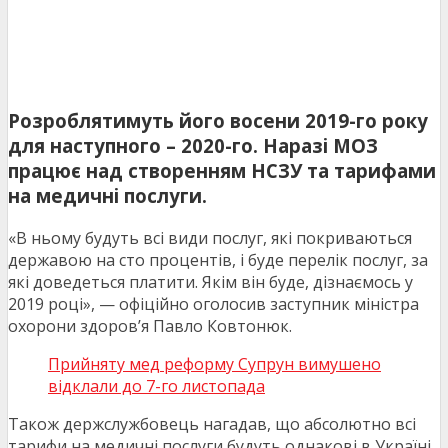
Розроблятимуть його восени 2019-го року
для наступного – 2020-го. Наразі МОЗ
працює над створенням НСЗУ та тарифами
на медичні послуги.
«В ньому будуть всі види послуг, які покриваються
державою на сто процентів, і буде перелік послуг, за
які доведеться платити. Якім він буде, дізнаємось у
2019 році», — офіційно оголосив заступник міністра
охорони здоров’я Павло Ковтонюк.
Прийняту мед реформу Супрун вимушено
відклали до 7-го листопада
Також держслужбовець нагадав, що абсолютно всі
тарифи на медичні послуги будуть однакові в Україні.