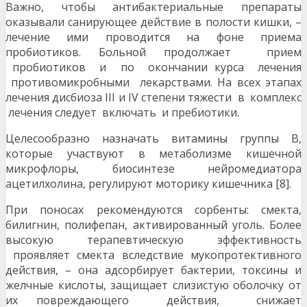
Важно, чтобы антибактериальные препараты
оказывали санирующее действие в полости кишки, –
лечение ими проводится на фоне приема
пробиотиков. Больной продолжает прием
пробиотиков и по окончании курса лечения
противомикробными лекарствами. На всех этапах
лечения дисбиоза III и IV степени тяжести в комплекс
лечения следует включать и пребиотики.
Целесообразно назначать витамины группы В,
которые участвуют в метаболизме кишечной
микрофлоры, биосинтезе нейромедиатора
ацетилхолина, регулируют моторику кишечника [8].
При поносах рекомендуются сорбенты: смекта,
билигнин, полифепан, активированный уголь. Более
высокую терапевтическую эффективность
проявляет смекта вследствие мукопротективного
действия, – она адсорбирует бактерии, токсины и
желчные кислоты, защищает слизистую оболочку от
их повреждающего действия, снижает