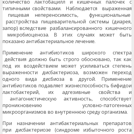
количество лактобацилл и кишечных палочек с
типичными свойствами. Наблюдается выраженная
пищевая непереносимость, функциональные
расстройства пищеварительной системы (диарея,
запор) вследствие разбалансированного кишечного
микробиоценоза. В этих случаях может быть
показано антибактериальное лечение.
Применение антибиотиков широкого спектра
действия должно быть строго обосновано, так как
под их воздействием может усиливаться степень
выраженности дисбактериоза, возможен переход
одного вида дисбиоза в другой. Применение
антибиотиков подавляет жизнеспособность бифидои
лактобактерий, их адгезивные свойства и
антагонистическую активность, способствует
проникновению условно-патогенных
микроорганизмов во внутреннюю среду организма.
При назначении антибактериальных препаратов
при дисбактериозе (синдроме избыточного роста