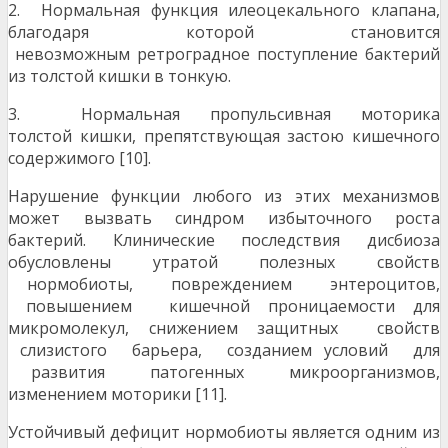
2. Нормальная функция илеоцекального клапана,
благодаря которой становится
невозможным ретроградное поступление бактерий
из толстой кишки в тонкую.
3. Нормальная пропульсивная моторика
толстой кишки, препятствующая застою кишечного
содержимого [10].
Нарушение функции любого из этих механизмов
может вызвать синдром избыточного роста
бактерий. Клинические последствия дисбиоза
обусловлены утратой полезных свойств
нормобиоты, повреждением энтероцитов,
повышением кишечной проницаемости для
микромолекул, снижением защитных свойств
слизистого барьера, созданием условий для
развития патогенных микроорганизмов,
изменением моторики [11].
Устойчивый дефицит нормобиоты является одним из