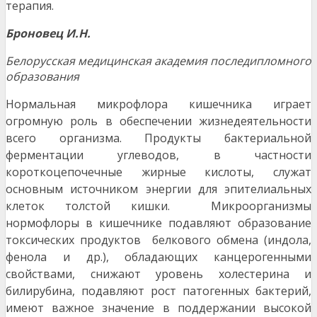
терапия.
Броновец И.Н.
Белорусская медицинская академия последипломного
образования
Нормальная микрофлора кишечника играет
огром
ную роль в обеспечении жизнедеятельности
всего организма. Продукты бактериальной
ферментации
углеводов, в частности
короткоцепочечные жирные
кислоты, служат
основным источником энергии для эпителиальных
клеток толстой кишки. Микроорга
низмы
нормофлоры в кишечнике подавляют обра
зование
токсических продуктов белкового обмена (индола,
фенола и др.), обладающих канцерогенными
свойствами, снижают уровень холестерина и
билирубина, подавляют рост патогенных бактерий,
имеют важное значение в поддержании высокой