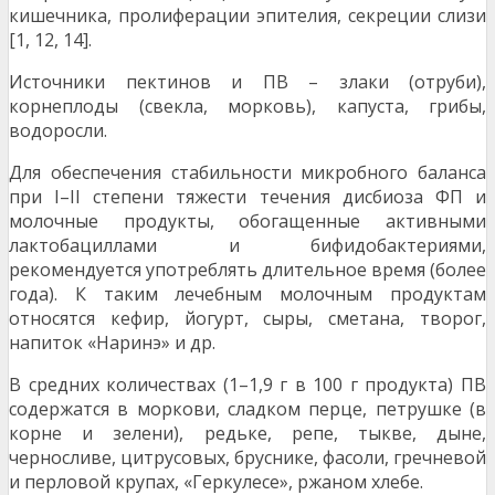
кишечника, пролиферации эпителия, секреции слизи
[1, 12, 14].
Источники пектинов и ПВ – злаки (отруби),
корнеплоды (свекла, морковь), капуста, грибы,
водоросли.
Для обеспечения cтабильности микробного баланса
при I–II степени тяжести течения дисбиоза ФП и
молочные продукты, обогащенные активными
лактобациллами и бифидобактериями,
рекомендуется употреблять длительное время (более
года). К таким лечебным молочным продуктам
относятся кефир, йогурт, сыры, сметана, творог,
напиток «Наринэ» и др.
В средних количествах (1–1,9 г в 100 г продукта) ПВ
содержатся в моркови, сладком перце, петрушке (в
корне и зелени), редьке, репе, тыкве, дыне,
черносливе, цитрусовых, бруснике, фасоли, гречневой
и перловой крупах, «Геркулесе», ржаном хлебе.