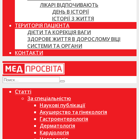
ЛІКАРІ ВІДПОЧИВАЮТЬ
ДЕНЬ В ІСТОРІЇ
ІСТОРІЇ З ЖИТТЯ
ТЕРИТОРІЯ ПАЦІЄНТА
ДІЄТИ ТА КОРЕКЦІЯ ВАГИ
ЗДОРОВЕ ЖИТТЯ В ДОРОСЛОМУ ВІЦІ
СИСТЕМИ ТА ОРГАНИ
КОНТАКТИ
Статті
За спеціальністю
Наукові публікації
Акушерство та гінекологія
Гастроентерологія
Дерматологія
Кардіологія