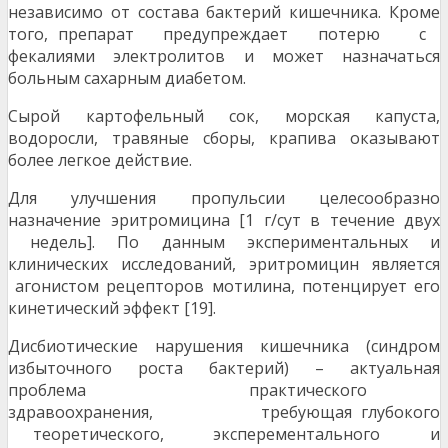
независимо от состава бактерий кишечника. Кроме
того, препарат предупреждает потерю с
фекалиями электролитов и может назначаться
больным сахарным диабетом.
Сырой картофельный сок, морская капуста,
водоросли, травяные сборы, крапива оказывают
более легкое действие.
Для улучшения пропульсии целесообразно
назначение эритромицина [1 г/сут в течение двух
недель]. По данным экспериментальных и
клинических исследований, эритромицин является
агонистом рецепторов мотилина, потенцирует его
кинетический эффект [19].
Дисбиотические нарушения кишечника (синдром
избыточного роста бактерий) – актуальная
проблема практического
здравоохранения, требующая глубокого
теоретического, эксперементального и