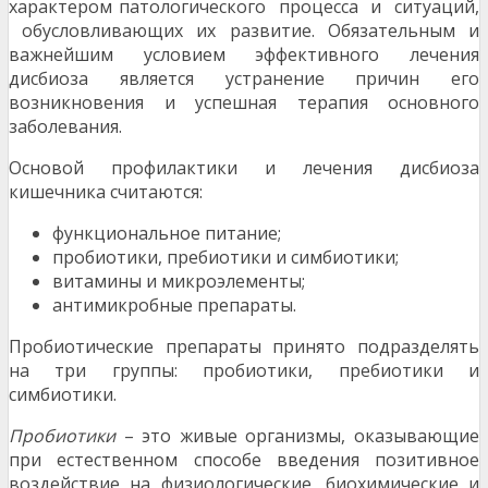
характером патологического процесса и ситуаций,
обусловливающих их развитие. Обязательным и
важнейшим условием эффективного лечения
дисбиоза является устранение причин его
возникновения и успешная терапия основного
заболевания.
Основой профилактики и лечения дисбиоза
кишечника считаются:
функциональное питание;
пробиотики, пребиотики и симбиотики;
витамины и микроэлементы;
антимикробные препараты.
Пробиотические препараты принято подразделять
на три группы: пробиотики, пребиотики и
симбиотики.
Пробиотики
– это живые организмы, оказывающие
при естественном способе введения позитивное
воздействие на физиологические, биохимические и