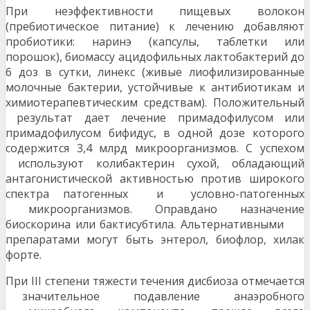
При неэффективности пищевых волокон
(пребиотическое питание) к лечению добавляют
пробиотики: наринэ (капсулы, таблетки или
порошок), биомассу ацидофильных лактобактерий до
6 доз в сутки, линекс (живые лиофилизированные
молочные бактерии, устойчивые к антибиотикам и
химиотерапевтическим средствам). Положительный
результат дает лечение примадофилусом или
примадофилусом бифидус, в одной дозе которого
содержится 3,4 млрд микроорганизмов. С успехом
используют колибактерин сухой, обладающий
антагонистической активностью против широкого
спектра патогенных и условно-патогенных
микроорганизмов. Оправдано назначение
биоскорина или бактисубтила. Альтернативными
препаратами могут быть энтерол, биофлор, хилак
форте.
При III степени тяжести течения дисбиоза отмечается
значительное подавление анаэробного