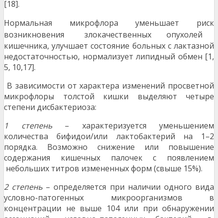
[18].
Нормальная микрофлора уменьшает риск
возник
новения злокачественных опухолей
кишечника, улучшает состояние больных с лактазной
недостаточностью, нормализует липидный обмен [1,
5, 10,17].
В зависимости от характера изменений просветной
микрофлоры толстой кишки выделяют четыре
степени дисбактериоза:
1 степень
– характеризуется уменьшением
количества бифидои/или лактобактерий на 1–2
порядка. Возможно снижение или повышение
содержания кишечных палочек с появлением
небольших титров измененных форм (свыше 15%).
2 степень
– определяется при наличии одного вида
условно-патогенных микроорганизмов в
концентрации не выше 104 или при обнаружении