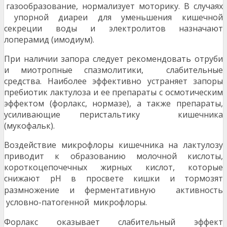
газообразование, нормализует моторику. В случаях
упорной диареи для уменьшения кишечной
секреции воды и электролитов назначают
лоперамид (имодиум).
При наличии запора следует рекомендовать отруби
и миотропные спазмолитики, слабительные
средства. Наиболее эффективно устраняет запоры
пребиотик лактулоза и ее препараты с осмотическим
эффектом (форлакс, нормазе), а также препараты,
усиливающие перистальтику кишечника
(мукофальк).
Воздействие микрофлоры кишечника на лактулозу
приводит к образованию молочной кислоты,
короткоцепочечных жирных кислот, которые
снижают рН в просвете кишки и тормозят
размножение и фер
ментативную активность
условно-патогенной мик
рофлоры.
Форлакс оказывает слабительный эффект