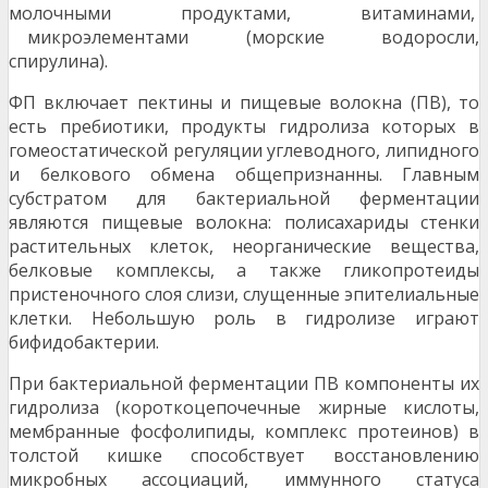
молочными продуктами, витаминами,
микроэлементами (морские водоросли,
спирулина).
ФП включает пектины и пищевые волокна (ПВ), то
есть пребиотики, продукты гидролиза которых в
гомеостатической регуляции углеводного, липидного
и белкового обмена общепризнанны. Главным
субстратом для бактериальной ферментации
являются пищевые волокна: полисахариды стенки
растительных клеток, неорганические вещества,
белковые комплексы, а также гликопротеиды
пристеночного слоя слизи, слущенные эпителиальные
клетки. Небольшую роль в гидролизе играют
бифидобактерии.
При бактериальной ферментации ПВ компоненты их
гидролиза (короткоцепочечные жирные кислоты,
мембранные фосфолипиды, комплекс протеинов) в
толстой кишке способствует восстановлению
микробных ассоциаций, иммунного статуса