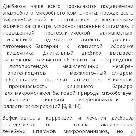
Дисбиозы чаще всего проявляются подавлением
анаэробного микробного компонента, прежде всего
бифидумбактерий и лактобацилл, и увеличением
количества спектра условно-патогенных штаммов с
повышенной протеолитической активностью,
усилением адгезивных свойств условно-
патогенных бактерий к слизистой оболочке
кишечника. Длительный дисбиоз вызывает
изменения слизистой оболочки и повреждение
липопротеидов межклеточных мембран
эпителиоцитов – межклеточный синдром,
образование тканевых антигенов. Усиленная
проницаемость кишечного барьера
для макромолекул белковой природы способствует
появлению пищевой непереносимости и
аллергических реакций [6, 8, 14].
Эффективность коррекции и лечения дисбиоза
определяется не только активностью
лечебных штаммов микроорганизмов, но и