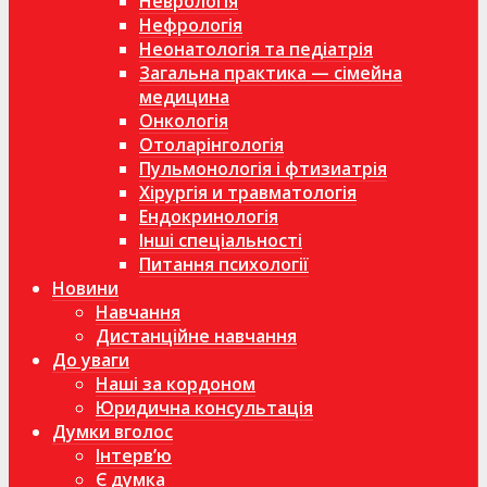
Неврологія
Нефрологія
Неонатологія та педіатрія
Загальна практика — сімейна
медицина
Онкологія
Отоларінгологія
Пульмонологія і фтизиатрія
Хірургія и травматологія
Ендокринологія
Інші спеціальності
Питання психології
Новини
Навчання
Дистанційне навчання
До уваги
Наші за кордоном
Юридична консультація
Думки вголос
Інтерв’ю
Є думка