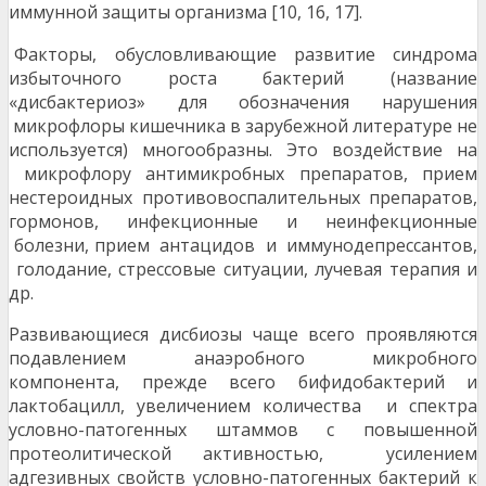
иммунной защиты организма [10, 16, 17].
Факторы, обусловливающие развитие синдрома
избыточного роста бактерий (название
«дисбактериоз» для обозначения нарушения
микрофлоры кишечника в зарубежной литературе не
используется) многообразны. Это воздействие на
микрофлору антимикробных препаратов, прием
нестероидных противовоспалительных препаратов,
гормонов, инфекционные и неинфекционные
болезни, прием антацидов и иммунодепрессантов,
голодание, стрессовые ситуации, лучевая терапия и
др.
Развивающиеся дисбиозы чаще всего проявляются
подавлением анаэробного микробного
компонента, прежде всего бифидобактерий и
лактобацилл, увеличением количества и спектра
условно-патогенных штаммов с повышенной
протеолитической активностью, усилением
адгезивных свойств условно-патогенных бактерий к