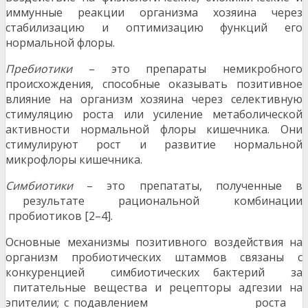
иммунные реакции организма хозяина через
стабилизацию и оптимизацию функций его
нормальной флоры.
Пребиотики
– это препараты немикробного
происхождения, способные оказывать позитивное
влияние на организм хозяина через селективную
стимуляцию роста или усиление метаболической
активности нормальной флоры кишечника. Они
стимулируют рост и развитие нормальной
микрофлоры кишечника.
С
имбиотики
– это препататы, полученные в
результате рациональной комбинации
пробиотиков [2–4].
Основные механизмы позитивного воздействия на
организм пробиотических штаммов связаны с
конкуренцией симбиотических бактерий за
питательные вещества и рецепторы адгезии на
эпителии; с подавлением роста