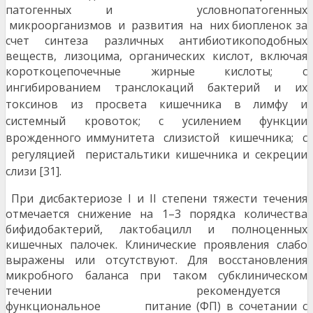
патогенных и условнопатогенных
микроорганизмов и развития на них биопленок за
счет синтеза различных антибиотикоподобных
веществ, лизоцима, органических кислот, включая
короткоцепочечные жирные кислоты; с
ин
гибированием транслокаций бактерий и их
токсинов
из просвета кишечника в лимфу и
системный кровоток; с усилением функции
врожденного иммуни
тета слизистой кишечника; с
регуляцией перистальтики кишечника и секреции
слизи [31].
При дисбактериозе I и II степени тяжести течения
отмечается снижение на 1–3 порядка количества
бифидобактерий, лактобацилл и полноценных
кишечных палочек. Клинические проявления слабо
выражены или отсутствуют. Для восстановления
микробного баланса при таком субклиническом
течении рекомендуется
функциональное питание (ФП) в сочетании с