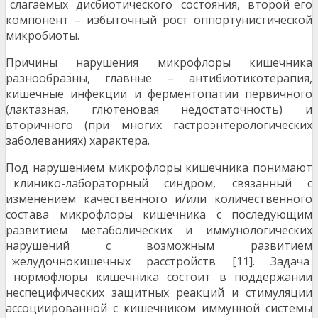
слагаемых дисбиотического состояния, второй его
компонент – избыточный рост оппортунистической
микробиоты.
Причины нарушения микрофлоры кишечника
разнообразны, главные – антибиотикотерапия,
кишечные инфекции и ферментопатии первичного
(лактазная, глютеновая недостаточность) и
вторичного (при многих гастроэнтерологических
заболеваниях) характера.
Под нарушением микрофлоры кишечника понимают
клинико-лабораторный синдром, связанный с
изменением качественного и/или количественного
состава микрофлоры кишечника с последующим
развитием метаболических и иммунологических
нарушений с возможным развитием
желудочнокишечных расстройств [11]. Задача
нормофлоры кишечника состоит в поддержании
неспецифических защитных реакций и стимуляции
ассоциированной с кишечником иммунной системы