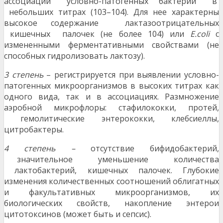
ассоциаций условно-патогенных бактерий в
небольших титрах (103–104). Для нее характерны
высокое содержание лактазоотрицательных
кишечных палочек (не более 104) или
Е.coli
с
измененными ферментативными свойствами (не
способных гидролизовать лактозу).
3 степень
– регистрируется при выявлении условно-
патогенных микроорганизмов в высоких титрах как
одного вида, так и в ассоциациях. Размножение
аэробной микрофлоры: стафилококки, протей,
гемолитические энтерококки, клебсиеллы,
цитробактеры.
4 степень –
отсутствие бифидобактерий,
значительное уменьшение количества
лактобактерий, кишечных палочек. Глубокие
изменения количественных соотношений облигатных
и факультативных микроорганизмов, их
биологических свойств, накопление энтерои
цитотоксинов (может быть и сепсис).