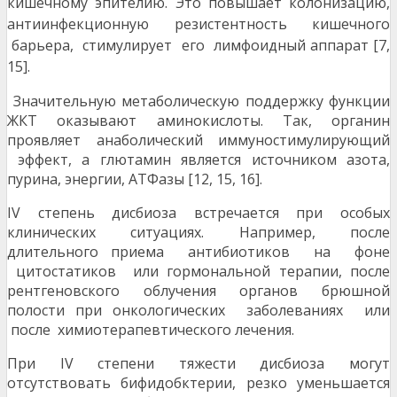
кишечному эпителию. Это повышает колонизацию,
антиинфекционную резистентность ки
шечного
барьера, стимулирует его лимфоидный аппарат [7,
15].
Значительную метаболическую поддержку функции
ЖКТ оказывают аминокислоты. Так, органин
проявляет анаболический иммуностимулирующий
эффект, а глютамин является источником азота,
пурина, энергии, АТФазы [12, 15, 16].
IV степень дисбиоза встречается при особых
клинических ситуациях. Например, после
длительного приема антибиотиков на фоне
цитостатиков или гормональной терапии, после
рентгеновского облучения органов брюшной
полости при онкологических заболеваниях или
после химиотерапевтического лечения.
При IV степени тяжести дисбиоза могут
отсутствовать бифидобктерии, резко уменьшается