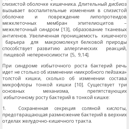
слизистой оболочке кишечника. Длительный дисбиоз
вызывает воспалительные изменения в слизистой
оболочке и повреждение липопротеидов
межклеточных мембран эпителиоцитов –
межклеточный синдром [13], образование тканевых
антигенов. Увеличенная проницаемость кишечного
барьера для макромолекул белковой природы
способствует развитию аллергических реакций,
пищевой непереносимости [5, 9,14].
При синдроме избыточного роста бактерий речь
идет не столько об изменении «микробного пейзажа»
толстой кишки, сколько об изменении состава
микрофлоры тонкой кишки [10]. Существует три
основных механизма, препятствующих
избыточному росту бактерий в тонкой кишке:
1. Сохраненная секреция соляной кислоты,
предотвращающая размножение бактерий в верхних
отделах желудочно-кишечного тракта.