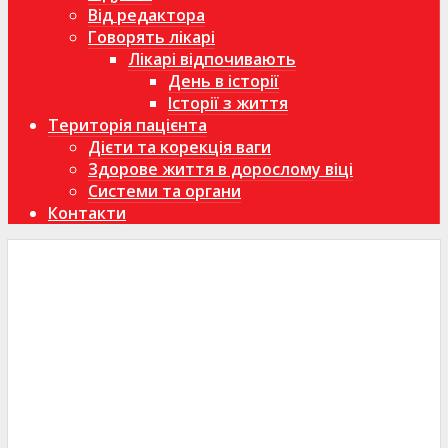
Від редактора
Говорять лікарі
Лікарі відпочивають
День в історії
Історії з життя
Територія пацієнта
Дієти та корекція ваги
Здорове життя в дорослому віці
Системи та органи
Контакти