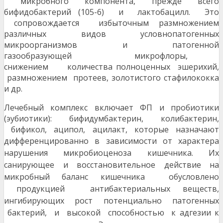
микробного компонента, прежде всего
бифидобактерий (105-6) и лактобацилл. Это
сопровождается избыточным размножением
различных видов условнопатогенных
микроорганизмов и патогенной
газообразующей микрофлоры,
снижением количества полноценных эшерихий,
размножением протеев, золотистого стафилококка
и др.
Лечебный комплекс включает ФП и пробиотики
(эубиотики): бифидумбактерин, колибактерин,
бификол, аципол, ацилакт, которые назначают
диффе
ренцированно в зависимости от характера
наруше
ния микробиоценоза кишечника. Их
санирующее и восстановительное действие на
микробный баланс
кишечника обусловлено
продукцией антибактериальных веществ,
ингибирующих рост потенциально
патогенных
бактерий, и высокой способностью к адгезии к