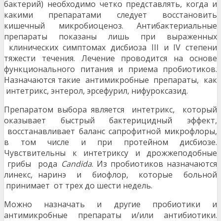
бактерий) необходимо четко представлять, когда и
какими препаратами следует восстановить
кишечный микробиоценоз. Антибактериальные
препараты показаны лишь при выраженных
клинических симптомах дисбиоза III и IV степени
тяжести течения. Лечение проводится на основе
функционального питания и приема пробиотиков.
Назначаются такие антимикробные препараты, как
интетрикс, энтерол, эрсефурил, нифуроксазид.
Препаратом выбора является интетрикс, который
оказывает быстрый бактерицидный эффект,
восстанавливает баланс сапрофитной микрофлоры,
в том числе и при протейном дисбиозе.
Чувствительны к интетриксу и дрожжеподобные
грибы рода
Сandida
. Из пробиотиков назначаются
линекс, наринэ и биофлор, которые больной
принимает от трех до шести недель.
Можно назначать и другие пробиотики и
антимикробные препараты и/или антибиотики.