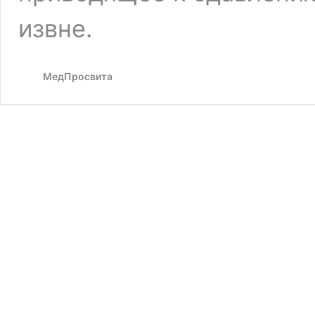
извне.
МедПросвита