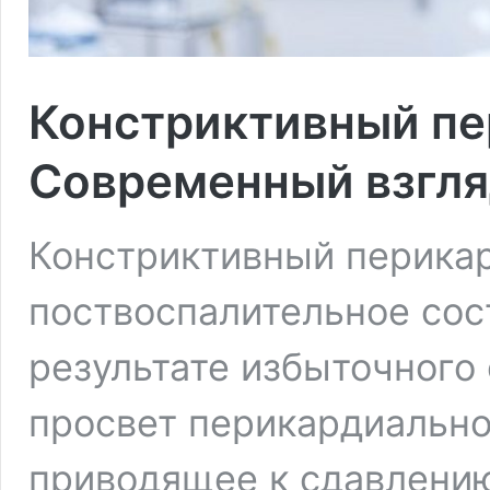
Констриктивный пе
Современный взгля
Констриктивный перикар
поствоспалительное сос
результате избыточного
просвет перикардиально
приводящее к сдавлени