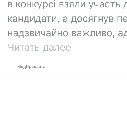
в конкурсі взяли участь 
кандидати, а досягнув п
надзвичайно важливо, а
Конкурс
Читать далее
на
посаду
голови
МедПросвита
НСЗУ
виграв
гендиректор
«Isida-
IVF»
Олег
Петренко